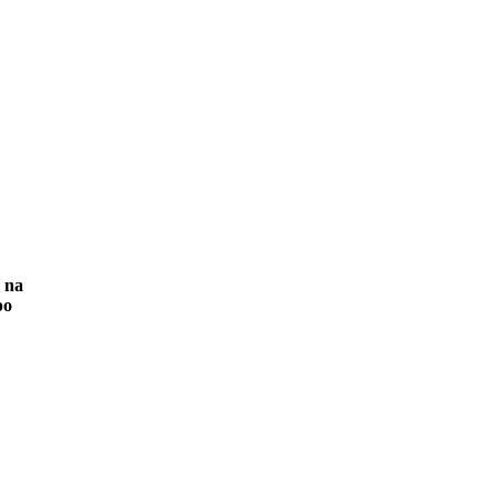
e na
po