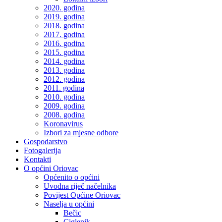
2020. godina
2019. godina
2018. godina
2017. godina
2016. godina
2015. godina
2014. godina
2013. godina
2012. godina
2011. godina
2010. godina
2009. godina
2008. godina
Koronavirus
Izbori za mjesne odbore
Gospodarstvo
Fotogalerija
Kontakti
O općini Oriovac
Općenito o općini
Uvodna riječ načelnika
Povijest Općine Oriovac
Naselja u općini
Bečic
Ciglenik