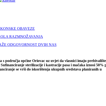
ZAKONSKE OBAVEZE
ROLA RAZMNOŽAVANJA
TRAŽE ODGOVORNOST DVIH NAS
ka s područja općine Oriovac uz uvjet da vlasnici imaju prebivališt
Sufinanciranje sterilizacije i kastracije pasa i mačaka iznosi 50% 
ufinanciranje se vrši do iskorištenja ukupnih sredstava planiranih u