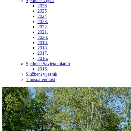
Sjednice Vijeća
2026
2025
2024
2023.
2022.
2021.
2020.
2019.
2018.
2017.
2016.
Sjednice Savjeta mladih
2016.
Službeni vijesnik
Transparentnost