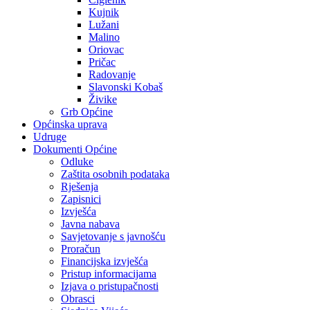
Kujnik
Lužani
Malino
Oriovac
Pričac
Radovanje
Slavonski Kobaš
Živike
Grb Općine
Općinska uprava
Udruge
Dokumenti Općine
Odluke
Zaštita osobnih podataka
Rješenja
Zapisnici
Izvješća
Javna nabava
Savjetovanje s javnošću
Proračun
Financijska izvješća
Pristup informacijama
Izjava o pristupačnosti
Obrasci