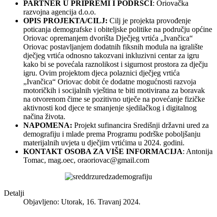
PARTNER U PRIPREMI I PODRŠCI
: Oriovačka
razvojna agencija d.o.o.
OPIS PROJEKTA/CILJ:
Cilj je projekta provođenje
poticanja demografske i obiteljske politike na području općine
Oriovac opremanjem dvorišta Dječjeg vrtića „Ivančica“
Oriovac postavljanjem dodatnih fiksnih modula na igralište
dječjeg vrtića odnosno takozvani inkluzivni centar za igru
kako bi se povećala raznolikost i sigurnost prostora za dječju
igru. Ovim projektom djeca polaznici dječjeg vrtića
„Ivančica“ Oriovac dobit će dodatne mogućnosti razvoja
motoričkih i socijalnih vještina te biti motivirana za boravak
na otvorenom čime se pozitivno utječe na povećanje fizičke
aktivnosti kod djece te smanjenje sjedilačkog i digitalnog
načina života.
NAPOMENA:
Projekt sufinancira Središnji državni ured za
demografiju i mlade prema Programu podrške poboljšanju
materijalnih uvjeta u dječjim vrtićima u 2024. godini.
KONTAKT OSOBA ZA VIŠE INFORMACIJA
: Antonija
Tomac, mag.oec,
oraoriovac@gmail.com
Detalji
Objavljeno: Utorak, 16. Travanj 2024.