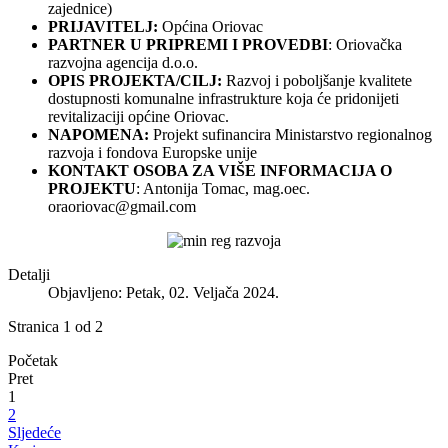
zajednice)
PRIJAVITELJ:
Općina Oriovac
PARTNER U PRIPREMI I PROVEDBI
: Oriovačka
razvojna agencija d.o.o.
OPIS PROJEKTA/CILJ:
Razvoj i poboljšanje kvalitete
dostupnosti komunalne infrastrukture koja će pridonijeti
revitalizaciji općine Oriovac.
NAPOMENA:
Projekt sufinancira Ministarstvo regionalnog
razvoja i fondova Europske unije
KONTAKT OSOBA ZA VIŠE INFORMACIJA O
PROJEKTU
: Antonija Tomac, mag.oec.
oraoriovac@gmail.com
Detalji
Objavljeno: Petak, 02. Veljača 2024.
Stranica 1 od 2
Početak
Pret
1
2
Sljedeće