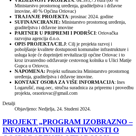
VRIJEDNOST PROJEKTA
: 64.393,75 eura (60 %
Ministarstvo prostornog uređenja, graditeljstva i državne
imovine, 40 % Općina Oriovac)
TRAJANJE PROJEKTA
: prosinac 2024. godine
SUFINANCIRANJE:
Ministarstvo prostornog uređenja,
graditeljstva i državne imovine
PARTNER U PRIPREMI I PODRŠCI
: Oriovačka
razvojna agencija d.o.o.
OPIS PROJEKTA/CILJ
: Cilj je projekta razvoj i
poboljšanje kvalitete dostupnosti komunalne infrastrukture i
usluga koje će doprinijeti revitalizaciji općine Oriovac i to
kroz izvanredno održavanje cestovnog kolnika u Ulici Matije
Gupca u Oriovcu.
NAPOMENA:
Projekt sufinancira Ministarstvo prostornog
uređenja, graditeljstva i državne imovine.
KONTAKT OSOBA ZA VIŠE INFORMACIJA
: Ines
Logarušić, mag.oec, stručna suradnica za pripremu i provedbu
projekta,
oraoriovac@gmail.com
Detalji
Objavljeno: Nedjelja, 24. Studeni 2024.
PROJEKT „PROGRAM IZOBRAZNO –
INFORMATIVNIH AKTIVNOSTI O