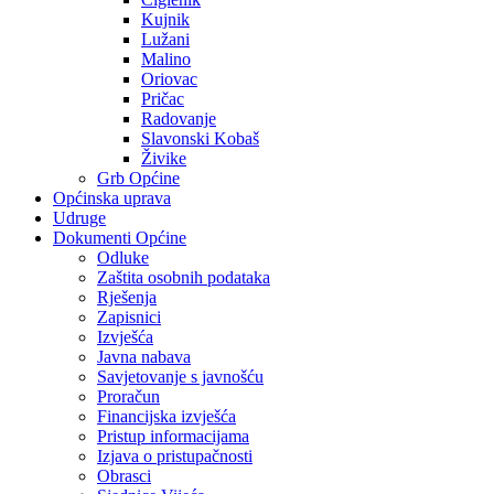
Kujnik
Lužani
Malino
Oriovac
Pričac
Radovanje
Slavonski Kobaš
Živike
Grb Općine
Općinska uprava
Udruge
Dokumenti Općine
Odluke
Zaštita osobnih podataka
Rješenja
Zapisnici
Izvješća
Javna nabava
Savjetovanje s javnošću
Proračun
Financijska izvješća
Pristup informacijama
Izjava o pristupačnosti
Obrasci