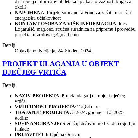
distribucija informativnih letaka i plakata o važnosti brige za
okoliš.
NAPOMENA
: Projekt sufinancira Fond za zaštitu okoliša i
energetsku učinkovitost
KONTAKT OSOBA ZA VIŠE INFORMACIJA
: Ines
Logarušić, mag.oec, stručna suradnica za pripremu i provedbu
projekta,
oraoriovac@gmail.com
Detalji
Objavljeno: Nedjelja, 24. Studeni 2024.
PROJEKT ULAGANJA U OBJEKT
DJEČJEG VRTIĆA
Detalji
NAZIV PROJEKTA
: Projekt ulaganja u objekt dječjeg
vrtića
VRIJEDNOST PROJEKTA:
114,84 eura
TRAJANJE PROJEKTA:
3.2024. godine – 1.3.2025.
godine
SUFINANCIRANJE:
Središnji državni ured za demografiju
i mlade
PRIJAVITELJ:
Općina Oriovac