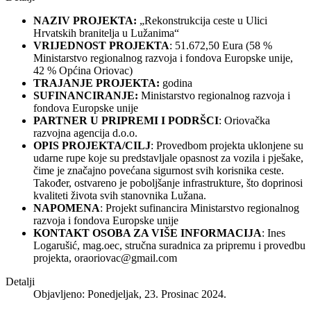
NAZIV PROJEKTA:
„Rekonstrukcija ceste u Ulici
Hrvatskih branitelja u Lužanima“
VRIJEDNOST PROJEKTA
: 51.672,50 Eura (58 %
Ministarstvo regionalnog razvoja i fondova Europske unije,
42 % Općina Oriovac)
TRAJANJE PROJEKTA:
godina
SUFINANCIRANJE:
Ministarstvo regionalnog razvoja i
fondova Europske unije
PARTNER U PRIPREMI I PODRŠCI
: Oriovačka
razvojna agencija d.o.o.
OPIS PROJEKTA/CILJ
: Provedbom projekta uklonjene su
udarne rupe koje su predstavljale opasnost za vozila i pješake,
čime je značajno povećana sigurnost svih korisnika ceste.
Također, ostvareno je poboljšanje infrastrukture, što doprinosi
kvaliteti života svih stanovnika Lužana.
NAPOMENA
: Projekt sufinancira Ministarstvo regionalnog
razvoja i fondova Europske unije
KONTAKT OSOBA ZA VIŠE INFORMACIJA
: Ines
Logarušić, mag.oec, stručna suradnica za pripremu i provedbu
projekta,
oraoriovac@gmail.com
Detalji
Objavljeno: Ponedjeljak, 23. Prosinac 2024.