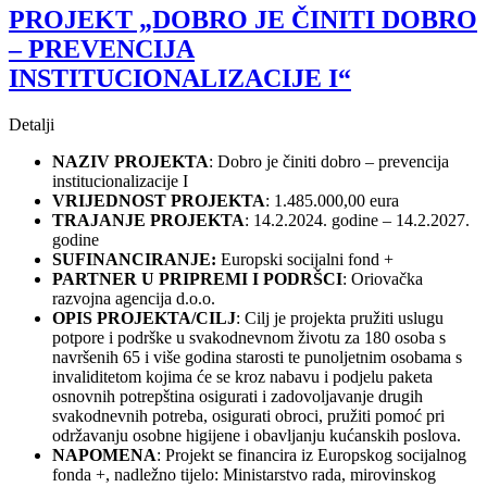
PROJEKT „DOBRO JE ČINITI DOBRO
– PREVENCIJA
INSTITUCIONALIZACIJE I“
Detalji
NAZIV PROJEKTA
: Dobro je činiti dobro – prevencija
institucionalizacije I
VRIJEDNOST PROJEKTA
: 1.485.000,00 eura
TRAJANJE PROJEKTA
: 14.2.2024. godine – 14.2.2027.
godine
SUFINANCIRANJE:
Europski socijalni fond +
PARTNER U PRIPREMI I PODRŠCI
: Oriovačka
razvojna agencija d.o.o.
OPIS PROJEKTA/CILJ
: Cilj je projekta pružiti uslugu
potpore i podrške u svakodnevnom životu za 180 osoba s
navršenih 65 i više godina starosti te punoljetnim osobama s
invaliditetom kojima će se kroz nabavu i podjelu paketa
osnovnih potrepština osigurati i zadovoljavanje drugih
svakodnevnih potreba, osigurati obroci, pružiti pomoć pri
održavanju osobne higijene i obavljanju kućanskih poslova.
NAPOMENA
: Projekt se financira iz Europskog socijalnog
fonda +, nadležno tijelo: Ministarstvo rada, mirovinskog