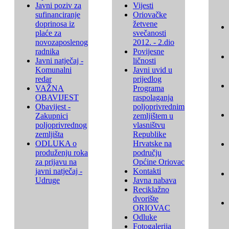
Javni poziv za
Vijesti
sufinanciranje
Oriovačke
doprinosa iz
žetvene
plaće za
svečanosti
novozaposlenog
2012. - 2.dio
radnika
Povijesne
Javni natječaj -
ličnosti
Komunalni
Javni uvid u
redar
prijedlog
VAŽNA
Programa
OBAVIJEST
raspolaganja
Obavijest -
poljoprivrednim
Zakupnici
zemljištem u
poljoprivrednog
vlasništvu
zemljišta
Republike
ODLUKA o
Hrvatske na
produženju roka
području
za prijavu na
Općine Oriovac
javni natječaj -
Kontakti
Udruge
Javna nabava
Reciklažno
dvorište
ORIOVAC
Odluke
Fotogalerija