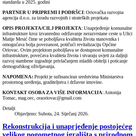
standarda u 2025. godini
PARTNER U PRIPREMI I PODRŠCI
: Oriovačka razvojna
agencija d.o.o. za izradu razvojnih i strateških projekata
OPIS PROJEKTA/CILJ PROJEKTA
: Unaprjeđenje komunalne
infrastrukture kroz izvanredno održavanje nerazvrstane ceste u Ulici
Matije Mesić čime se poboljšava kvaliteta života stanovnika i
omogućava bolja povezanost, potičući revitalizaciju Općine
Oriovac. Ovim projektom poboljšava se dostupnost komunalne
infrastrukture, povećava kvaliteta života i stvaraju uvjeti za daljnji
razvoj stambene izgradnje privlačanjem mladih obitelji i poticanje
demografskog oživljavanja.
NAPOMENA:
Projekt je sufinanciran sredstvima Ministarstva
prostornog uređenja, graditeljstva i državne imovine.
KONTAKT OSOBA ZA VIŠE INFORMACIJA
: Antonija
Tomac, mag.oec,
oraoriovac@gmail.com
Detalji
Objavljeno: Subota, 24. Siječanj 2026.
Rekonstrukcija i unaprjeđenje postojećeg
velikog nogometnog igrališta s prirodnom