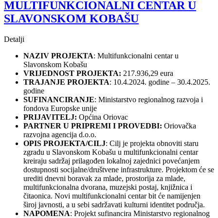
MULTIFUNKCIONALNI CENTAR U
SLAVONSKOM KOBAŠU
Detalji
NAZIV PROJEKTA
: Multifunkcionalni centar u
Slavonskom Kobašu
VRIJEDNOST PROJEKTA:
217.936,29 eura
TRAJANJE PROJEKTA
: 10.4.2024. godine – 30.4.2025.
godine
SUFINANCIRANJE
: Ministarstvo regionalnog razvoja i
fondova Europske unije
PRIJAVITELJ:
Općina Oriovac
PARTNER U PRIPREMI I PROVEDBI:
Oriovačka
razvojna agencija d.o.o.
OPIS PROJEKTA/CILJ
: Cilj je projekta obnoviti staru
zgradu u Slavonskom Kobašu u multifunkcionalni centar
kreiraju sadržaj prilagođen lokalnoj zajednici povećanjem
dostupnosti socijalne/društvene infrastrukture. Projektom će se
urediti dnevni boravak za mlade, prostorija za mlade,
multifunkcionalna dvorana, muzejski postaj, knjižnica i
čitaonica. Novi multifunkcionalni centar bit će namijenjen
široj javnosti, a u sebi sadržavati kulturni identitet područja.
NAPOMENA
: Projekt sufinancira Ministarstvo regionalnog