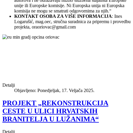
autorova i ne odražavaju nužno službena stajališta Europske
unije ili Europske komisije. Ni Europska unija ni Europska
komisija ne mogu se smatrati odgovornima za njih.“
KONTAKT OSOBA ZA VIŠE INFORMACIJA
: Ines
Logarušić, mag.oec, stručna suradnica za pripremu i provedbu
projekta,
oraoriovac@gmail.com
Detalji
Objavljeno: Ponedjeljak, 17. Veljača 2025.
PROJEKT „REKONSTRUKCIJA
CESTE U ULICI HRVATSKIH
BRANITELJA U LUŽANIMA“
Detalji