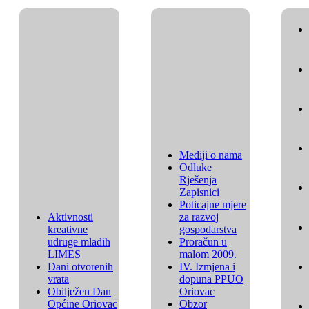
Mediji o nama
Odluke
Rješenja
Zapisnici
Poticajne mjere
Aktivnosti
za razvoj
kreativne
gospodarstva
udruge mladih
Proračun u
LIMES
malom 2009.
Dani otvorenih
IV. Izmjena i
vrata
dopuna PPUO
Obilježen Dan
Oriovac
Općine Oriovac
Obzor