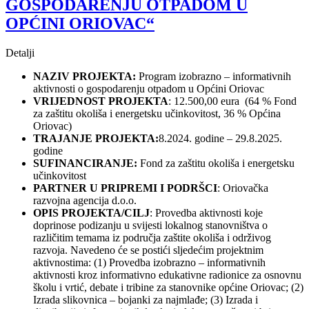
GOSPODARENJU OTPADOM U
OPĆINI ORIOVAC“
Detalji
NAZIV PROJEKTA:
Program izobrazno – informativnih
aktivnosti o gospodarenju otpadom u Općini Oriovac
VRIJEDNOST PROJEKTA
: 12.500,00 eura (64 % Fond
za zaštitu okoliša i energetsku učinkovitost, 36 % Općina
Oriovac)
TRAJANJE PROJEKTA:
8.2024. godine – 29.8.2025.
godine
SUFINANCIRANJE:
Fond za zaštitu okoliša i energetsku
učinkovitost
PARTNER U PRIPREMI I PODRŠCI
: Oriovačka
razvojna agencija d.o.o.
OPIS PROJEKTA/CILJ
: Provedba aktivnosti koje
doprinose podizanju u svijesti lokalnog stanovništva o
različitim temama iz područja zaštite okoliša i održivog
razvoja. Navedeno će se postići sljedećim projektnim
aktivnostima: (1) Provedba izobrazno – informativnih
aktivnosti kroz informativno edukativne radionice za osnovnu
školu i vrtić, debate i tribine za stanovnike općine Oriovac; (2)
Izrada slikovnica – bojanki za najmlađe; (3) Izrada i