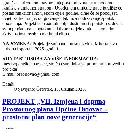
igrališta s prirodnom travom i njegovo pretvaranje u moderno
igralište s umjetnom travom. Uvođenjem umjetne trave igralište će
postati funkcionalno tijekom cijele godine, čime će se poboljšati
uvjeti za treniranje, odigravanje utakmica i održavanje sportskih
događanja. Projekt će osigurati bolju dostupnost sportskih sadržaja
svim građanima te potaknuti aktivno sudjelovanje u sportskim
aktivnostima, osobito među mladima.
NAPOMENA:
Projekt je sufinanciran sredstvima Ministarstva
turizma i sporta u 2025. godini.
KONTAKT OSOBA ZA VIŠE INFORMACIJA:
Ines Logarušić, mag.oec, stručna suradnica za pripremu i provedbu
projekta
E-mail:
oraoriovac@gmail.com
Detalji
Objavljeno: Četvrtak, 13. Ožujak 2025.
PROJEKT „VII. Izmjena i dopuna
Prostornog plana Općine Oriovac –
prostorni plan nove generacije“