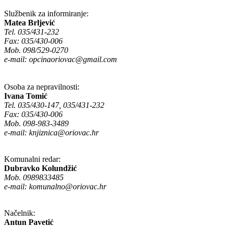
Službenik za informiranje:
Matea Brljević
Tel. 035/431-232
Fax: 035/430-006
Mob. 098/529-0270
e-mail:
opcinaoriovac@gmail.com
Osoba za nepravilnosti:
Ivana Tomić
Tel. 035/430-147, 035/431-232
Fax: 035/430-006
Mob. 098-983-3489
e-mail:
knjiznica@oriovac.hr
Komunalni redar:
Dubravko Kolundžić
Mob. 0989833485
e-mail:
komunalno@oriovac.hr
Načelnik:
Antun Pavetić