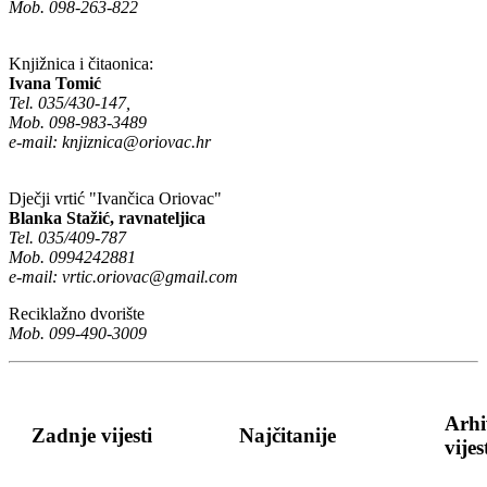
Mob. 098-263-822
Knjižnica i čitaonica:
Ivana Tomić
Tel. 035/430-147,
Mob. 098-983-3489
e-mail:
knjiznica@oriovac.hr
Dječji vrtić "Ivančica Oriovac"
Blanka Stažić, ravnateljica
Tel. 035/409-787
Mob. 0994242881
e-mail:
vrtic.oriovac@gmail.com
Reciklažno dvorište
Mob. 099-490-3009
Arhi
Zadnje vijesti
Najčitanije
vijes