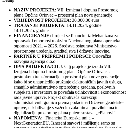
Detalji
NAZIV PROJEKTA
: VII. Izmjena i dopuna Prostornog
plana Općine Oriovac – prostorni plan nove generacije
VRIJEDNOST PROJEKTA
: 30.000,00 eura
TRAJANJE PROJEKTA
: 14.11.2024. godine –
14.11.2025. godine
FINANCIRANJE:
Projekt se financira iz Mehanizma za
oporavak i otpornost u okviru Nacionalnog plana oporavka i
otpornosti 2021. – 2026. Sredstva osigurava Ministarstvo
prostornoga uređenja, graditeljstva i državne imovine.
PARTNER U PRIPREMI I PODRŠCI
: Oriovačka
razvojna agencija d.o.o.
OPIS PROJEKTA/CILJ
: Cilj projekta je izrada VII.
Izmjena i dopuna Prostornog plana Općine Oriovac s
postupkom transformacije u prostorni plan nove generacije
kako bi se unaprijedilo pružanje elektroničkih javnih usluga,
smanjilo administrativno opterećenje građana, poslovnih
subjekata i investitora te povećala učinkovitost i ekonomičnost
rada javne uprave. Projekt obuhvaća korekciju
administrativnih granica prema podacima Državne geodetske
uprave, usklađivanje s važećim zakonima i pravilnicima te
digitalizaciju prostornog plana putem sustava „ePlanovi“.
NAPOMENA
: „Financira Europska unija –
NextGenerationEU. Izneseni stavovi i mišljenja samo su