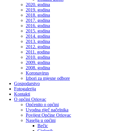
2020. godina
2019. godina
2018. godina
2017. godina
2016. godina
2015. godina
2014. godina
2013. godina
2012. godina
2011. godina
2010. godina
2009. godina
2008. godina
Koronavirus
Izbori za mjesne odbore
Gospodarstvo
Fotogalerija
Kontakti
O općini Oriovac
Općenito o općini
Uvodna riječ načelnika
Povijest Općine Oriovac
Naselja u općini
Bečic
Ciglenik