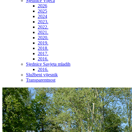
Sjednice Vijeća
2026
2025
2024
2023.
2022.
2021.
2020.
2019.
2018.
2017.
2016.
Sjednice Savjeta mladih
2016.
Službeni vijesnik
Transparentnost