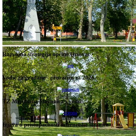
Razvojna strategija općine Oriovac
Vodič za građane - proračun za 2026.
TZ Meridiana Slavonica - vodič
Izjava o pristupačnosti internetske stranice