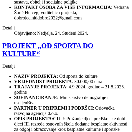
sustava, obitelji i socijalne politike
KONTAKT OSOBA ZA VIŠE INFORMACIJA
: Vedrana
Šarić Herceg, voditeljica projekta,
dobrojecinitidobro2022@gmail.com
Detalji
Objavljeno: Nedjelja, 24. Studeni 2024.
PROJEKT „OD SPORTA DO
KULTURE“
Detalji
NAZIV PROJEKTA:
Od sporta do kulture
VRIJEDNOST PROJEKTA
: 30.000,00 eura
TRAJANJE PROJEKTA
: 4.9.2024. godine – 31.8.2025.
godine
SUFINANCIRANJE:
Ministarstvo demografije i
useljeništva
PARTNER U PRIPREMI I PODRŠCI
: Oriovačka
razvojna agencija d.o.o.
OPIS PROJEKTA/CILJ
: Pružanje djeci predškolske dobi i
djeci III. razreda osnovnih škola dodatne besplatne aktivnosti
za odgoj i obrazovanje kroz besplatne kulturne i sportske