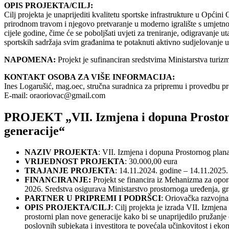
OPIS PROJEKTA/CILJ:
Cilj projekta je unaprijediti kvalitetu sportske infrastrukture u Općin
prirodnom travom i njegovo pretvaranje u moderno igralište s umjetn
cijele godine, čime će se poboljšati uvjeti za treniranje, odigravanje 
sportskih sadržaja svim građanima te potaknuti aktivno sudjelovanje 
NAPOMENA:
Projekt je sufinanciran sredstvima Ministarstva turizm
KONTAKT OSOBA ZA VIŠE INFORMACIJA:
Ines Logarušić, mag.oec, stručna suradnica za pripremu i provedbu pr
E-mail:
oraoriovac@gmail.com
PROJEKT „VII. Izmjena i dopuna Prostorn
generacije“
NAZIV PROJEKTA
: VII. Izmjena i dopuna Prostornog plan
VRIJEDNOST PROJEKTA
: 30.000,00 eura
TRAJANJE PROJEKTA
: 14.11.2024. godine – 14.11.2025.
FINANCIRANJE:
Projekt se financira iz Mehanizma za opor
2026. Sredstva osigurava Ministarstvo prostornoga uređenja, gra
PARTNER U PRIPREMI I PODRŠCI
: Oriovačka razvojna 
OPIS PROJEKTA/CILJ
: Cilj projekta je izrada VII. Izmje
prostorni plan nove generacije kako bi se unaprijedilo pružanje
poslovnih subjekata i investitora te povećala učinkovitost i ek