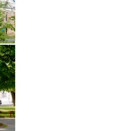
a
ini