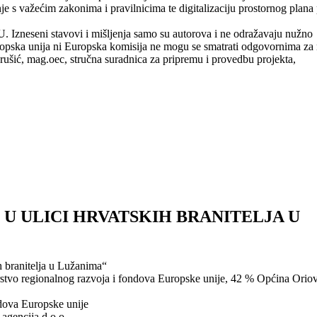
 s važećim zakonima i pravilnicima te digitalizaciju prostornog plana
. Izneseni stavovi i mišljenja samo su autorova i ne odražavaju nužno
uropska unija ni Europska komisija ne mogu se smatrati odgovornima za 
rušić, mag.oec, stručna suradnica za pripremu i provedbu projekta,
U ULICI HRVATSKIH BRANITELJA U
h branitelja u Lužanima“
rstvo regionalnog razvoja i fondova Europske unije, 42 % Općina Orio
ndova Europske unije
agencija d.o.o.