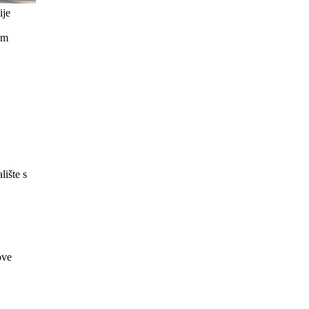
ije
em
lište s
ove