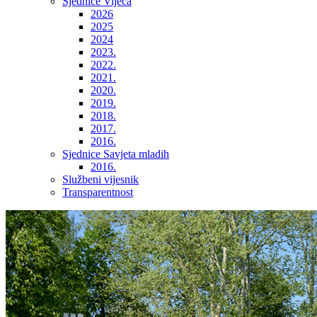
Sjednice Vijeća
2026
2025
2024
2023.
2022.
2021.
2020.
2019.
2018.
2017.
2016.
Sjednice Savjeta mladih
2016.
Službeni vijesnik
Transparentnost