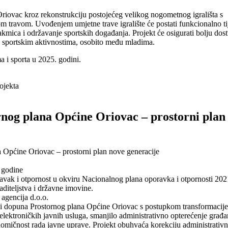
i Oriovac kroz rekonstrukciju postojećeg velikog nogometnog igrališta s
om travom. Uvođenjem umjetne trave igralište će postati funkcionalno t
utakmica i održavanje sportskih događanja. Projekt će osigurati bolju dos
u sportskim aktivnostima, osobito među mladima.
a i sporta u 2025. godini.
ojekta
og plana Općine Oriovac – prostorni plan
a Općine Oriovac – prostorni plan nove generacije
 godine
avak i otpornost u okviru Nacionalnog plana oporavka i otpornosti 202
diteljstva i državne imovine.
agencija d.o.o.
na i dopuna Prostornog plana Općine Oriovac s postupkom transformacije
 elektroničkih javnih usluga, smanjilo administrativno opterećenje građa
onomičnost rada javne uprave. Projekt obuhvaća korekciju administrativn