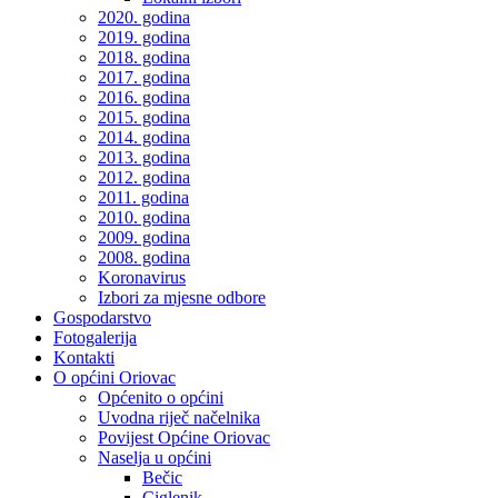
2020. godina
2019. godina
2018. godina
2017. godina
2016. godina
2015. godina
2014. godina
2013. godina
2012. godina
2011. godina
2010. godina
2009. godina
2008. godina
Koronavirus
Izbori za mjesne odbore
Gospodarstvo
Fotogalerija
Kontakti
O općini Oriovac
Općenito o općini
Uvodna riječ načelnika
Povijest Općine Oriovac
Naselja u općini
Bečic
Ciglenik