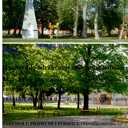
Nalazite se ovdje:
Dokumenti Općine
Rješenja
Projekti
Izvanredno održavanje cestovnog kolnika u
NAZIV PROJEKTA
: Izvanredno održavanje cestovnog kolnika u Ul
VRIJEDNOST PROJEKTA
: 76.073,75 eura
TRAJANJE PROJEKTA
: 2.5.2025. godine do 31.12.2025. godine
FINANCIRANJE
: Projekt se financira sredstvima Ministarstva pro
sufinanciranje projekata gradova i općina za poticanje razvoja komu
PARTNER U PRIPREMI I PODRŠCI
: Oriovačka razvojna agencij