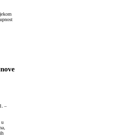
ijekom
tupnost
 nove
1. –
 u
na,
ih