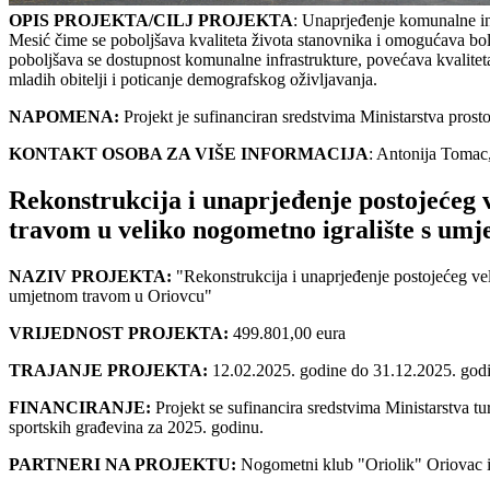
OPIS PROJEKTA/CILJ PROJEKTA
: Unaprjeđenje komunalne in
Mesić čime se poboljšava kvaliteta života stanovnika i omogućava bol
poboljšava se dostupnost komunalne infrastrukture, povećava kvaliteta 
mladih obitelji i poticanje demografskog oživljavanja.
NAPOMENA:
Projekt je sufinanciran sredstvima Ministarstva prosto
KONTAKT OSOBA ZA VIŠE INFORMACIJA
: Antonija Tomac
Rekonstrukcija i unaprjeđenje postojećeg 
travom u veliko nogometno igralište s um
NAZIV PROJEKTA:
"Rekonstrukcija i unaprjeđenje postojećeg ve
umjetnom travom u Oriovcu"
VRIJEDNOST PROJEKTA:
499.801,00 eura
TRAJANJE PROJEKTA:
12.02.2025. godine do 31.12.2025. god
FINANCIRANJE:
Projekt se sufinancira sredstvima Ministarstva tu
sportskih građevina za 2025. godinu.
PARTNERI NA PROJEKTU:
Nogometni klub "Oriolik" Oriovac 