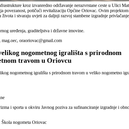
frastrukture kroz izvanredno održavanje nerazvrstane ceste u Ulici Mat
ja povezanost, potičući revitalizaciju Općine Oriovac. Ovim projektom
života i stvaraju uvjeti za daljnji razvoj stambene izgradnje privlačanj
rnog uređenja, graditeljstva i državne imovine.
, mag.oec,
oraoriovac@gmail.com
velikog nogometnog igrališta s prirodnom
jetnom travom u Oriovcu
likog nogometnog igrališta s prirodnom travom u veliko nogometno igra
ine
rizma i sporta u okviru Javnog poziva za sufinanciranje izgradnje i obn
i Škola nogometa Oriovac