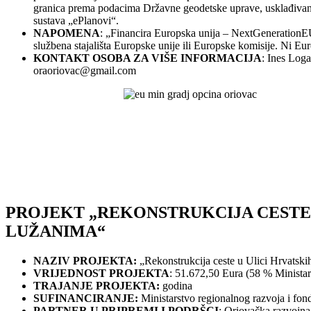
granica prema podacima Državne geodetske uprave, usklađivanje
sustava „ePlanovi“.
NAPOMENA
: „Financira Europska unija – NextGenerationEU
službena stajališta Europske unije ili Europske komisije. Ni E
KONTAKT OSOBA ZA VIŠE INFORMACIJA
: Ines Loga
oraoriovac@gmail.com
PROJEKT „REKONSTRUKCIJA CESTE 
LUŽANIMA“
NAZIV PROJEKTA:
„Rekonstrukcija ceste u Ulici Hrvatski
VRIJEDNOST PROJEKTA
: 51.672,50 Eura (58 % Minista
TRAJANJE PROJEKTA:
godina
SUFINANCIRANJE:
Ministarstvo regionalnog razvoja i fo
PARTNER U PRIPREMI I PODRŠCI
: Oriovačka razvojna 