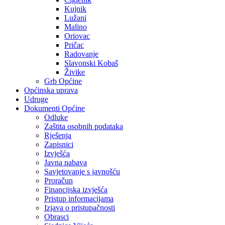
Kujnik
Lužani
Malino
Oriovac
Pričac
Radovanje
Slavonski Kobaš
Živike
Grb Općine
Općinska uprava
Udruge
Dokumenti Općine
Odluke
Zaštita osobnih podataka
Rješenja
Zapisnici
Izvješća
Javna nabava
Savjetovanje s javnošću
Proračun
Financijska izvješća
Pristup informacijama
Izjava o pristupačnosti
Obrasci