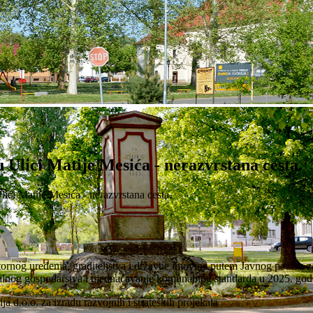
 Ulici Matije Mesića - nerazvrstana cesta.
ici Matije Mesića - nerazvrstana cesta.
stornog uređenja, graditeljstva i državne imovine putem Javnog poziva z
nalnog gospodarstva i ujednačavanje komunalnog standarda u 2025. god
a d.o.o. za izradu razvojnih i strateških projekata