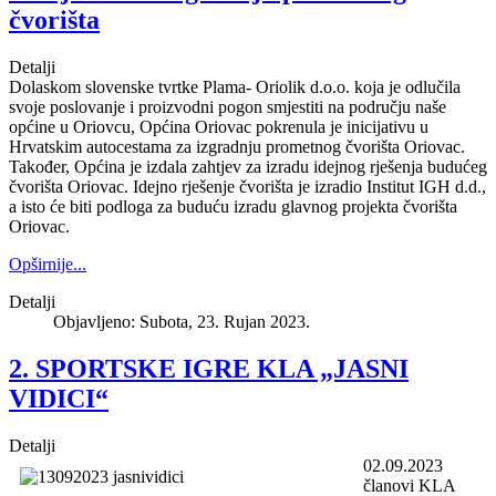
čvorišta
Detalji
Dolaskom slovenske tvrtke Plama- Oriolik d.o.o. koja je odlučila
svoje poslovanje i proizvodni pogon smjestiti na području naše
općine u Oriovcu, Općina Oriovac pokrenula je inicijativu u
Hrvatskim autocestama za izgradnju prometnog čvorišta Oriovac.
Također, Općina je izdala zahtjev za izradu idejnog rješenja budućeg
čvorišta Oriovac. Idejno rješenje čvorišta je izradio Institut IGH d.d.,
a isto će biti podloga za buduću izradu glavnog projekta čvorišta
Oriovac.
Opširnije...
Detalji
Objavljeno: Subota, 23. Rujan 2023.
2. SPORTSKE IGRE KLA „JASNI
VIDICI“
Detalji
02.09.2023
članovi KLA