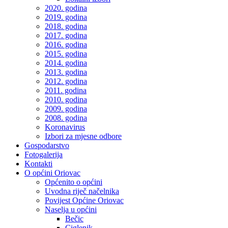
2020. godina
2019. godina
2018. godina
2017. godina
2016. godina
2015. godina
2014. godina
2013. godina
2012. godina
2011. godina
2010. godina
2009. godina
2008. godina
Koronavirus
Izbori za mjesne odbore
Gospodarstvo
Fotogalerija
Kontakti
O općini Oriovac
Općenito o općini
Uvodna riječ načelnika
Povijest Općine Oriovac
Naselja u općini
Bečic
Ciglenik