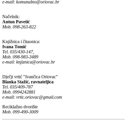
e-mail:
komunalno@oriovac.hr
Načelnik:
Antun Pavetić
Mob. 098-263-822
Knjižnica i čitaonica:
Ivana Tomić
Tel. 035/430-147,
Mob. 098-983-3489
e-mail:
knjiznica@oriovac.hr
Dječji vrtić "Ivančica Oriovac"
Blanka Stažić, ravnateljica
Tel. 035/409-787
Mob. 0994242881
e-mail:
vrtic.oriovac@gmail.com
Reciklažno dvorište
Mob. 099-490-3009