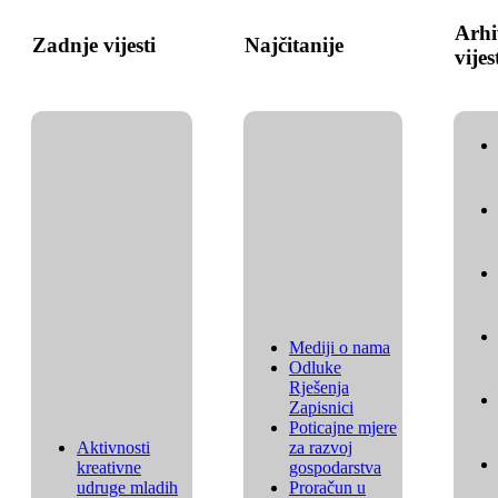
Arhi
Zadnje vijesti
Najčitanije
vijes
Mediji o nama
Odluke
Rješenja
Zapisnici
Poticajne mjere
Aktivnosti
za razvoj
kreativne
gospodarstva
udruge mladih
Proračun u