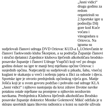
„Jasni vidici“
drugu godinu za
redom
organizirali su
2.Sportske igre u
podnožju Dilj
gore kod Kuće
voćara i
vinogradara u
Oriovcu. Na
igrama su
sudjelovali članovi udruga DVD Oriovac KUD-a L.I.Oriovčanin te
članovi Taekwondo kluba Škorpion, a sa područja Županije članovi
i stručni djelatnici Zajednice klubova liječenih alkoholičara brodsko-
posavske županije i članovi Udruge Vrapčići koji već po drugu
godinu dolaze na
igre te manji broj mještana općine Oriovac i
susjednih općina. Natjecatelji su sudjelovali u pikadu, šahu, visećoj
kuglani te skakanju u vreći i nošenju jajeta u žlici za odrasle i djecu.
Sportske igre je otvorio predsjednik općinskog vijeća gos. Matije
Jošića koji je u svom govoru podržao i pohvalio rad udruge KLA
„Jasni vidici“ i njihovo nastojanju da kroz zdrave životne navike
potaknu ostale mještane na promjene u njihovim nezdravim
navikama. Predsjednica Klubova liječenih alkoholičara Brodsko
posavske županije doktorice Monike Golemović Mikić održala je u
sklopu sportskih igara likovnu radionicu u kojoj su najviše uživala