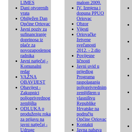
LIMES
malom 2009.
Dani otvorenih
IV. Izmjena i
vrata
dopuna PPUO
Obilježen Dan
Oriovac
Općine Oriovac
Obzor
Javni poziv za
Vijesti
sufinanciranje
Oriovačke
doprinosa iz
žetvene
plaće za
svečanosti
novozaposlenog
2012. - 2.dio
radnika
Povijesne
Javni natječaj -
ličnosti
Komunalni
Javni uvid u
redar
prijedlog
VAŽNA
Programa
OBAVIJEST
raspolaganja
Obavijest -
poljoprivrednim
Zakupnici
zemljištem u
poljoprivrednog
vlasništvu
zemljišta
Republike
ODLUKA o
Hrvatske na
produženju roka
području
za prijavu na
Općine Oriovac
javni natječaj -
Kontakti
Udruge
Javna nabava