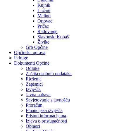
Kujnik
Lužani
Malino
Oriovac
Pričac
Radovanje
Slavonski Kobaš
Živike
Grb Općine
Općinska uprava
Udruge
Dokumenti Općine
Odluke
Zaštita osobnih podataka
Rješenja
Zapisnici
Izvješća
Javna nabava
Savjetovanje s javnošću
Proračun
Financijska izvješća
Pristup informacijama
Izjava o pristupačnosti
Obrasci