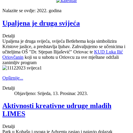
Nalazite se ovdje:
2022. godina
Upaljena je druga svijeća
Detalji
Upaljena je druga svijeća, svijeća Betlehema koja simbolizira
Kristove jaslice, a predstavlja ljubav. Zahvaljujemo se učenicima i
učiteljima OŠ "Dr. Stjepan Ilijašević" Oriovac te
KUD Luka Ilić
Oriovčanin
koji su u subotu u Oriovcu za sve mještane održali
zanimljiv program
Opširnije...
Detalji
Objavljeno: Srijeda, 13. Prosinac 2023.
Aktivnosti kreativne udruge mladih
LIMES
Detalji
Park u Kobašu i ovoga je Adventa zasjao i najavio dolazak