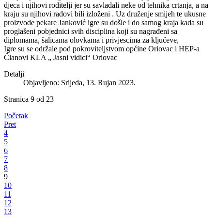
djeca i njihovi roditelji jer su savladali neke od tehnika crtanja, a na
kraju su njihovi radovi bili izloženi . Uz druženje smijeh te ukusne
proizvode pekare Janković igre su došle i do samog kraja kada su
proglašeni pobjednici svih disciplina koji su nagrađeni sa
diplomama, šalicama olovkama i privjescima za ključeve,
Igre su se održale pod pokroviteljstvom općine Oriovac i HEP-a
Članovi KLA „ Jasni vidici“ Oriovac
Detalji
Objavljeno: Srijeda, 13. Rujan 2023.
Stranica 9 od 23
Početak
Pret
4
5
6
7
8
9
10
11
12
13