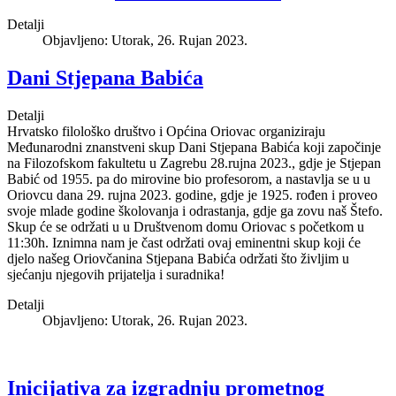
Detalji
Objavljeno: Utorak, 26. Rujan 2023.
Dani Stjepana Babića
Detalji
Hrvatsko filološko društvo i Općina Oriovac organiziraju
Međunarodni znanstveni skup Dani Stjepana Babića koji započinje
na Filozofskom fakultetu u Zagrebu 28.rujna 2023., gdje je Stjepan
Babić od 1955. pa do mirovine bio profesorom, a nastavlja se u u
Oriovcu dana 29. rujna 2023. godine, gdje je 1925. rođen i proveo
svoje mlade godine školovanja i odrastanja, gdje ga zovu naš Štefo.
Skup će se održati u u Društvenom domu Oriovac s početkom u
11:30h. Iznimna nam je čast
održati ovaj eminentni skup koji će
djelo našeg Oriovčanina Stjepana Babića održati što življim u
sjećanju njegovih prijatelja i suradnika!
Detalji
Objavljeno: Utorak, 26. Rujan 2023.
Inicijativa za izgradnju prometnog