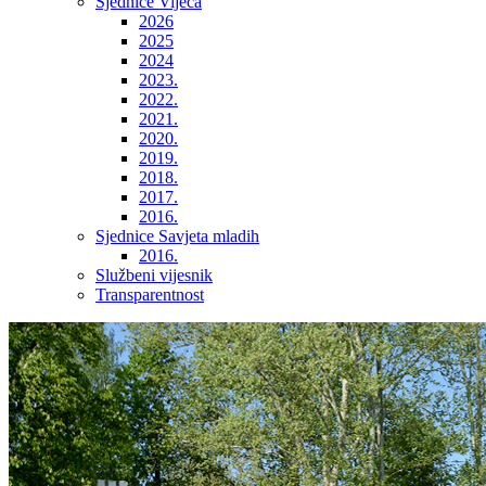
Sjednice Vijeća
2026
2025
2024
2023.
2022.
2021.
2020.
2019.
2018.
2017.
2016.
Sjednice Savjeta mladih
2016.
Službeni vijesnik
Transparentnost