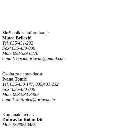
Službenik za informiranje:
Matea Brljević
Tel. 035/431-232
Fax: 035/430-006
Mob. 098/529-0270
e-mail:
opcinaoriovac@gmail.com
Osoba za nepravilnosti:
Ivana Tomić
Tel. 035/430-147, 035/431-232
Fax: 035/430-006
Mob. 098-983-3489
e-mail:
knjiznica@oriovac.hr
Komunalni redar:
Dubravko Kolundžić
Mob. 0989833485