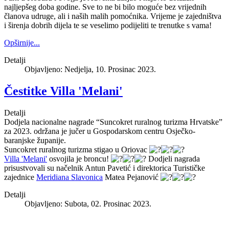
najljepšeg doba godine. Sve to ne bi bilo moguće bez vrijednih
članova udruge, ali i naših malih
pomoćnika. Vrijeme je zajedništva
i širenja dobrih dijela te se veselimo podijeliti te trenutke s vama!
Opširnije...
Detalji
Objavljeno: Nedjelja, 10. Prosinac 2023.
Čestitke Villa 'Melani'
Detalji
Dodjela nacionalne nagrade “Suncokret ruralnog turizma Hrvatske”
za 2023. održana je jučer u Gospodarskom centru Osječko-
baranjske županije.
Suncokret ruralnog turizma stigao u Oriovac
Villa 'Melani'
osvojila je broncu!
Dodjeli nagrada
prisustvovali su načelnik Antun Pavetić i direktorica Turističke
zajednice
Meridiana Slavonica
Matea Pejanović
Detalji
Objavljeno: Subota, 02. Prosinac 2023.