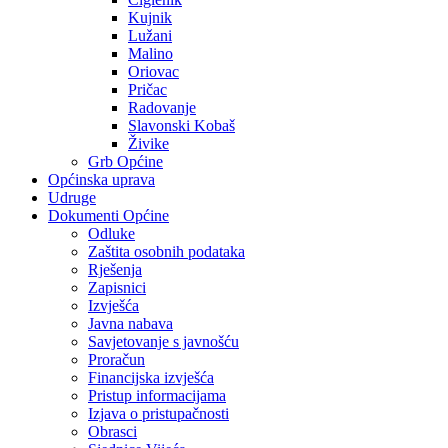
Kujnik
Lužani
Malino
Oriovac
Pričac
Radovanje
Slavonski Kobaš
Živike
Grb Općine
Općinska uprava
Udruge
Dokumenti Općine
Odluke
Zaštita osobnih podataka
Rješenja
Zapisnici
Izvješća
Javna nabava
Savjetovanje s javnošću
Proračun
Financijska izvješća
Pristup informacijama
Izjava o pristupačnosti
Obrasci