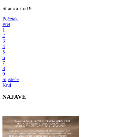
Stranica 7 od 9
Početak
Pret
1
2
3
4
5
6
7
8
9
Sljedeće
Kraj
NAJAVE