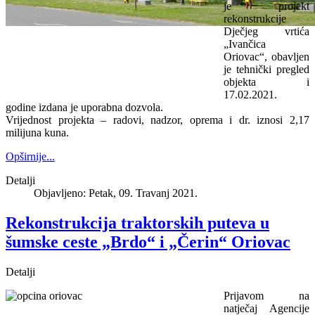
je projekt
rekonstrukcije
Dječjeg vrtića
„Ivančica
Oriovac“, obavljen
je tehnički pregled
objekta i
17.02.2021.
godine izdana je uporabna dozvola.
Vrijednost projekta – radovi, nadzor, oprema i dr. iznosi 2,17
milijuna kuna.
Opširnije...
Detalji
Objavljeno: Petak, 09. Travanj 2021.
Rekonstrukcija traktorskih puteva u
šumske ceste „Brdo“ i „Čerin“ Oriovac
Detalji
Prijavom na
natječaj Agencije