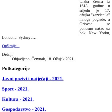
turska česma iz
1618. godine u
srijedu je 17.
ožujka "zazelenila"
mnoge poglede, a
Oriovac se
ponosno našao uz
bok New Yorku,
Londonu, Sydneyu…
Opširnije...
Detalji
Objavljeno: Četvrtak, 18. Ožujak 2021.
Potkategorije
Javni pozivi i natječaji - 2021.
Sport - 2021.
Kultura - 2021.
Gospodarstvo - 2021.