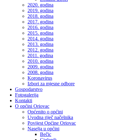
2020. godina
2019. godina
2018. godina
2017. godina
2016. godina
2015. godina
2014. godina
2013. godina
2012. godina
2011. godina
2010. godina
2009. godina
2008. godina
Koronavirus
Izbori za mjesne odbore
Gospodarstvo
Fotogalerija
Kontakti
O općini Oriovac
Općenito o općini
Uvodna riječ načelnika
Povijest Općine Oriovac
Naselja u općini
Bečic
Ciglenik