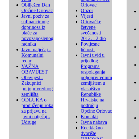
Obilježen Dan
Oriovac
Općine Oriovac
Obzor
Javni poziv za
Vijesti
sufinanciranje
Oriovačke
doprinosa iz
žetvene
plaće za
svečanosti
novozaposlenog
2012. - 2.dio
radnika
Povijesne
Javni natječaj -
ličnosti
Komunalni
Javni uvid u
redar
prijedlog
VAŽNA
Programa
OBAVIJEST
raspolaganja
Obavijest -
poljoprivrednim
Zakupnici
zemljištem u
poljoprivrednog
vlasništvu
zemljišta
Republike
ODLUKA o
Hrvatske na
produženju roka
području
za prijavu na
Općine Oriovac
javni natječaj -
Kontakti
Udruge
Javna nabava
Reciklažno
dvorište
ORIOVAC