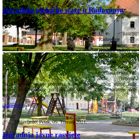
Izgradnja pješačke staze u Radovanju
Detalji
U naselju
Radovanje
započeli su
zemljani radovi na
izgradnji pješačke
staze sa sjeverne
strane , koju su
mještani čekali već
duže vrijeme.
Staza je više nego potrebna , prije svega ,zbog djece koja
svakodnevno prolaze na putu do škole , kao i naravno svih
mještana.
Opširnije...
Detalji
Objavljeno: Petak, 09. Travanj 2021.
Izgradnja javne rasvjete