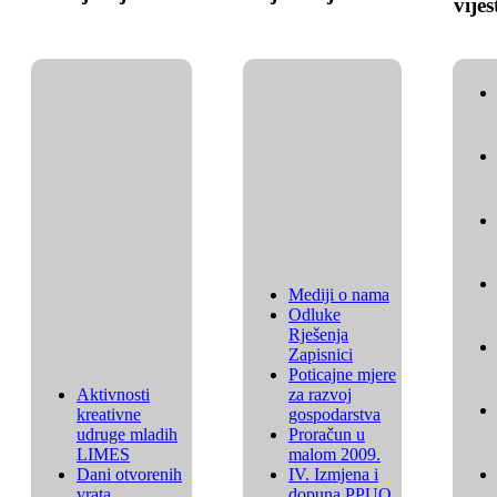
vijes
Mediji o nama
Odluke
Rješenja
Zapisnici
Poticajne mjere
Aktivnosti
za razvoj
kreativne
gospodarstva
udruge mladih
Proračun u
LIMES
malom 2009.
Dani otvorenih
IV. Izmjena i
vrata
dopuna PPUO