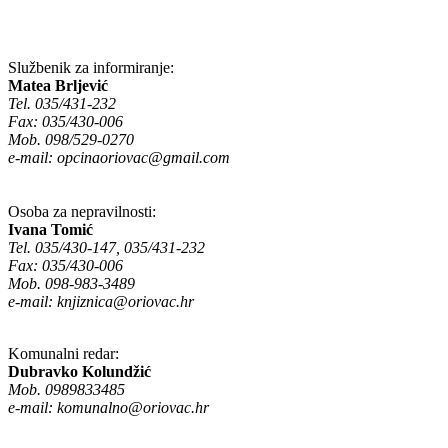
Službenik za informiranje:
Matea Brljević
Tel. 035/431-232
Fax: 035/430-006
Mob. 098/529-0270
e-mail:
opcinaoriovac@gmail.com
Osoba za nepravilnosti:
Ivana Tomić
Tel. 035/430-147, 035/431-232
Fax: 035/430-006
Mob. 098-983-3489
e-mail:
knjiznica@oriovac.hr
Komunalni redar:
Dubravko Kolundžić
Mob. 0989833485
e-mail:
komunalno@oriovac.hr