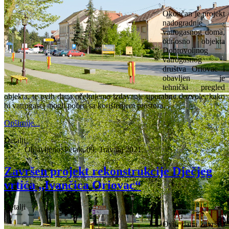
Okončan je projekt
nadogradnje
vatrogasnog doma,
odnosno objekta
Dobrovoljnog
vatrogasnog
društva Oriovac i
obavljen je
tehnički pregled
objekta, te ovih dana očekujemo izdavanje uporabne dozvole, kako
bi vatrogasci mogli početi sa korištenjem prostora.
Opširnije...
Detalji
Objavljeno: Petak, 09. Travanj 2021.
Završen projekt rekonstrukcije Dječjeg
vrtića „Ivančica Oriovac“
Detalji
Ovih dana završen