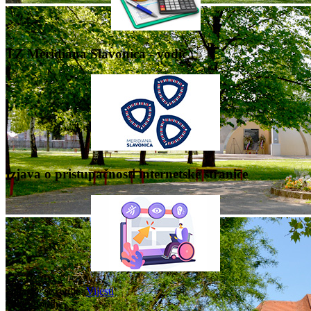
TZ Meridiana Slavonica - vodič
Izjava o pristupačnosti internetske stranice
Nalazite se ovdje:
Vijesti
2021. godina