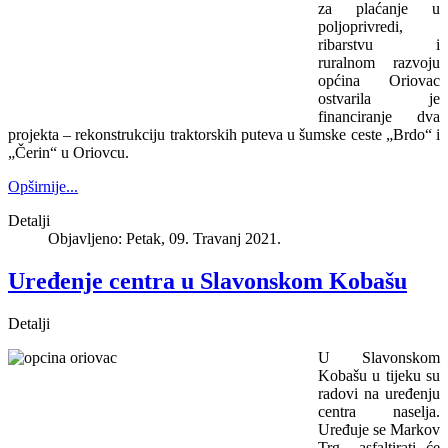
za plaćanje u
poljoprivredi,
ribarstvu i
ruralnom razvoju
općina Oriovac
ostvarila je
financiranje dva
projekta – rekonstrukciju traktorskih puteva u šumske ceste „Brdo“ i
„Čerin“ u Oriovcu.
Opširnije...
Detalji
Objavljeno: Petak, 09. Travanj 2021.
Uređenje centra u Slavonskom Kobašu
Detalji
U Slavonskom
Kobašu u tijeku su
radovi na uređenju
centra naselja.
Uređuje se Markov
Trg –asfaltirati će