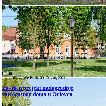
Detalji
Krajem 2020.
godine završena je
posljednja etapa
izgradnje javne
rasvjete na
području općine
Oriovac.
Izgrađeno je 1810
m trase, odnosno
postavljena su 42 rasvjetna stupa i to od željezničke pruge u Malinu
prema Lužanima i u Lužanima trasa od 24 stupa do kraja naselja.
Opširnije...
Detalji
Objavljeno: Petak, 09. Travanj 2021.
Završen projekt nadogradnje
vatrogasnog doma u Oriovcu
Detalji