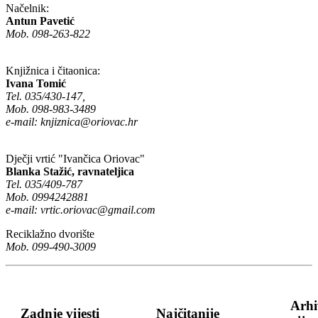
Načelnik:
Antun Pavetić
Mob. 098-263-822
Knjižnica i čitaonica:
Ivana Tomić
Tel. 035/430-147,
Mob. 098-983-3489
e-mail:
knjiznica@oriovac.hr
Dječji vrtić "Ivančica Oriovac"
Blanka Stažić, ravnateljica
Tel. 035/409-787
Mob. 0994242881
e-mail:
vrtic.oriovac@gmail.com
Reciklažno dvorište
Mob. 099-490-3009
Arhi
Zadnje vijesti
Najčitanije