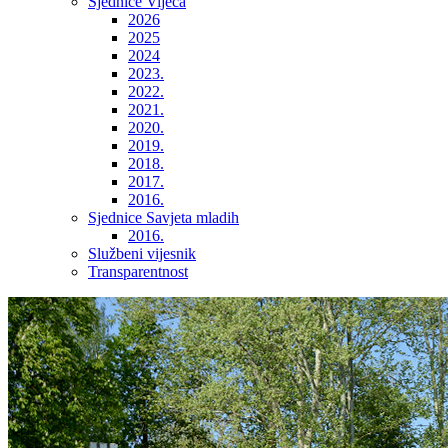
Sjednice Vijeća
2026
2025
2024
2023.
2022.
2021.
2020.
2019.
2018.
2017.
2016.
Sjednice Savjeta mladih
2016.
Službeni vijesnik
Transparentnost