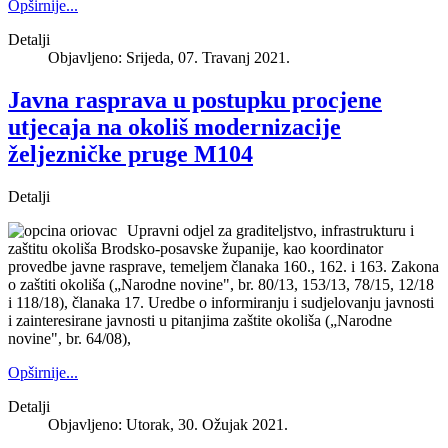
Opširnije...
Detalji
Objavljeno: Srijeda, 07. Travanj 2021.
Javna rasprava u postupku procjene
utjecaja na okoliš modernizacije
željezničke pruge M104
Detalji
Upravni odjel za graditeljstvo, infrastrukturu i
zaštitu okoliša Brodsko-posavske županije, kao koordinator
provedbe javne rasprave, temeljem članaka 160., 162. i 163. Zakona
o zaštiti okoliša („Narodne novine", br. 80/13, 153/13, 78/15, 12/18
i 118/18), članaka 17. Uredbe o informiranju i sudjelovanju javnosti
i zainteresirane javnosti u pitanjima zaštite okoliša („Narodne
novine", br. 64/08),
Opširnije...
Detalji
Objavljeno: Utorak, 30. Ožujak 2021.