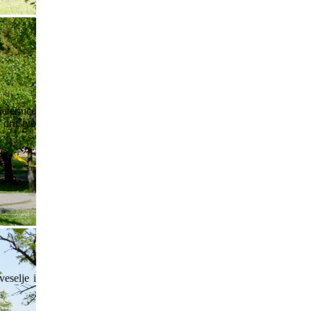
leternice
o društvo
veselje i