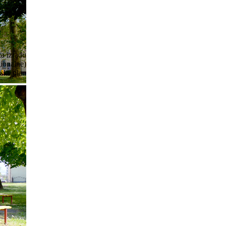
a izradu
ionalne)
ski plan