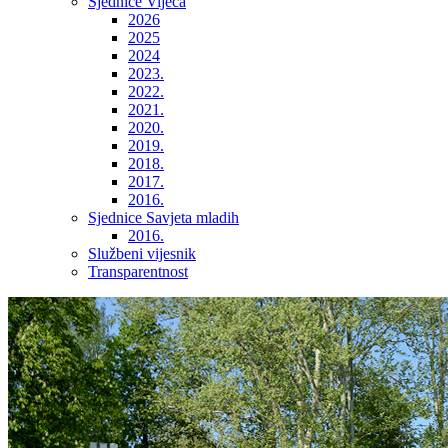
Sjednice Vijeća
2026
2025
2024
2023.
2022.
2021.
2020.
2019.
2018.
2017.
2016.
Sjednice Savjeta mladih
2016.
Službeni vijesnik
Transparentnost