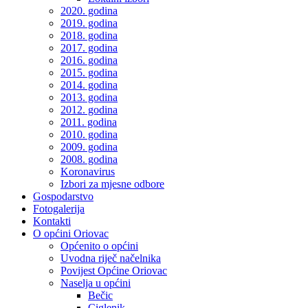
2020. godina
2019. godina
2018. godina
2017. godina
2016. godina
2015. godina
2014. godina
2013. godina
2012. godina
2011. godina
2010. godina
2009. godina
2008. godina
Koronavirus
Izbori za mjesne odbore
Gospodarstvo
Fotogalerija
Kontakti
O općini Oriovac
Općenito o općini
Uvodna riječ načelnika
Povijest Općine Oriovac
Naselja u općini
Bečic
Ciglenik