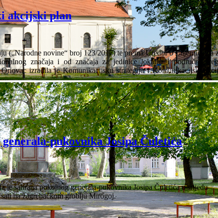
i akcijski plan
ju („Narodne novine“ broj 123/2017) te prema Uredbi o smjernicama z
cionalnog značaja i od značaja za jedinice lokalne i područne (reg
iovac izradila je Komunikacijsku strategiju i Komunikacijski akcij
 generala-pukovnika Josipa Čuletića
a je sahrana pokojnog generala-pukovnika Josipa Čuletića u srijedu
 sati na zagrebačkom groblju Mirogoj.