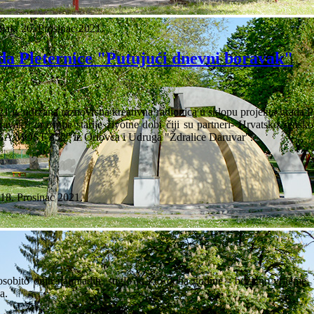
jak, 20. Prosinac 2021.
da Pleternice "Putujući dnevni boravak"
1.g. održana raznovrsna kreativna radionica u sklopu projekta grada P
avak" za osobe starije životne dobi čiji su partneri- Hrvatsko žensk
A MOST 352" iz Oriovca i Udruga "Ždralice Daruvar".
 18. Prosinac 2021.
obito onih najmlađih, stiglo je i to doba godine - božićno vrijeme, 
a.