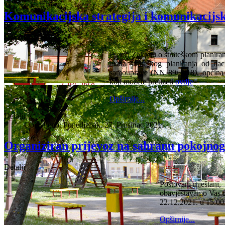
Komunikacijska strategija i komunikacijsk
Detalji
Prema Zakonu o strateškom planiran
akata strateškog planiranja od na
samouprave (NN 89/2018), općina Or
koji možete preuzeti
ovdje
Opširnije...
Detalji
Objavljeno: Ponedjeljak, 27. Prosinac 2021.
Organiziran prijevoz na sahranu pokojnog
Detalji
Poštovani mještani,
obavještavamo Vas d
22.12.2021. u 15.00
Opširnije...