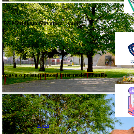
TZ Meridiana Slavonica - vodič
Izjava o pristupačnosti internetske stranice
Nalazite se ovdje:
Vijesti
2021. godina