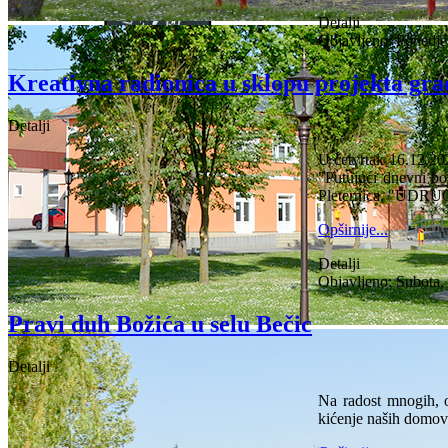
Detalji
Objavljeno: Ponedjel
Kreativna radionica u sklopu projekta gra
Detalji
U četvrtak 16.12.202
"Putujući dnevni bor
Pleternica, "UDRUG
Opširnije...
Detalji
Objavljeno: Subota,
Pravi duh Božića u selu Bečic
Detalji
Na radost mnogih, os
kićenje naših domov