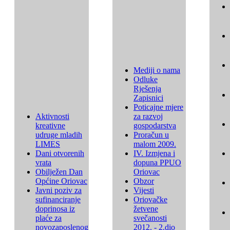
Mediji o nama
Odluke
Rješenja
Zapisnici
Poticajne mjere
Aktivnosti
za razvoj
kreativne
gospodarstva
udruge mladih
Proračun u
LIMES
malom 2009.
Dani otvorenih
IV. Izmjena i
vrata
dopuna PPUO
Obilježen Dan
Oriovac
Općine Oriovac
Obzor
Javni poziv za
Vijesti
sufinanciranje
Oriovačke
doprinosa iz
žetvene
plaće za
svečanosti
novozaposlenog
2012. - 2.dio