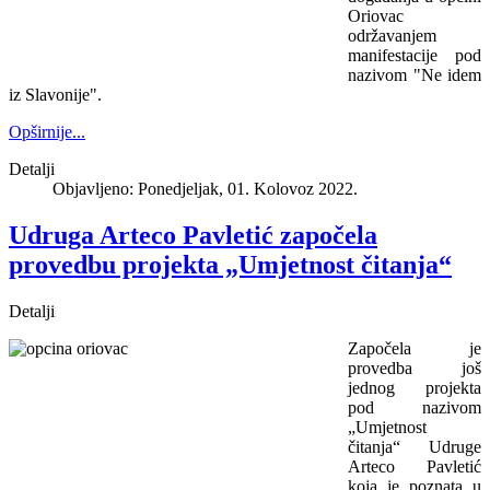
Oriovac
održavanjem
manifestacije pod
nazivom "Ne idem
iz Slavonije".
Opširnije...
Detalji
Objavljeno: Ponedjeljak, 01. Kolovoz 2022.
Udruga Arteco Pavletić započela
provedbu projekta „Umjetnost čitanja“
Detalji
Započela je
provedba još
jednog projekta
pod nazivom
„Umjetnost
čitanja“ Udruge
Arteco Pavletić
koja je poznata u