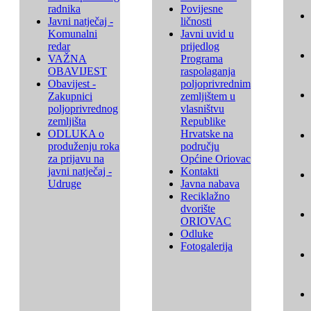
radnika
Povijesne
Javni natječaj -
ličnosti
Komunalni
Javni uvid u
redar
prijedlog
VAŽNA
Programa
OBAVIJEST
raspolaganja
Obavijest -
poljoprivrednim
Zakupnici
zemljištem u
poljoprivrednog
vlasništvu
zemljišta
Republike
ODLUKA o
Hrvatske na
produženju roka
području
za prijavu na
Općine Oriovac
javni natječaj -
Kontakti
Udruge
Javna nabava
Reciklažno
dvorište
ORIOVAC
Odluke
Fotogalerija