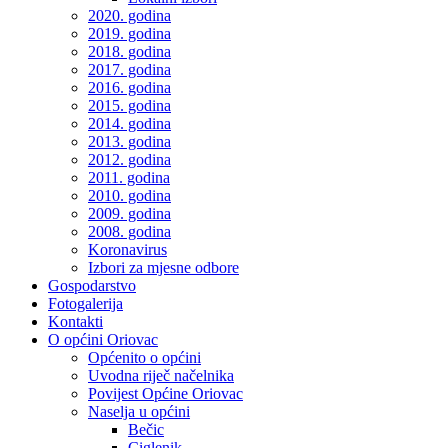
2020. godina
2019. godina
2018. godina
2017. godina
2016. godina
2015. godina
2014. godina
2013. godina
2012. godina
2011. godina
2010. godina
2009. godina
2008. godina
Koronavirus
Izbori za mjesne odbore
Gospodarstvo
Fotogalerija
Kontakti
O općini Oriovac
Općenito o općini
Uvodna riječ načelnika
Povijest Općine Oriovac
Naselja u općini
Bečic
Ciglenik