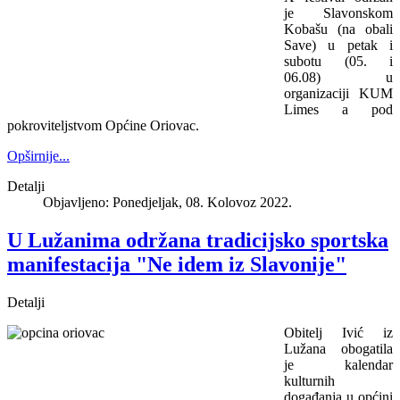
je Slavonskom
Kobašu (na obali
Save) u petak i
subotu (05. i
06.08) u
organizaciji KUM
Limes a pod
pokroviteljstvom Općine Oriovac.
Opširnije...
Detalji
Objavljeno: Ponedjeljak, 08. Kolovoz 2022.
U Lužanima održana tradicijsko sportska
manifestacija "Ne idem iz Slavonije"
Detalji
Obitelj Ivić iz
Lužana obogatila
je kalendar
kulturnih
događanja u općini