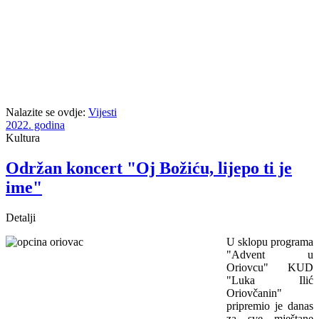
Nalazite se ovdje:
Vijesti
2022. godina
Kultura
Održan koncert "Oj Božiću, lijepo ti je
ime"
Detalji
U sklopu programa
"Advent u
Oriovcu" KUD
"Luka Ilić
Oriovčanin"
pripremio je danas
za sve mještane