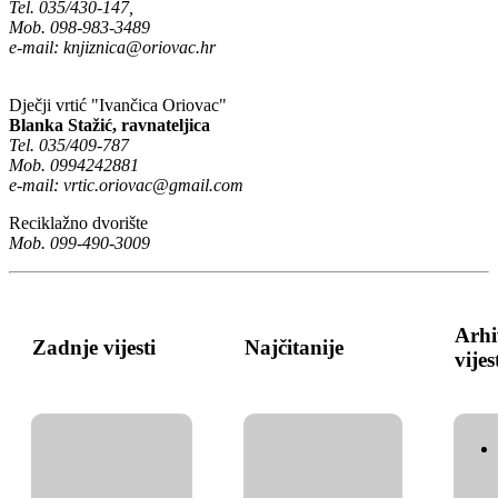
Tel. 035/430-147,
Mob. 098-983-3489
e-mail:
knjiznica@oriovac.hr
Dječji vrtić "Ivančica Oriovac"
Blanka Stažić, ravnateljica
Tel. 035/409-787
Mob. 0994242881
e-mail:
vrtic.oriovac@gmail.com
Reciklažno dvorište
Mob. 099-490-3009
Arhi
Zadnje vijesti
Najčitanije
vijes