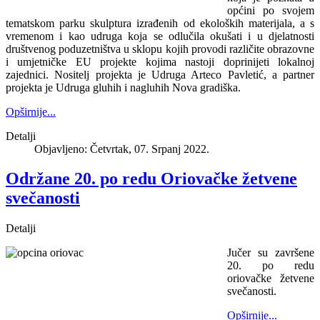
općini po svojem
tematskom parku skulptura izrađenih od ekoloških materijala, a s
vremenom i kao udruga koja se odlučila okušati i u djelatnosti
društvenog poduzetništva u sklopu kojih provodi različite obrazovne
i umjetničke EU projekte kojima nastoji doprinijeti lokalnoj
zajednici. Nositelj projekta je Udruga Arteco Pavletić, a partner
projekta je Udruga gluhih i nagluhih Nova gradiška.
Opširnije...
Detalji
Objavljeno: Četvrtak, 07. Srpanj 2022.
Održane 20. po redu Oriovačke žetvene
svečanosti
Detalji
Jučer su završene
20. po redu
oriovačke žetvene
svečanosti.
Opširnije...