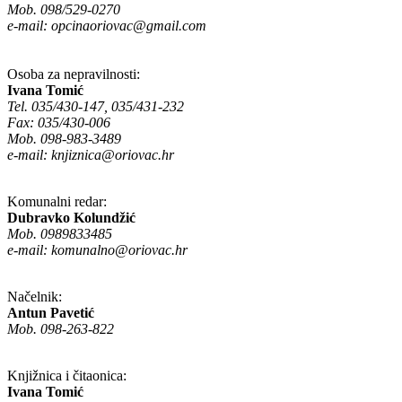
Mob. 098/529-0270
e-mail:
opcinaoriovac@gmail.com
Osoba za nepravilnosti:
Ivana Tomić
Tel. 035/430-147, 035/431-232
Fax: 035/430-006
Mob. 098-983-3489
e-mail:
knjiznica@oriovac.hr
Komunalni redar:
Dubravko Kolundžić
Mob. 0989833485
e-mail:
komunalno@oriovac.hr
Načelnik:
Antun Pavetić
Mob. 098-263-822
Knjižnica i čitaonica:
Ivana Tomić