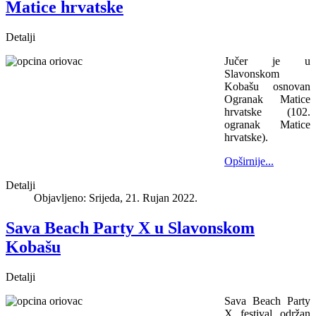
Matice hrvatske
Detalji
Jučer je u
Slavonskom
Kobašu osnovan
Ogranak Matice
hrvatske (102.
ogranak Matice
hrvatske).
Opširnije...
Detalji
Objavljeno: Srijeda, 21. Rujan 2022.
Sava Beach Party X u Slavonskom
Kobašu
Detalji
Sava Beach Party
X festival održan