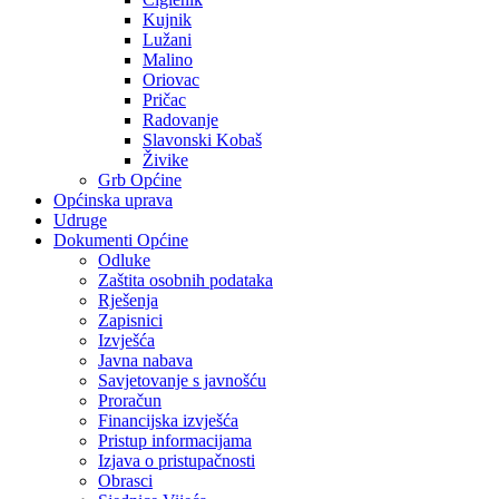
Kujnik
Lužani
Malino
Oriovac
Pričac
Radovanje
Slavonski Kobaš
Živike
Grb Općine
Općinska uprava
Udruge
Dokumenti Općine
Odluke
Zaštita osobnih podataka
Rješenja
Zapisnici
Izvješća
Javna nabava
Savjetovanje s javnošću
Proračun
Financijska izvješća
Pristup informacijama
Izjava o pristupačnosti
Obrasci