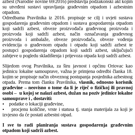
azbest (Narodne novine 69/2016) predstavlja podzakonski akt kojim
su utvrđeni sustavi upravljanja građevnim otpadom i azbestnim
otpadom.
Odredbama Pravilnika iz 2016. propisuje se cilj i uvjeti sustava
gospodarenja građevnim otpadom i sustava gospodarenja otpadom
koji sadrži azbest, obveze proizvođača građevnog proizvoda i
proizvoda koji sadrži azbest, način označavanja građevnog
proizvoda i ambalaže, obveze proizvođača, obveze vođenja
evidencija o građevnom otpadu i otpadu koji sadrži azbest te
postupci gospodarenja otpadom koji sadrži azbest, uključujući
zahtjeve u pogledu skladištenja i prijevoza otpada koji sadrži azbest.
Slijedom ovog Pravilnika, za širu javnost i općinu Oriovac kao
jedinicu lokalne samouprave, važna je primjena odredbi članka 18.
kojim se propisuje način obveznog postupanja posjednika azbestnog
otpada. Prema tom članku Pravilnika,
vlasnik, odnosno korisnik
građevine – neovisno o tome da li je riječ o fizičkoj ili pravnoj
osobi – u kojoj se nalazi azbest, dužan na poziv jedinice lokalne
samouprave i , dostaviti:
• podatke o lokaciji građevine,
• procjenu količine, vrste i statusa tj. stanja materijala za koji je
izvjesno da će postati azbestni otpad.
I sve to radi planiranja sustava gospodarenja građevnim
otpadom koji sadrži azbest.