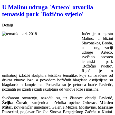
U Malinu udruga 'Arteco' otvorila
tematski park 'Božićno svjetlo'
Detalji
Jučer je u mjestu
Malino, u blizini
Slavonskog Broda,
u organizaciji
udruge Arteco,
svečano otvoren
tematski park
'Božićno svjetlo'.
Riječ je o
unikatnoj izložbi skulptura teističke tematike, koje su izrađene od
drveta vinove loze, a povodom božićnih blagdana osvijetljene su
blagdanskim lampicama. Postavila su je petorica braće Pavletić,
poznatih po izradi raznih skulptura od vinove loze i masline.
Svečanom otvorenju, nazočili su, uz članove obitelji Pavletić,
Željka Čorak
, zamjenica načelnika općine Oriovac,
Mladen
Mitar
, povjesničar umjetnosti Galerije Muzeja Moslavine,
Mariano
Passerini
, poglavar Družbe Sinova Bezgrješnog Začeća u Kutini.