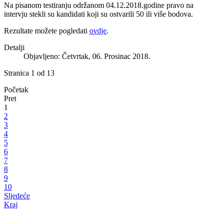
Na pisanom testiranju održanom 04.12.2018.godine pravo na
intervju stekli su kandidati koji su ostvarili 50 ili više bodova.
Rezultate možete pogledati
ovdje
.
Detalji
Objavljeno: Četvrtak, 06. Prosinac 2018.
Stranica 1 od 13
Početak
Pret
1
2
3
4
5
6
7
8
9
10
Sljedeće
Kraj