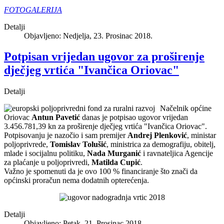
FOTOGALERIJA
Detalji
Objavljeno: Nedjelja, 23. Prosinac 2018.
Potpisan vrijedan ugovor za proširenje
dječjeg vrtića "Ivančica Oriovac"
Detalji
Načelnik općine
Oriovac
Antun Pavetić
danas je potpisao ugovor vrijedan
3.456.781,39 kn za proširenje dječjeg vrtića "Ivančica Oriovac".
Potpisovanju je nazočio i sam premijer
Andrej Plenković
, ministar
poljoprivrede,
Tomislav Tolušić
, ministrica za demografiju, obitelj,
mlade i socijalnu politiku,
Nada Murganić
i ravnateljica Agencije
za plaćanje u poljoprivredi,
Matilda Cupić
.
Važno je spomenuti da je ovo 100 % financiranje što znači da
općinski proračun nema dodatnih opterećenja.
Detalji
Objavljeno: Petak, 21. Prosinac 2018.