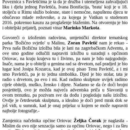
Poveznica s Pavletićima je ta da je družba i utemeljena zahvaljujući
liku i djelu jednog Pavletića, Ivana Bonifacija, 'brata' koji je u 18.
stoljeću u Rimu služio bolesne, stare i nemoćne, napuštenu djecu te
obučavao mlade redovnike, a za kojega je Vatikan u studenom
2016. pokrenuo kauzu za proglašenje blaženim. Na otvorenju je bio
i obiteljski prijatelj, poznati vinar
Marinko Markota
.
Govoreći o izloženim radovima, umjetnički direktor tematskog
parka 'Božićno svjetlo' u Malinu,
Zoran Pavletić
nam je rekao -
Prva naša Božićna izložba bila je lani na zagrebačkom Adventu, a
ove smo godine odlučili napraviti izložbu u suradnji s općinom
Oriovac, na kraju krajeva tu i živimo, pa nam je bilo najzgodnije.
Inače, nama je u obitelji u genima rad sa drvetom, naš pradjed je bio
lugar kod Josipa Kozarca, kad je ovaj pisao Tenu Pavletić, a i mi
smo Pavletići, pa je to jedna simbolika. Djed je bio stolar, tata je
radio s drvetom, pa evo i mi. Kad radimo skulpture uvijek radimo
cijele obitelji, muško, žensko i dijete. Nadamo se da će doći brojni
posjetitelji, ovo je možda najveća adventska priča u Slavoniji u
ovom trenutku, pa pozivam sve da dođu i pogledaju našu izložbu.
Ovdje je četrdesetak skulptura, a idealno je doći pred mrak dok se
još vidi, u sumrak, kad je onaj prijelaz u kojem se može napraviti
najbolje fotografije.-
Zamjenica načelnika općine Oriovac
Željka Čorak
je naglasila -
Mislim da ovo nije senzacija samo za općinu Oriovac, nego i za širu