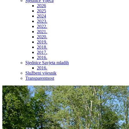
Sjednice Vijeća
2026
2025
2024
2023.
2022.
2021.
2020.
2019.
2018.
2017.
2016.
Sjednice Savjeta mladih
2016.
Službeni vijesnik
Transparentnost