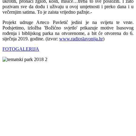
ukrotiti, pronaći zglob, kosti, mišiće…treba to sve posložiti. I zato
pozivam sve da dođu i uživaju u ovoj umjetnosti i preko dana i u
večernjim satima. To je zaista vrijedno pažnje.-
Projekt udruge Arteco Pavletić jedini je na svijetu te vrste.
Podsjetimo, izložba 'Božićno svjetlo' prikazuje motive Isusovog
rođenja i biblijskog parka na otvorenome, a bit će otvorena do 6.
siječnja 2019. godine. (izvor:
www.radioslavonija.hr
)
FOTOGALERIJA