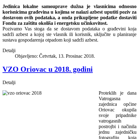
Jedinica lokalne samouprave dužna je vlasnicima odnosno
korisnicima građevina u kojima se nalazi azbest uputiti poziv za
dostavom ovih podataka, a onda prikupljene podatke dostaviti
Fondu za zaštitu okoliša i energetsku učinkovitost.
Pozivamo Vas stoga da se dostavom podataka o građevini koja
sadrži azbest a kojoj ste vlasnik ili korisnik, uključite u planiranje
sustava gospodarenja otpadom koji sadrži azbest.
Detalji
Objavljeno: Četvrtak, 13. Prosinac 2018.
VZO Oriovac u 2018. godini
Detalji
Proteklih je dana
Vatrogasna
zajednica općine
Oriovac okupila
svoje pripadnike
vatrogasnih
postrojbi i načinila
jednu zajedničku
fotografiju koja