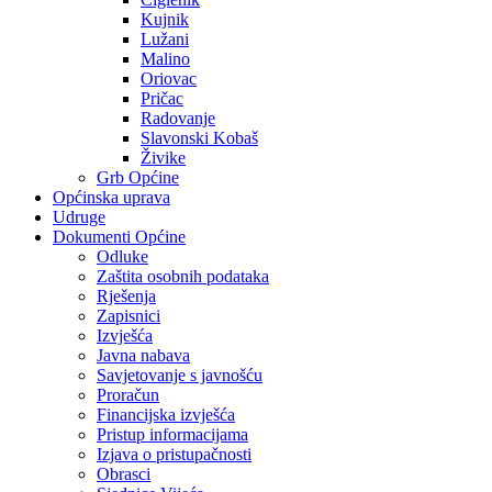
Kujnik
Lužani
Malino
Oriovac
Pričac
Radovanje
Slavonski Kobaš
Živike
Grb Općine
Općinska uprava
Udruge
Dokumenti Općine
Odluke
Zaštita osobnih podataka
Rješenja
Zapisnici
Izvješća
Javna nabava
Savjetovanje s javnošću
Proračun
Financijska izvješća
Pristup informacijama
Izjava o pristupačnosti
Obrasci