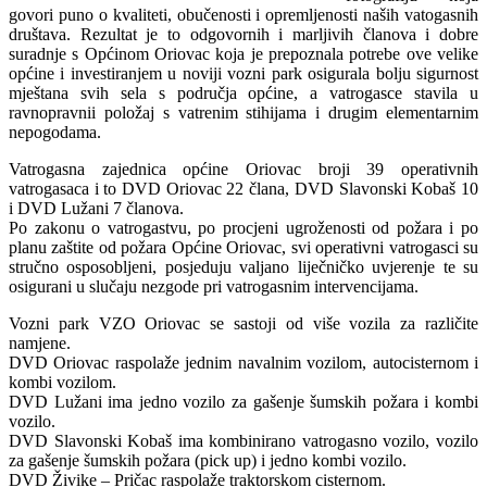
govori puno o kvaliteti, obučenosti i opremljenosti naših vatogasnih
društava. Rezultat je to odgovornih i marljivih članova i dobre
suradnje s Općinom Oriovac koja je prepoznala potrebe ove velike
općine i investiranjem u noviji vozni park osigurala bolju sigurnost
mještana svih sela s područja općine, a vatrogasce stavila u
ravnopravnii položaj s vatrenim stihijama i drugim elementarnim
nepogodama.
Vatrogasna zajednica općine Oriovac broji 39 operativnih
vatrogasaca i to DVD Oriovac 22 člana, DVD Slavonski Kobaš 10
i DVD Lužani 7 članova.
Po zakonu o vatrogastvu, po procjeni ugroženosti od požara i po
planu zaštite od požara Općine Oriovac, svi operativni vatrogasci su
stručno osposobljeni, posjeduju valjano liječničko uvjerenje te su
osigurani u slučaju nezgode pri vatrogasnim intervencijama.
Vozni park VZO Oriovac se sastoji od više vozila za različite
namjene.
DVD Oriovac raspolaže jednim navalnim vozilom, autocisternom i
kombi vozilom.
DVD Lužani ima jedno vozilo za gašenje šumskih požara i kombi
vozilo.
DVD Slavonski Kobaš ima kombinirano vatrogasno vozilo, vozilo
za gašenje šumskih požara (pick up) i jedno kombi vozilo.
DVD Živike – Pričac raspolaže traktorskom cisternom.