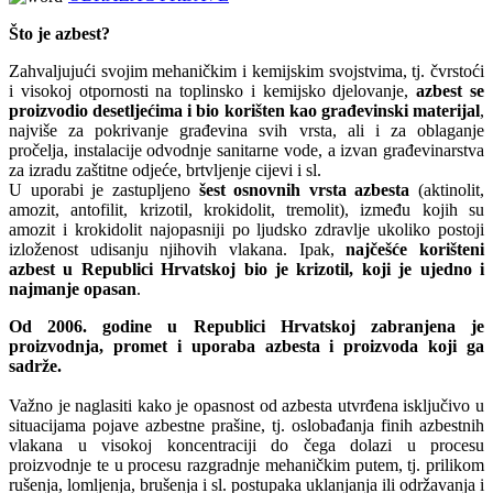
Što je azbest?
Zahvaljujući svojim mehaničkim i kemijskim svojstvima, tj. čvrstoći
i visokoj otpornosti na toplinsko i kemijsko djelovanje,
azbest se
proizvodio desetljećima i bio korišten kao građevinski materijal
,
najviše za pokrivanje građevina svih vrsta, ali i za oblaganje
pročelja, instalacije odvodnje sanitarne vode, a izvan građevinarstva
za izradu zaštitne odjeće, brtvljenje cijevi i sl.
U uporabi je zastupljeno
šest osnovnih vrsta azbesta
(aktinolit,
amozit, antofilit, krizotil, krokidolit, tremolit), između kojih su
amozit i krokidolit najopasniji po ljudsko zdravlje ukoliko postoji
izloženost udisanju njihovih vlakana. Ipak,
najčešće korišteni
azbest u Republici Hrvatskoj bio je krizotil, koji je ujedno i
najmanje opasan
.
Od 2006. godine u Republici Hrvatskoj zabranjena je
proizvodnja, promet i uporaba azbesta i proizvoda koji ga
sadrže.
Važno je naglasiti kako je opasnost od azbesta utvrđena isključivo u
situacijama pojave azbestne prašine, tj. oslobađanja finih azbestnih
vlakana u visokoj koncentraciji do čega dolazi u procesu
proizvodnje te u procesu razgradnje mehaničkim putem, tj. prilikom
rušenja, lomljenja, brušenja i sl. postupaka uklanjanja ili održavanja i