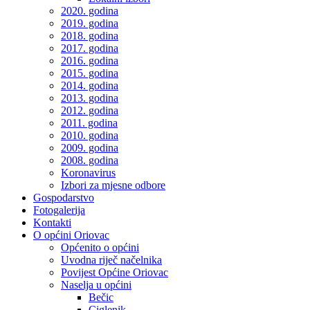
2020. godina
2019. godina
2018. godina
2017. godina
2016. godina
2015. godina
2014. godina
2013. godina
2012. godina
2011. godina
2010. godina
2009. godina
2008. godina
Koronavirus
Izbori za mjesne odbore
Gospodarstvo
Fotogalerija
Kontakti
O općini Oriovac
Općenito o općini
Uvodna riječ načelnika
Povijest Općine Oriovac
Naselja u općini
Bečic
Ciglenik