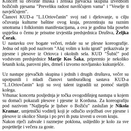
Koncert su otvorile muška i ženska pjevačka skupina izvedbom
božićnih pjesama "Preveliku radost navišćujem vama" i "Veselje ti
navješćujem".
Članovi KUD-a "L.I.Oriovčanin" svoj rad i djelovanje, u cilju
očuvanja kulturne baštine ovog kraja, prezentiraju na raznim
smotrama i folklornim manifestacijama, a ova je godina bila posebn
uspješna o čemu je prisutne izvjestila predsjednica Društva,
Željka
Čorak
.
U nastavku ove bogate večeri, redale su se plesne koreografije.
Jedna od njih pod nazivom "Alaj volim u kolu igrati" prikazivala je
pjesme i plesove iz Oriovca i okolnih sela. KUD "Šubić" pod
vodstvom predsjednice
Marije Kos Šaka
, pripremio je nekoliko
šetanih kola, parovni ples, drmeš i izvorno novljansko kukunješće.
Uz nastupe pjevačkih skupina i jednih i drugih društava, večer su
upotpunili i mladi članovi tamburaškog sastava KUD-a
"L.I.Oriovčanin" koji su svoj talent izgradili uz pomoć starijih
kolega.
Vrhunac koncerta posljednja je točka ovogodišnjeg nastupa u kojem
su domaći pokazali plesove i pjesme iz Korduna. Za koreografiju
pod nazivom "Najljepša je ljubav o Božiću" zaslužan je
Nikola
Kramar
, umjetnički voditelj koji je odlučio uvježbati ove pjesme i
plesove iz okolice Slunja i po prvi ih puta izvesti u ovom kraju.
Nakon riječi zahvale i razmejne poklona, uslijedilo je kolo za sve
posjetitelje i večera za goste.