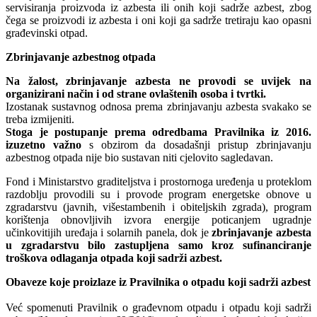
servisiranja proizvoda iz azbesta ili onih koji sadrže azbest, zbog
čega se proizvodi iz azbesta i oni koji ga sadrže tretiraju kao opasni
građevinski otpad.
Zbrinjavanje azbestnog otpada
Na žalost, zbrinjavanje azbesta ne provodi se uvijek na
organizirani način i od strane ovlaštenih osoba i tvrtki.
Izostanak sustavnog odnosa prema zbrinjavanju azbesta svakako se
treba izmijeniti.
Stoga je postupanje prema odredbama Pravilnika iz 2016.
izuzetno važno
s obzirom da dosadašnji pristup zbrinjavanju
azbestnog otpada nije bio sustavan niti cjelovito sagledavan.
Fond i Ministarstvo graditeljstva i prostornoga uređenja u proteklom
razdoblju provodili su i provode program energetske obnove u
zgradarstvu (javnih, višestambenih i obiteljskih zgrada), program
korištenja obnovljivih izvora energije poticanjem ugradnje
učinkovitijih uređaja i solarnih panela, dok je
zbrinjavanje azbesta
u zgradarstvu bilo zastupljena samo kroz sufinanciranje
troškova odlaganja otpada koji sadrži azbest.
Obaveze koje proizlaze iz Pravilnika o otpadu koji sadrži azbest
Već spomenuti Pravilnik o građevnom otpadu i otpadu koji sadrži