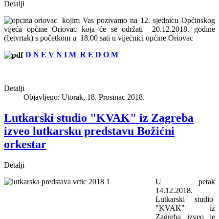
Detalji
kojim Vas pozivamo na 12. sjednicu Općinskog
vijeća općine Oriovac koja će se održati 20.12.2018. godine
(četvrtak) s početkom u 18,00 sati u vijećnici općine Oriovac
D N E V N I M R E D O M
Detalji
Objavljeno: Utorak, 18. Prosinac 2018.
Lutkarski studio "KVAK" iz Zagreba
izveo lutkarsku predstavu Božićni
orkestar
Detalji
U petak
14.12.2018.
Lutkarski studio
"KVAK"
iz
Zagreba izveo je