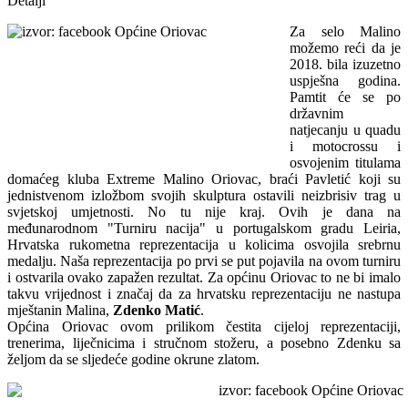
Detalji
Za selo Malino
možemo reći da je
2018. bila izuzetno
uspješna godina.
Pamtit će se po
državnim
natjecanju u quadu
i motocrossu i
osvojenim titulama
domaćeg kluba Extreme Malino Oriovac, braći Pavletić koji su
jednistvenom izložbom svojih skulptura ostavili neizbrisiv trag u
svjetskoj umjetnosti. No tu nije kraj. Ovih je dana na
međunarodnom "Turniru nacija" u portugalskom gradu Leiria,
Hrvatska rukometna reprezentacija u kolicima osvojila srebrnu
medalju. Naša reprezentacija po prvi se put pojavila na ovom turniru
i ostvarila ovako zapažen rezultat. Za općinu Oriovac to ne bi imalo
takvu vrijednost i značaj da za hrvatsku reprezentaciju ne nastupa
mještanin Malina,
Zdenko Matić
.
Općina Oriovac ovom prilikom čestita cijeloj reprezentaciji,
trenerima, liječnicima i stručnom stožeru, a posebno Zdenku sa
željom da se sljedeće godine okrune zlatom.