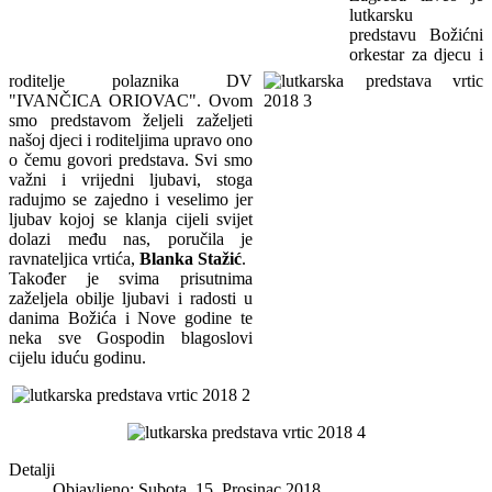
lutkarsku
predstavu Božićni
orkestar za djecu i
roditelje polaznika DV
"IVANČICA ORIOVAC". Ovom
smo predstavom željeli zaželjeti
našoj djeci i roditeljima upravo ono
o čemu govori predstava. Svi smo
važni i vrijedni ljubavi, stoga
radujmo se zajedno i veselimo jer
ljubav kojoj se klanja cijeli svijet
dolazi među nas, poručila je
ravnateljica vrtića,
Blanka Stažić
.
Također je svima prisutnima
zaželjela obilje ljubavi i radosti u
danima Božića i Nove godine te
neka sve Gospodin blagoslovi
cijelu iduću godinu.
Detalji
Objavljeno: Subota, 15. Prosinac 2018.