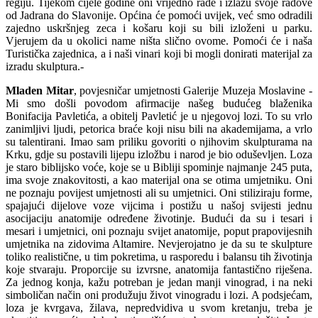
regiju. Tijekom cijele godine oni vrijedno rade i izlažu svoje radove
od Jadrana do Slavonije. Općina će pomoći uvijek, već smo odradili
zajedno uskršnjeg zeca i košaru koji su bili izloženi u parku.
Vjerujem da u okolici name ništa slično ovome. Pomoći će i naša
Turistička zajednica, a i naši vinari koji bi mogli donirati materijal za
izradu skulptura.-
Mladen Mitar
, povjesničar umjetnosti Galerije Muzeja Moslavine -
Mi smo došli povodom afirmacije našeg budućeg blaženika
Bonifacija Pavletića, a obitelj Pavletić je u njegovoj lozi. To su vrlo
zanimljivi ljudi, petorica braće koji nisu bili na akademijama, a vrlo
su talentirani. Imao sam priliku govoriti o njihovim skulpturama na
Krku, gdje su postavili lijepu izložbu i narod je bio oduševljen. Loza
je staro biblijsko voće, koje se u Bibliji spominje najmanje 245 puta,
ima svoje znakovitosti, a kao materijal ona se otima umjetniku. Oni
ne poznaju povijest umjetnosti ali su umjetnici. Oni stiliziraju forme,
spajajući dijelove voze vijcima i postižu u našoj svijesti jednu
asocijaciju anatomije određene životinje. Budući da su i tesari i
mesari i umjetnici, oni poznaju svijet anatomije, poput prapovijesnih
umjetnika na zidovima Altamire. Nevjerojatno je da su te skulpture
toliko realistične, u tim pokretima, u rasporedu i balansu tih životinja
koje stvaraju. Proporcije su izvrsne, anatomija fantastično riješena.
Za jednog konja, kažu potreban je jedan manji vinograd, i na neki
simboličan način oni produžuju život vinogradu i lozi. A podsjećam,
loza je kvrgava, žilava, nepredvidiva u svom kretanju, treba je