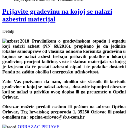
Prijavite građevinu na kojoj se nalazi
azbestni materijal
Detalji
Pravilnikom o građevinskom otpadu i otpadu
koji sadrži azbest (NN 69/2016), propisano je da jedinice
lokalne samouprave od vlasnika odnosno korisnika građevina u
kojima se nalazi azbest trebaju pribaviti podatke o lokaciji
građevine, procjeni količine, vrste i statusu materijala za kojeg
je izvjesno da će postati azbestni otpad i te podatke dostaviti
Fondu za zaštitu okoliša i energetsku učinkovitost.
Zato Vas pozivamo da nam, ukoliko ste vlasnik ili korisnik
građevine u kojoj se nalazi azbest, dostavite ispunjeni obrazac
koji se nalazi u privitku ovog dopisa ili ga preuzmete u Općini
Oriovac.
Obrazac možete predati osobno ili poštom na adresu Općina
Oriovac, Trg hrvatskog preporoda 1, 35250 Oriovac ili poslati
e-mailom na :
opcina-oriovac@sb.t-com.hr
OBRAZAC PRIJAVE