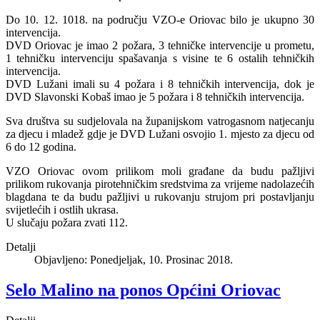
Do 10. 12. 1018. na području VZO-e Oriovac bilo je ukupno 30
intervencija.
DVD Oriovac je imao 2 požara, 3 tehničke intervencije u prometu,
1 tehničku intervenciju spašavanja s visine te 6 ostalih tehničkih
intervencija.
DVD Lužani imali su 4 požara i 8 tehničkih intervencija, dok je
DVD Slavonski Kobaš imao je 5 požara i 8 tehničkih intervencija.
Sva društva su sudjelovala na županijskom vatrogasnom natjecanju
za djecu i mladež gdje je DVD Lužani osvojio 1. mjesto za djecu od
6 do 12 godina.
VZO Oriovac ovom prilikom moli građane da budu pažljivi
prilikom rukovanja pirotehničkim sredstvima za vrijeme nadolazećih
blagdana te da budu pažljivi u rukovanju strujom pri postavljanju
svijetlećih i ostlih ukrasa.
U slučaju požara zvati 112.
Detalji
Objavljeno: Ponedjeljak, 10. Prosinac 2018.
Selo Malino na ponos Općini Oriovac