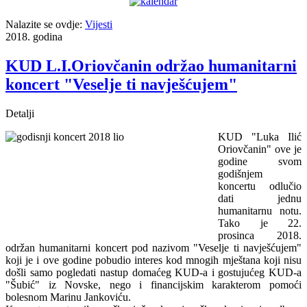
Nalazite se ovdje:
Vijesti
2018. godina
KUD L.I.Oriovčanin održao humanitarni
koncert "Veselje ti navješćujem"
Detalji
KUD "Luka Ilić
Oriovčanin" ove je
godine svom
godišnjem
koncertu odlučio
dati jednu
humanitarnu notu.
Tako je 22.
prosinca 2018.
održan humanitarni koncert pod nazivom "Veselje ti navješćujem"
koji je i ove godine pobudio interes kod mnogih mještana koji nisu
došli samo pogledati nastup domaćeg KUD-a i gostujućeg KUD-a
"Šubić" iz Novske, nego i financijskim karakterom pomoći
bolesnom Marinu Jankoviću.