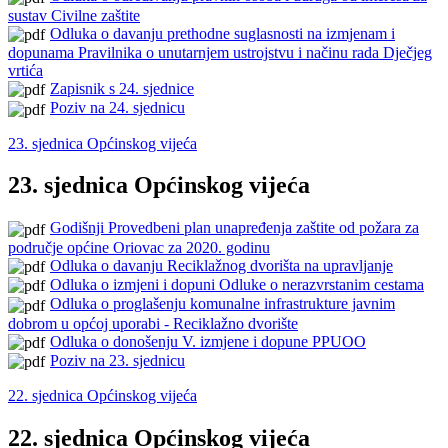
sustav Civilne zaštite
Odluka o davanju prethodne suglasnosti na izmjenam i
dopunama Pravilnika o unutarnjem ustrojstvu i načinu rada Dječjeg
vrtića
Zapisnik s 24. sjednice
Poziv na 24. sjednicu
23. sjednica Općinskog vijeća
23. sjednica Općinskog vijeća
Godišnji Provedbeni plan unapređenja zaštite od požara za
područje općine Oriovac za 2020. godinu
Odluka o davanju Reciklažnog dvorišta na upravljanje
Odluka o izmjeni i dopuni Odluke o nerazvrstanim cestama
Odluka o proglašenju komunalne infrastrukture javnim
dobrom u općoj uporabi - Reciklažno dvorište
Odluka o donošenju V. izmjene i dopune PPUOO
Poziv na 23. sjednicu
22. sjednica Općinskog vijeća
22. sjednica Općinskog vijeća