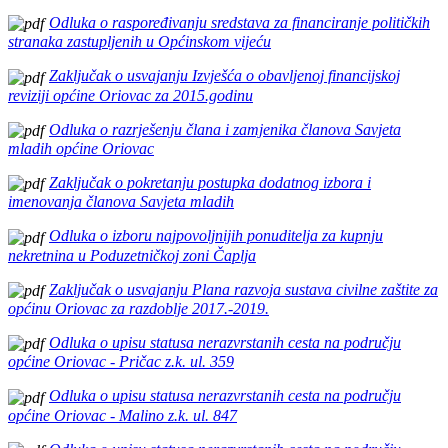
Odluka o raspoređivanju sredstava za financiranje političkih
stranaka zastupljenih u Općinskom vijeću
Zaključak o usvajanju Izvješća o obavljenoj financijskoj
reviziji općine Oriovac za 2015.godinu
Odluka o razrješenju člana i zamjenika članova Savjeta
mladih općine Oriovac
Zaključak o pokretanju postupka dodatnog izbora i
imenovanja članova Savjeta mladih
Odluka o izboru najpovoljnijih ponuditelja za kupnju
nekretnina u Poduzetničkoj zoni Čaplja
Zaključak o usvajanju Plana razvoja sustava civilne zaštite za
općinu Oriovac za razdoblje 2017.-2019.
Odluka o upisu statusa nerazvrstanih cesta na području
općine Oriovac - Pričac z.k. ul. 359
Odluka o upisu statusa nerazvrstanih cesta na području
općine Oriovac - Malino z.k. ul. 847