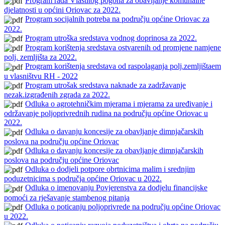
Program rada Vlastitog pogona za obavljanje komunalne
djelatnosti u općini Oriovac za 2022.
Program socijalnih potreba na području općine Oriovac za
2022.
Program utroška sredstava vodnog doprinosa za 2022.
Program korištenja sredstava ostvarenih od promjene namjene
polj. zemljišta za 2022.
Program korištenja sredstava od raspolaganja polj.zemljištaem
u vlasništvu RH - 2022
Program utrošak sredstava naknade za zadržavanje
nezak.izgrađenih zgrada za 2022.
Odluka o agrotehničkim mjerama i mjerama za uređivanje i
održavanje poljoprivrednih rudina na području općine Oriovac u
2022.
Odluka o davanju koncesije za obavljanje dimnjačarskih
poslova na području općine Oriovac
Odluka o davanju koncesije za obavljanje dimnjačarskih
poslova na području općine Oriovac
Odluka o dodjeli potpore obrtnicima malim i srednjim
poduzetnicima s područja općine Oriovac u 2022.
Odluka o imenovanju Povjerenstva za dodjelu financijske
pomoći za rješavanje stambenog pitanja
Odluka o poticanju poljoprivrede na području općine Oriovac
u 2022.