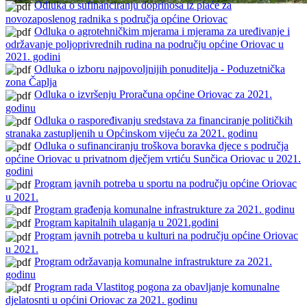
Odluka o sufinanciranju doprinosa iz plaće za
novozaposlenog radnika s područja općine Oriovac
Odluka o agrotehničkim mjerama i mjerama za uređivanje i
održavanje poljoprivrednih rudina na području općine Oriovac u
2021. godini
Odluka o izboru najpovoljnijih ponuditelja - Poduzetnička
zona Čaplja
Odluka o izvršenju Proračuna općine Oriovac za 2021.
godinu
Odluka o raspoređivanju sredstava za financiranje političkih
stranaka zastupljenih u Općinskom vijeću za 2021. godinu
Odluka o sufinanciranju troškova boravka djece s područja
općine Oriovac u privatnom dječjem vrtiću Sunčica Oriovac u 2021.
godini
Program javnih potreba u sportu na području općine Oriovac
u 2021.
Program građenja komunalne infrastrukture za 2021. godinu
Program kapitalnih ulaganja u 2021.godini
Program javnih potreba u kulturi na području općine Oriovac
u 2021.
Program održavanja komunalne infrastrukture za 2021.
godinu
Program rada Vlastitog pogona za obavljanje komunalne
djelatosnti u općini Oriovac za 2021. godinu