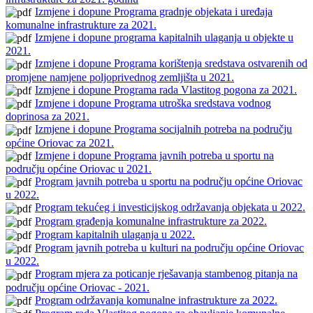
Izmjene i dopune Programa gradnje objekata i uređaja
komunalne infrastrukture za 2021.
Izmjene i dopune programa kapitalnih ulaganja u objekte u
2021.
Izmjene i dopune Programa korištenja sredstava ostvarenih od
promjene namjene poljoprivednog zemljišta u 2021.
Izmjene i dopune Programa rada Vlastitog pogona za 2021.
Izmjene i dopune Programa utroška sredstava vodnog
doprinosa za 2021.
Izmjene i dopune Programa socijalnih potreba na području
općine Oriovac za 2021.
Izmjene i dopune Programa javnih potreba u sportu na
području općine Oriovac u 2021.
Program javnih potreba u sportu na području općine Oriovac
u 2022.
Program tekućeg i investicijskog održavanja objekata u 2022.
Program građenja komunalne infrastrukture za 2022.
Program kapitalnih ulaganja u 2022.
Program javnih potreba u kulturi na području općine Oriovac
u 2022.
Program mjera za poticanje rješavanja stambenog pitanja na
području općine Oriovac - 2021.
Program održavanja komunalne infrastrukture za 2022.