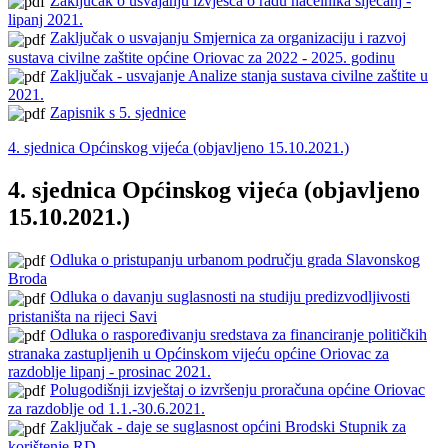
Zaključak o usvajanju izvješća o radu načelnika siječanj -
lipanj 2021.
Zaključak o usvajanju Smjernica za organizaciju i razvoj
sustava civilne zaštite općine Oriovac za 2022 - 2025. godinu
Zaključak - usvajanje Analize stanja sustava civilne zaštite u
2021.
Zapisnik s 5. sjednice
4. sjednica Općinskog vijeća (objavljeno 15.10.2021.)
4. sjednica Općinskog vijeća (objavljeno
15.10.2021.)
Odluka o pristupanju urbanom području grada Slavonskog
Broda
Odluka o davanju suglasnosti na studiju predizvodljivosti
pristaništa na rijeci Savi
Odluka o raspoređivanju sredstava za financiranje političkih
stranaka zastupljenih u Općinskom vijeću općine Oriovac za
razdoblje lipanj - prosinac 2021.
Polugodišnji izvještaj o izvršenju proračuna općine Oriovac
za razdoblje od 1.1.-30.6.2021.
Zaključak - daje se suglasnost općini Brodski Stupnik za
korištenje RD