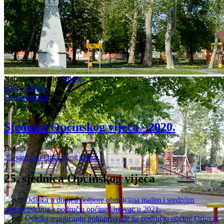
Nalazite se ovdje:
Vijesti
2022. godina
Gospodarstvo
Nekategorizirano
Sjednice Općinskog vijeća - 2020.
Detalji
25. sjednica Općinskog vijeća
25. sjednica Općinskog vijeća
Odluka o dodjeli potpore obrtnicima malim i srednjim
poduzetnicima s područja općine Oriovac u 2021.
Odluka o poticanju poljoprivrede na području općine Oriovac