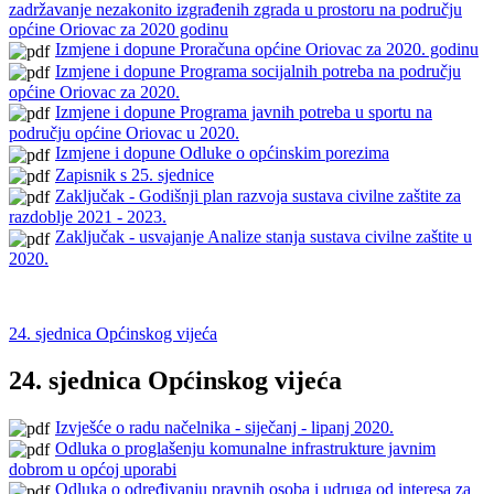
zadržavanje nezakonito izgrađenih zgrada u prostoru na području
općine Oriovac za 2020 godinu
Izmjene i dopune Proračuna općine Oriovac za 2020. godinu
Izmjene i dopune Programa socijalnih potreba na području
općine Oriovac za 2020.
Izmjene i dopune Programa javnih potreba u sportu na
području općine Oriovac u 2020.
Izmjene i dopune Odluke o općinskim porezima
Zapisnik s 25. sjednice
Zaključak - Godišnji plan razvoja sustava civilne zaštite za
razdoblje 2021 - 2023.
Zaključak - usvajanje Analize stanja sustava civilne zaštite u
2020.
24. sjednica Općinskog vijeća
24. sjednica Općinskog vijeća
Izvješće o radu načelnika - siječanj - lipanj 2020.
Odluka o proglašenju komunalne infrastrukture javnim
dobrom u općoj uporabi
Odluka o određivanju pravnih osoba i udruga od interesa za