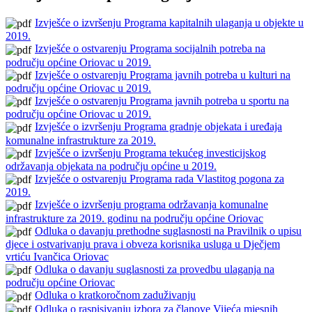
Izvješće o izvršenju Programa kapitalnih ulaganja u objekte u
2019.
Izvješće o ostvarenju Programa socijalnih potreba na
području općine Oriovac u 2019.
Izvješće o ostvarenju Programa javnih potreba u kulturi na
području općine Oriovac u 2019.
Izvješće o ostvarenju Programa javnih potreba u sportu na
području općine Oriovac u 2019.
Izvješće o izvršenju Programa gradnje objekata i uređaja
komunalne infrastrukture za 2019.
Izvješće o izvršenju Programa tekućeg investicijskog
održavanja objekata na području općine u 2019.
Izvješće o ostvarenju Programa rada Vlastitog pogona za
2019.
Izvješće o izvršenju programa održavanja komunalne
infrastrukture za 2019. godinu na području općine Oriovac
Odluka o davanju prethodne suglasnosti na Pravilnik o upisu
djece i ostvarivanju prava i obveza korisnika usluga u Dječjem
vrtiću Ivančica Oriovac
Odluka o davanju suglasnosti za provedbu ulaganja na
području općine Oriovac
Odluka o kratkoročnom zaduživanju
Odluka o raspisivanju izbora za članove Vijeća mjesnih