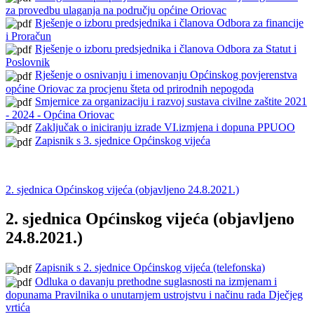
za provedbu ulaganja na području općine Oriovac
Rješenje o izboru predsjednika i članova Odbora za financije
i Proračun
Rješenje o izboru predsjednika i članova Odbora za Statut i
Poslovnik
Rješenje o osnivanju i imenovanju Općinskog povjerenstva
općine Oriovac za procjenu šteta od prirodnih nepogoda
Smjernice za organizaciju i razvoj sustava civilne zaštite 2021
- 2024 - Općina Oriovac
Zaključak o iniciranju izrade VI.izmjena i dopuna PPUOO
Zapisnik s 3. sjednice Općinskog vijeća
2. sjednica Općinskog vijeća (objavljeno 24.8.2021.)
2. sjednica Općinskog vijeća (objavljeno
24.8.2021.)
Zapisnik s 2. sjednice Općinskog vijeća (telefonska)
Odluka o davanju prethodne suglasnosti na izmjenam i
dopunama Pravilnika o unutarnjem ustrojstvu i načinu rada Dječjeg
vrtića