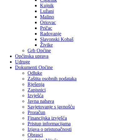
Kujnik
Lužani
Malino
Oriovac
Pričac
Radovanje
Slavonski Kobaš
Živike
Grb Općine
Općinska uprava
Udruge
Dokumenti Općine
Odluke
Zaštita osobnih podataka
Rješenja
Zapisnici
Izvješća
Javna nabava
Savjetovanje s javnošću
Proračun
Financijska izvješća
Pristup informacijama
Izjava o pristupačnosti
Obrasci