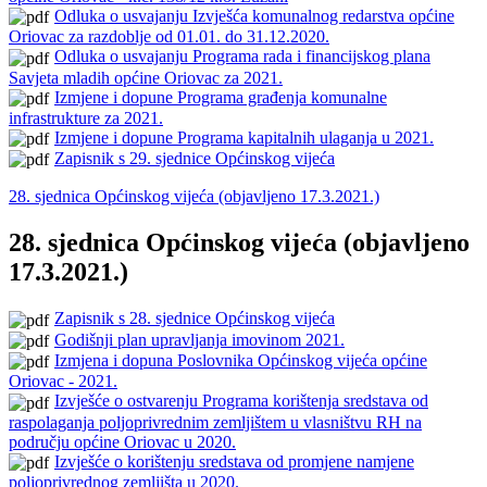
Odluka o usvajanju Izvješća komunalnog redarstva općine
Oriovac za razdoblje od 01.01. do 31.12.2020.
Odluka o usvajanju Programa rada i financijskog plana
Savjeta mladih općine Oriovac za 2021.
Izmjene i dopune Programa građenja komunalne
infrastrukture za 2021.
Izmjene i dopune Programa kapitalnih ulaganja u 2021.
Zapisnik s 29. sjednice Općinskog vijeća
28. sjednica Općinskog vijeća (objavljeno 17.3.2021.)
28. sjednica Općinskog vijeća (objavljeno
17.3.2021.)
Zapisnik s 28. sjednice Općinskog vijeća
Godišnji plan upravljanja imovinom 2021.
Izmjena i dopuna Poslovnika Općinskog vijeća općine
Oriovac - 2021.
Izvješće o ostvarenju Programa korištenja sredstava od
raspolaganja poljoprivrednim zemljištem u vlasništvu RH na
području općine Oriovac u 2020.
Izvješće o korištenju sredstava od promjene namjene
poljoprivrednog zemljišta u 2020.