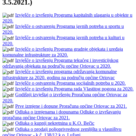
3.5.2021.)
Izvješće o izvršenju Programa kapitalnih ulaganja u objekte u
2020.
Izvješće o ostvarenju Programa javnih potreba u sportu u
2020.
Izvješće o ostvarenju Programa javnih potreba u kulturi u
2020.
Izvješće o izvršenju Programa gradnje objekata i uređaja
komunalne infrastrukture za 2020.
Izvješće o izvršenju Programa tekućeg i investicijskog
održavanja objekata na području općine Oriovac u 2020.
Izvješće o izvršenju programa održavanja komunalne
infrastrukture za 2020. godinu na području općine Oriovac
Izvješće o ostvarenju Programa socijalnih potreba u 2020.
Izvješće o izvršenju Programa rada Vlastitog pogona za 2020.
Godišnji izvještaj o izvršenju Proračuna općine Oriovac za
2020.
Prve izmjene i dopune Proračuna općine Oriovac za 2021.
Odluka o izmjenama i dopunama Odluke o izvršavanju
proračuna općine Oriovac za 2021.
Odluka o kupnji nekretnina u K.O. Bečic
Odluka o prodaji poljoprivrednog zemljišta u vlasništvu
općine Oriovac - k.č. 138/12 k.o. Lužani