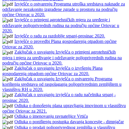
Izvješće o ostvarenju Programa utroška sredstava naknade za
održavanje nezakonito izgrađene zgrade u prostoru na području
općine Oriovac u 2020.
Izvješće o primjeni agrotehničkih mjera za uređenje i
održavanje poljoprivrednih rudina na području općine Oriovac u
2020.
Izvješće o radu za razdoblje srpanj-prosinac 2020.
Izvješće o provedbi Plana gospodarenja otpadom općine
Oriovac za 2020.
Zaključak o usvajanju Izvješća o primjeni agrotehničkih
mjera i mjera za uređivanje i održavanje poljoprivrednih rudina na
području općine Oriovac u 2020.
Zaključak o usvajanju Izvješća o izvršenju Plana
gospodarenja otpadom općine Oriovac za 2020.
Zaključak o usvajanju Izvješća o ostvarenju Programa
korištenja sredstava od raspolaganja poljoprivrednim zemljištem u
vlasništvu RH u 2020.
Zaključak o usvajanju izvješća o radu načelnika srpanj -
prosinac 2020.
Odluka o donošenju plana upravljanja imovinom u vlasništvu
općine Oriovac za 2021.
Odluka o imenovanju ravnateljice Vrtića
Odluka o poništenju postupka davanja koncesije - dimnjačar
Odluka o prodaji poljoprivrednog zemljišta u vlasništvu