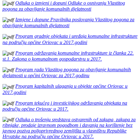
Odluka o izmjeni i dopuni Odluke o osnivanju Vlastitog
pogona za obavljanje komunalnih djelatnosti
Izmjene i dopune Pravilnika poslovanja Vlastitog pogona za
obavljanje komunalnih djelatnosti
Program gradnje objekata i uređaja komunalne infrastrukture
na području općine Oriovac u 2017.godini
Program održavanja komunalne infrastrukture iz članka 22.
st.1. Zakona o komunalnom gospodarstvu u 2017.
Program rada Vlastitog pogona za obavljanje komunalnih
djelatnosti u općini Oriovac za 2017.godinu
Program kapitalnih ulaganja u objekte općine Oriovac u
2017.godini
Program tekućeg i investicijskog održavanja objekata na
području općine Oriovac u 2017.
Odluka o trošenju sredstava ostvarenih od zakupa, zakupa za
ribnjake, prodaje izravnom pogodbom i davanja na korištenje bez
javnog poziva poljoprivrednog zemljišta u vlasništvu Republike
Hrvatske na području općine Oriovac u 2017.