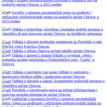
ribnjake i prodaje poljoprivrednog zemljišta u vlasništvu RH na
području općine Oriovac u 2015.godini
Izvješće o primjeni agrotehničkih mjera za uređenje i
održavanje poljoprivrednih rudina na području općine Oriovac u
2015.godini
Odluka o kriterijima, mjerilima i postupku dodjele prostora u
vlasništvu ili pod upravom općine Oriovac na korištenje udrugama
Odluka o davanju prethodne suglasnosti na Pravilnik o radu
Dječjeg vrtića Ivančica Oriovac
Odluka o izboru članova savjeta mladih općine Oriovac
Odluka o izmjeni i dopuni Odluke o uvjetima, cijeni i
postupku prodaje nekretnina u Poduzetničkoj zoni „Čaplja“ u
Oriovcu
Odluka o stavljanju van snage Odluke o osnivanju i
imenovanju Stožera zaštite i spašavanja općine Oriovac
Odluka o davanju u zakup i kupoprodaji poslovnih prostora u
vlasništvu općine Oriovac
Pravilnik o ostvarivanju prava na pristup informacijama i
ponovnu uporabu informacija općine Oriovac
Zaključak o usvajanju Izvješća o primjeni agrotehničkih
mjera i mjera za uređivanje i održavanje poljoprivrednih rudina na