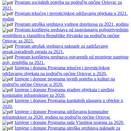
Program socijalnih potreba na području općine Oriovac za
2021.
Program tekućeg i investicijskog održavanja objekata u 2021.
godini
Program utroška sredstava vodnog doprinosa za 2021. godinu
Program korištenja sredstava od raspolaganja poljoprivrednim
zemljištem u vlasništvu Republike Hrvatske na području općine
Oriovac za 2021.
Program utrošak sredstava naknade za zadržavanje
nezak.izgrađenih zgrada za 2021.
Program korištenja sredstava ostvarenih od promjene namjene
polj. zemljišta za 2021.
Izmjena i dopuna Programa tekućeg i investicijskog
održavanja objekata na području općine Oriovac u 2020.
Izmjene i dopune programa javnih potreba u kulturi na
području općine Oriovac u 2020.
Izmjene i dopune Programa gradnje objekata i uređaja
komunalne infrastrukture za 2020.
Izmjene i dopune Programa kapitalnih ulaganja u objekte u
2020.
Izmjene i dopune Programa održavanja komunalne
infrastrukture za 2020. godinu na području općine Oriovac
Izmjene i dopune Programa rada Vlastitog pogona za 2020.
Izmjene i dopune Programa utroška sredstava naknade za