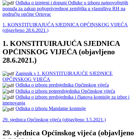
Odluka o izmjeni i dopuni Odluke o izboru najpovoljnijih
ponuda za zakup poljoprivrednog zemljišta u vlasništvu RH na
području općine Oriovac
1. KONSTITUIRAJUĆA SJEDNICA OPĆINSKOG VIJEĆA
(objavljeno 28.6.2021.)
1. KONSTITUIRAJUĆA SJEDNICA
OPĆINSKOG VIJEĆA (objavljeno
28.6.2021.)
Zapisnik s 1. KONSTITUIRAJUĆE SJEDNICE
OPĆINSKOG VIJEĆA
Odluka o izboru predsjednika Općinskog vijeća
Odluka o izboru potpredsjednika Općinskog vijeća
Odluka o izboru predsjednika i članova komisije za izbor i
imenovanja
Odluka o izboru Mandatne komisije
29. sjednica Općinskog vijeća (objavljeno 3.5.2021.)
29. sjednica Općinskog vijeća (objavljeno