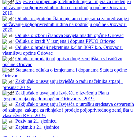
Izvješće o primjeni agrotehničkih mjera i mjera za uređenje i
održavanje poljoprivrednih rudina na području općine Oriovac u
2019.
Odluka o agrotehničkim mjerama i mjerama za uređivanje i
održavanje poljoprivrednih rudina na području općine Oriovac u
2020.
Odluka o izboru članova Savjeta mladih općine Oriovac
Odluka o izradi V izmjena i dopuna PPUO Oriovac
Odluka o prodaji nekretnina k.č.br. 3097 k.o. Oriovac u
vlasništvu općine Oriovac
Odluka o prodaji poljoprivrednog zemljišta u vlasništvu
općine Oriovac
Statutarna odluka o izmjenama i dopunama Statuta općine
Oriovac
Zaključak o usvajanju izvješća o radu načelnika srpanj -
prosinac 2019.
Zaključak o usvajanju Izvješća o izvršenju Plana
gospodarenja otpadom općine Oriovac za 2019.
Zaključak o usvajanju Izvješća o utrošku sredstava ostvarenih
od zakupa, zakupa za ribnjake i prodaje poljoprivrednog zemljišta u
vlasništvu RH u 2019.
Poziv na 21. sjednicu
Zapisnik s 21. sjednice