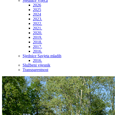
Sjednice Vijeća
2026
2025
2024
2023.
2022.
2021.
2020.
2019.
2018.
2017.
2016.
Sjednice Savjeta mladih
2016.
Službeni vijesnik
Transparentnost