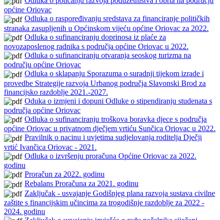
Odluka o poticanju razvoja poduzetništva i obrta na području
općine Oriovac
Odluka o raspoređivanju sredstava za financiranje političkih
stranaka zasupljenih u Općinskom vijeću općine Oriovac za 2022.
Odluka o sufinanciranju doprinosa iz plaće za
novozaposlenog radnika s područja općine Oriovac u 2022.
Odluka o sufinanciranju otvaranja seoskog turizma na
području općine Oriovac
Odluka o sklapanju Sporazuma o suradnji tijekom izrade i
provedbe Strategije razvoja Urbanog područja Slavonski Brod za
financijsko razdoblje 2021.-2027.
Oduka o izmjeni i dopuni Odluke o stipendiranju studenata s
područja općine Oriovac
Odluka o sufinanciranju troškova boravka djece s područja
općine Oriovac u privatnom dječjem vrtiću Sunčica Oriovac u 2022.
Pravilnik o nacinu i uvjetima sudjelovanja roditelja Dječji
vrtić Ivančica Oriovac - 2021.
Odluka o izvršenju proračuna Općine Oriovac za 2022.
godinu
Proračun za 2022. godinu
Rebalans Proračuna za 2021. godinu
Zaključak - usvajanje Godišnjeg plana razvoja sustava civilne
zaštite s financijskim učincima za trogodišnje razdoblje za 2022 -
2024. godinu