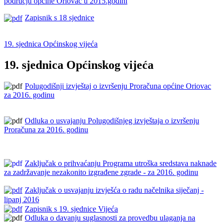
području općine Oriovac u 2015.godini
Zapisnik s 18 sjednice
19. sjednica Općinskog vijeća
19. sjednica Općinskog vijeća
Polugodišnji izvještaj o izvršenju Proračuna općine Oriovac
za 2016. godinu
Odluka o usvajanju Polugodišnjeg izvještaja o izvršenju
Proračuna za 2016. godinu
Zaključak o prihvaćanju Programa utroška sredstava naknade
za zadržavanje nezakonito izgrađene zgrade - za 2016. godinu
Zaključak o usvajanju izvješća o radu načelnika siječanj -
lipanj 2016
Zapisnik s 19. sjednice Vijeća
Odluka o davanju suglasnosti za provedbu ulaganja na