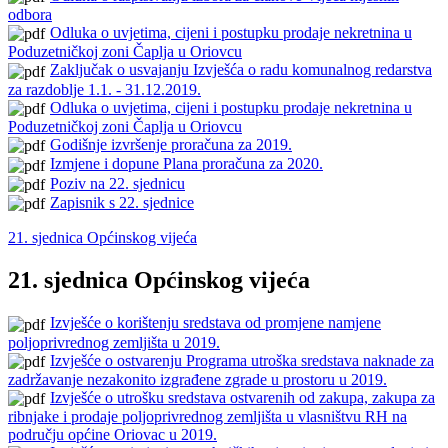
odbora
Odluka o uvjetima, cijeni i postupku prodaje nekretnina u
Poduzetničkoj zoni Čaplja u Oriovcu
Zaključak o usvajanju Izvješća o radu komunalnog redarstva
za razdoblje 1.1. - 31.12.2019.
Odluka o uvjetima, cijeni i postupku prodaje nekretnina u
Poduzetničkoj zoni Čaplja u Oriovcu
Godišnje izvršenje proračuna za 2019.
Izmjene i dopune Plana proračuna za 2020.
Poziv na 22. sjednicu
Zapisnik s 22. sjednice
21. sjednica Općinskog vijeća
21. sjednica Općinskog vijeća
Izvješće o korištenju sredstava od promjene namjene
poljoprivrednog zemljišta u 2019.
Izvješće o ostvarenju Programa utroška sredstava naknade za
zadržavanje nezakonito izgrađene zgrade u prostoru u 2019.
Izvješće o utrošku sredstava ostvarenih od zakupa, zakupa za
ribnjake i prodaje poljoprivrednog zemljišta u vlasništvu RH na
području općine Oriovac u 2019.