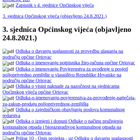
Zapisnik s 4. sjednice Općinskog vijeća
3. sjednica Općinskog vijeća (objavljeno 24.8.2021.)
3. sjednica Općinskog vijeća (objavljeno
24.8.2021.)
Odluka o davanju suglasnosti za provedbu ulaganja na
području općine Oriovac
Odluka o imenovanju potpisnika žiro-računa općine Oriovac
Odluka o imenovanju Povjerenstva za uvođenje u posjed
poljoprivredno zemljište u vlasništvu Republike Hrvatske na
području općine Oriovac
Odluka o visini naknade za nazočnost na sjednicama
Općinskog vijeća općine Oriovac
Odluka-o-imenovanju-povjerenstva-za-provođenje-natječaja-
za-zakup-prodaju poljoprivrednog-zemljišta
Odluka o zajedničkom obavljanju poslova komunalnog
redarstva
Odluka o izmjeni i dopuni Odluke o načinu pražnjenja
komunalnog otpada i biorazgradivog komunalnog otpada na
području općine Oriovac
Prilog 10 - Opis projekta - uz Odluku o davanju suglasnosti