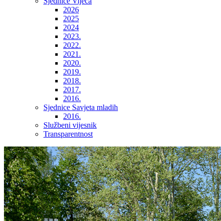
Sjednice Vijeća
2026
2025
2024
2023.
2022.
2021.
2020.
2019.
2018.
2017.
2016.
Sjednice Savjeta mladih
2016.
Službeni vijesnik
Transparentnost