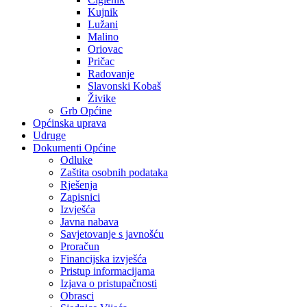
Kujnik
Lužani
Malino
Oriovac
Pričac
Radovanje
Slavonski Kobaš
Živike
Grb Općine
Općinska uprava
Udruge
Dokumenti Općine
Odluke
Zaštita osobnih podataka
Rješenja
Zapisnici
Izvješća
Javna nabava
Savjetovanje s javnošću
Proračun
Financijska izvješća
Pristup informacijama
Izjava o pristupačnosti
Obrasci