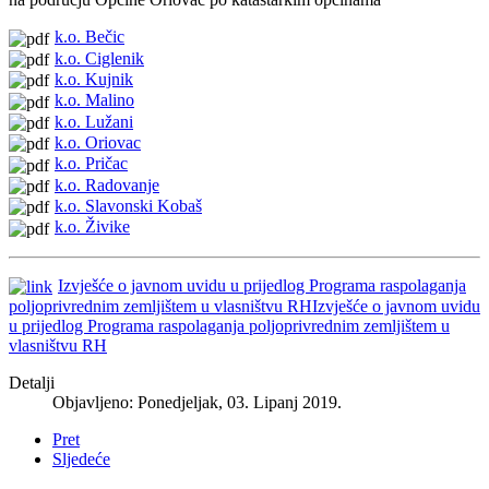
k.o. Bečic
k.o. Ciglenik
k.o. Kujnik
k.o. Malino
k.o. Lužani
k.o. Oriovac
k.o. Pričac
k.o. Radovanje
k.o. Slavonski Kobaš
k.o. Živike
Izvješće o javnom uvidu u prijedlog Programa raspolaganja
poljoprivrednim zemljištem u vlasništvu RHIzvješće o javnom uvidu
u prijedlog Programa raspolaganja poljoprivrednim zemljištem u
vlasništvu RH
Detalji
Objavljeno: Ponedjeljak, 03. Lipanj 2019.
Pret
Sljedeće