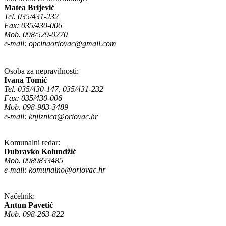
Matea Brljević
Tel. 035/431-232
Fax: 035/430-006
Mob. 098/529-0270
e-mail:
opcinaoriovac@gmail.com
Osoba za nepravilnosti:
Ivana Tomić
Tel. 035/430-147, 035/431-232
Fax: 035/430-006
Mob. 098-983-3489
e-mail:
knjiznica@oriovac.hr
Komunalni redar:
Dubravko Kolundžić
Mob. 0989833485
e-mail:
komunalno@oriovac.hr
Načelnik:
Antun Pavetić
Mob. 098-263-822