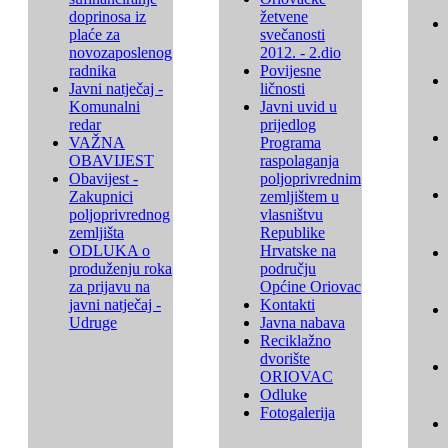
doprinosa iz
žetvene
plaće za
svečanosti
novozaposlenog
2012. - 2.dio
radnika
Povijesne
Javni natječaj -
ličnosti
Komunalni
Javni uvid u
redar
prijedlog
VAŽNA
Programa
OBAVIJEST
raspolaganja
Obavijest -
poljoprivrednim
Zakupnici
zemljištem u
poljoprivrednog
vlasništvu
zemljišta
Republike
ODLUKA o
Hrvatske na
produženju roka
području
za prijavu na
Općine Oriovac
javni natječaj -
Kontakti
Udruge
Javna nabava
Reciklažno
dvorište
ORIOVAC
Odluke
Fotogalerija