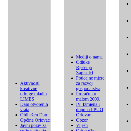
Mediji o nama
Odluke
Rješenja
Zapisnici
Poticajne mjere
Aktivnosti
za razvoj
kreativne
gospodarstva
udruge mladih
Proračun u
LIMES
malom 2009.
Dani otvorenih
IV. Izmjena i
vrata
dopuna PPUO
Obilježen Dan
Oriovac
Općine Oriovac
Obzor
Javni poziv za
Vijesti
sufinanciranje
Oriovačke