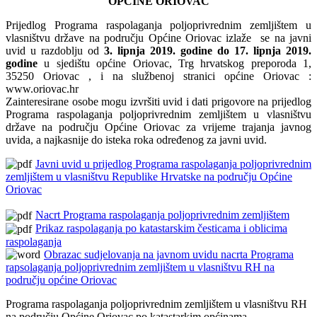
OPĆINE ORIOVAC
Prijedlog Programa raspolaganja poljoprivrednim zemljištem u
vlasništvu države na području Općine Oriovac izlaže se na javni
uvid u razdoblju od
3. lipnja 2019. godine do 17. lipnja 2019.
godine
u sjedištu općine Oriovac, Trg hrvatskog preporoda 1,
35250 Oriovac , i na službenoj stranici općine Oriovac :
www.oriovac.hr
Zainteresirane osobe mogu izvršiti uvid i dati prigovore na prijedlog
Programa raspolaganja poljoprivrednim zemljištem u vlasništvu
države na području Općine Oriovac za vrijeme trajanja javnog
uvida, a najkasnije do isteka roka određenog za javni uvid.
Javni uvid u prijedlog Programa raspolaganja poljoprivrednim
zemljištem u vlasništvu Republike Hrvatske na području Općine
Oriovac
Nacrt Programa raspolaganja poljoprivrednim zemljištem
Prikaz raspolaganja po katastarskim česticama i oblicima
raspolaganja
Obrazac sudjelovanja na javnom uvidu nacrta Programa
rapsolaganja poljoprivrednim zemljištem u vlasništvu RH na
području općine Oriovac
Programa raspolaganja poljoprivrednim zemljištem u vlasništvu RH
na području Općine Oriovac po katastarkim općinama