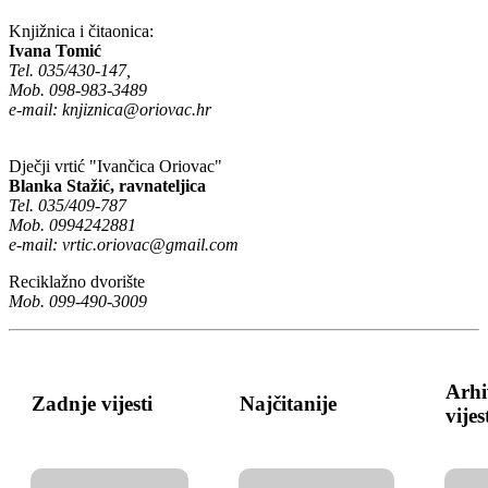
Knjižnica i čitaonica:
Ivana Tomić
Tel. 035/430-147,
Mob. 098-983-3489
e-mail:
knjiznica@oriovac.hr
Dječji vrtić "Ivančica Oriovac"
Blanka Stažić, ravnateljica
Tel. 035/409-787
Mob. 0994242881
e-mail:
vrtic.oriovac@gmail.com
Reciklažno dvorište
Mob. 099-490-3009
Arhi
Zadnje vijesti
Najčitanije
vijes