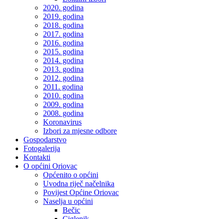
2020. godina
2019. godina
2018. godina
2017. godina
2016. godina
2015. godina
2014. godina
2013. godina
2012. godina
2011. godina
2010. godina
2009. godina
2008. godina
Koronavirus
Izbori za mjesne odbore
Gospodarstvo
Fotogalerija
Kontakti
O općini Oriovac
Općenito o općini
Uvodna riječ načelnika
Povijest Općine Oriovac
Naselja u općini
Bečic
Ciglenik