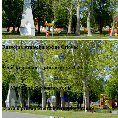
Razvojna strategija općine Oriovac
Vodič za građane - proračun za 2026.
TZ Meridiana Slavonica - vodič
Izjava o pristupačnosti internetske stranice