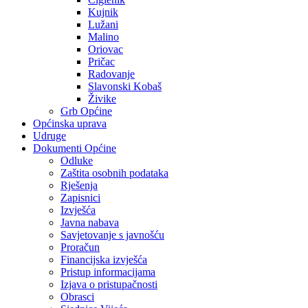
Kujnik
Lužani
Malino
Oriovac
Pričac
Radovanje
Slavonski Kobaš
Živike
Grb Općine
Općinska uprava
Udruge
Dokumenti Općine
Odluke
Zaštita osobnih podataka
Rješenja
Zapisnici
Izvješća
Javna nabava
Savjetovanje s javnošću
Proračun
Financijska izvješća
Pristup informacijama
Izjava o pristupačnosti
Obrasci