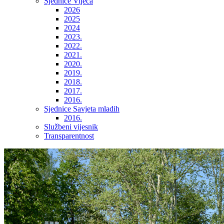
Sjednice Vijeća
2026
2025
2024
2023.
2022.
2021.
2020.
2019.
2018.
2017.
2016.
Sjednice Savjeta mladih
2016.
Službeni vijesnik
Transparentnost