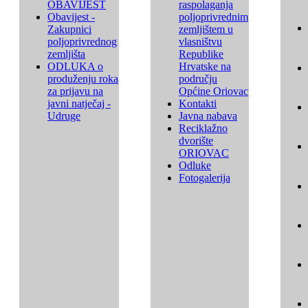
OBAVIJEST
raspolaganja
Obavijest -
poljoprivrednim
Zakupnici
zemljištem u
poljoprivrednog
vlasništvu
zemljišta
Republike
ODLUKA o
Hrvatske na
produženju roka
području
za prijavu na
Općine Oriovac
javni natječaj -
Kontakti
Udruge
Javna nabava
Reciklažno
dvorište
ORIOVAC
Odluke
Fotogalerija