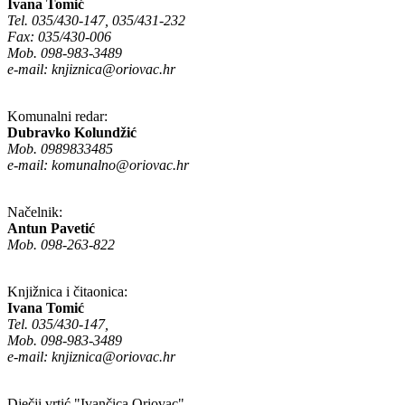
Ivana Tomić
Tel. 035/430-147, 035/431-232
Fax: 035/430-006
Mob. 098-983-3489
e-mail:
knjiznica@oriovac.hr
Komunalni redar:
Dubravko Kolundžić
Mob. 0989833485
e-mail:
komunalno@oriovac.hr
Načelnik:
Antun Pavetić
Mob. 098-263-822
Knjižnica i čitaonica:
Ivana Tomić
Tel. 035/430-147,
Mob. 098-983-3489
e-mail:
knjiznica@oriovac.hr
Dječji vrtić "Ivančica Oriovac"