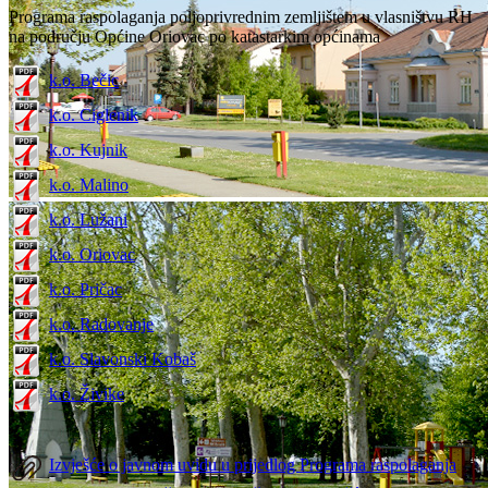
Programa raspolaganja poljoprivrednim zemljištem u vlasništvu RH
na području Općine Oriovac po katastarkim općinama
k.o. Bečic
k.o. Ciglenik
k.o. Kujnik
k.o. Malino
k.o. Lužani
k.o. Oriovac
k.o. Pričac
k.o. Radovanje
k.o. Slavonski Kobaš
k.o. Živike
Izvješće o javnom uvidu u prijedlog Programa raspolaganja