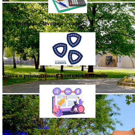
TZ Meridiana Slavonica - vodič
Izjava o pristupačnosti internetske stranice
Nalazite se ovdje:
Vijesti
2021. godina