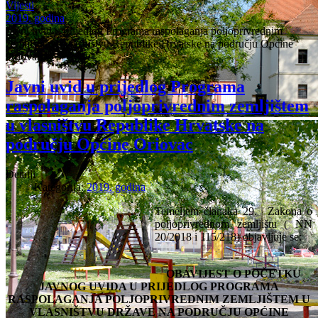
Vijesti
2019. godina
Javni uvid u prijedlog Programa raspolaganja poljoprivrednim
zemljištem u vlasništvu Republike Hrvatske na području Općine
Oriovac
Javni uvid u prijedlog Programa
raspolaganja poljoprivrednim zemljištem
u vlasništvu Republike Hrvatske na
području Općine Oriovac
Detalji
Kategorija:
2019. godina
Temeljem članaka 29. Zakona o
poljoprivrednom zemljištu ( NN
20/2018 i 115/218) objavljuje se:
OBAVIJEST O POČETKU
JAVNOG UVIDA U PRIJEDLOG PROGRAMA
RASPOLAGANJA POLJOPRIVREDNIM ZEMLJIŠTEM U
VLASNIŠTVU DRŽAVE NA PODRUČJU OPĆINE