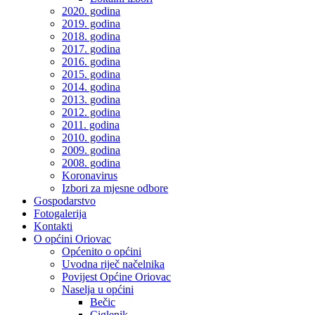
2020. godina
2019. godina
2018. godina
2017. godina
2016. godina
2015. godina
2014. godina
2013. godina
2012. godina
2011. godina
2010. godina
2009. godina
2008. godina
Koronavirus
Izbori za mjesne odbore
Gospodarstvo
Fotogalerija
Kontakti
O općini Oriovac
Općenito o općini
Uvodna riječ načelnika
Povijest Općine Oriovac
Naselja u općini
Bečic
Ciglenik