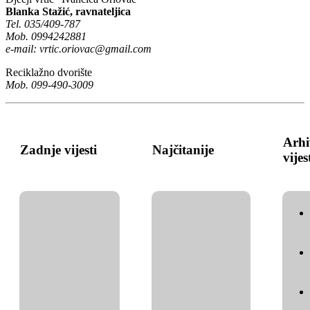
Blanka Stažić, ravnateljica
Tel. 035/409-787
Mob. 0994242881
e-mail:
vrtic.oriovac@gmail.com
Reciklažno dvorište
Mob. 099-490-3009
Arhi
Zadnje vijesti
Najčitanije
vijes