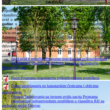
ORIOVAC
Prijedlog Programa raspolaganja poljoprivrednim zemljištem u
vlasništvu države na području Općine Oriovac izlaže se na javni
uvid u razdoblju od
3. lipnja 2019. godine do 17. lipnja 2019.
godine
u sjedištu općine Oriovac, Trg hrvatskog preporoda 1,
35250 Oriovac , i na službenoj stranici općine Oriovac :
www.oriovac.hr
Zainteresirane osobe mogu izvršiti uvid i dati prigovore na prijedlog
Programa raspolaganja poljoprivrednim zemljištem u vlasništvu
države na području Općine Oriovac za vrijeme trajanja javnog
uvida, a najkasnije do isteka roka određenog za javni uvid.
Javni uvid u prijedlog Programa raspolaganja poljoprivrednim
zemljištem u vlasništvu Republike Hrvatske na području
Općine Oriovac
Nacrt Programa raspolaganja poljoprivrednim zemljištem
Prikaz raspolaganja po katastarskim česticama i oblicima
raspolaganja
Obrazac sudjelovanja na javnom uvidu nacrta Programa
rapsolaganja poljoprivrednim zemljištem u vlasništvu RH na
području općine Oriovac