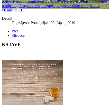
poljoprivrednim zemljištem u vlasništvu RHIzvješće o javnom uvidu
u prijedlog Programa raspolaganja poljoprivrednim zemljištem u
vlasništvu RH
Detalji
Objavljeno: Ponedjeljak, 03. Lipanj 2019.
Pret
Sljedeće
NAJAVE