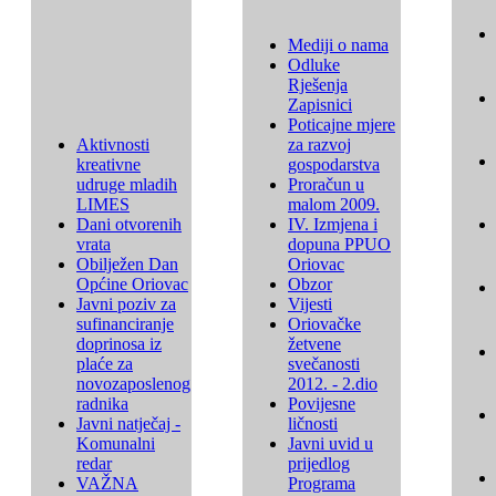
Mediji o nama
Odluke
Rješenja
Zapisnici
Poticajne mjere
Aktivnosti
za razvoj
kreativne
gospodarstva
udruge mladih
Proračun u
LIMES
malom 2009.
Dani otvorenih
IV. Izmjena i
vrata
dopuna PPUO
Obilježen Dan
Oriovac
Općine Oriovac
Obzor
Javni poziv za
Vijesti
sufinanciranje
Oriovačke
doprinosa iz
žetvene
plaće za
svečanosti
novozaposlenog
2012. - 2.dio
radnika
Povijesne
Javni natječaj -
ličnosti
Komunalni
Javni uvid u
redar
prijedlog
VAŽNA
Programa