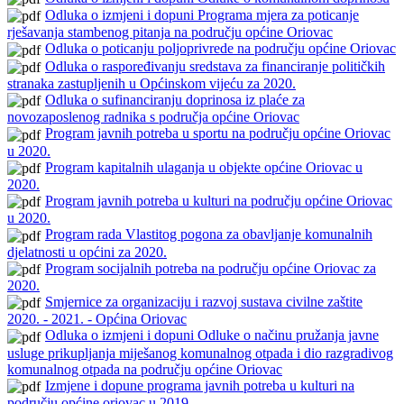
Odluka o izmjeni i dopuni Programa mjera za poticanje
rješavanja stambenog pitanja na području općine Oriovac
Odluka o poticanju poljoprivrede na području općine Oriovac
Odluka o raspoređivanju sredstava za financiranje političkih
stranaka zastupljenih u Općinskom vijeću za 2020.
Odluka o sufinanciranju doprinosa iz plaće za
novozaposlenog radnika s područja općine Oriovac
Program javnih potreba u sportu na području općine Oriovac
u 2020.
Program kapitalnih ulaganja u objekte općine Oriovac u
2020.
Program javnih potreba u kulturi na području općine Oriovac
u 2020.
Program rada Vlastitog pogona za obavljanje komunalnih
djelatnosti u općini za 2020.
Program socijalnih potreba na području općine Oriovac za
2020.
Smjernice za organizaciju i razvoj sustava civilne zaštite
2020. - 2021. - Općina Oriovac
Odluka o izmjeni i dopuni Odluke o načinu pružanja javne
usluge prikupljanja miješanog komunalnog otpada i dio razgradivog
komunalnog otpada na području općine Oriovac
Izmjene i dopune programa javnih potreba u kulturi na
području općine oriovac u 2019.