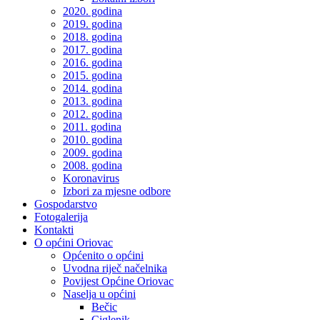
2020. godina
2019. godina
2018. godina
2017. godina
2016. godina
2015. godina
2014. godina
2013. godina
2012. godina
2011. godina
2010. godina
2009. godina
2008. godina
Koronavirus
Izbori za mjesne odbore
Gospodarstvo
Fotogalerija
Kontakti
O općini Oriovac
Općenito o općini
Uvodna riječ načelnika
Povijest Općine Oriovac
Naselja u općini
Bečic
Ciglenik