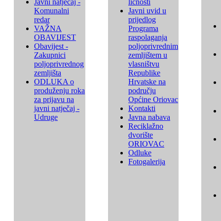
Javni natječaj -
ličnosti
Komunalni
Javni uvid u
redar
prijedlog
VAŽNA
Programa
OBAVIJEST
raspolaganja
Obavijest -
poljoprivrednim
Zakupnici
zemljištem u
poljoprivrednog
vlasništvu
zemljišta
Republike
ODLUKA o
Hrvatske na
produženju roka
području
za prijavu na
Općine Oriovac
javni natječaj -
Kontakti
Udruge
Javna nabava
Reciklažno
dvorište
ORIOVAC
Odluke
Fotogalerija