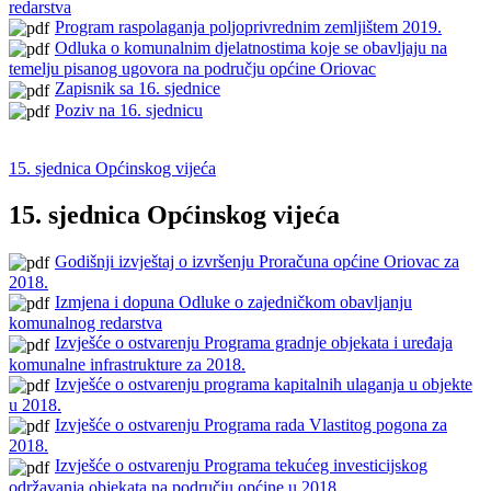
redarstva
Program raspolaganja poljoprivrednim zemljištem 2019.
Odluka o komunalnim djelatnostima koje se obavljaju na
temelju pisanog ugovora na području općine Oriovac
Zapisnik sa 16. sjednice
Poziv na 16. sjednicu
15. sjednica Općinskog vijeća
15. sjednica Općinskog vijeća
Godišnji izvještaj o izvršenju Proračuna općine Oriovac za
2018.
Izmjena i dopuna Odluke o zajedničkom obavljanju
komunalnog redarstva
Izvješće o ostvarenju Programa gradnje objekata i uređaja
komunalne infrastrukture za 2018.
Izvješće o ostvarenju programa kapitalnih ulaganja u objekte
u 2018.
Izvješće o ostvarenju Programa rada Vlastitog pogona za
2018.
Izvješće o ostvarenju Programa tekućeg investicijskog
održavanja objekata na području općine u 2018.