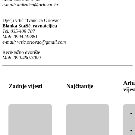
e-mail:
knjiznica@oriovac.hr
Dječji vrtić "Ivančica Oriovac"
Blanka Stažić, ravnateljica
Tel. 035/409-787
Mob. 0994242881
e-mail:
vrtic.oriovac@gmail.com
Reciklažno dvorište
Mob. 099-490-3009
Arhi
Zadnje vijesti
Najčitanije
vijes