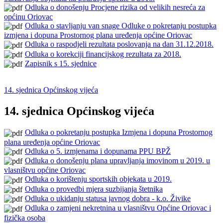
Odluka o donošenju Procjene rizika od velikih nesreća za
općinu Oriovac
Odluka o stavljanju van snage Odluke o pokretanju postupka
izmjena i dopuna Prostornog plana uređenja općine Oriovac
Odluka o raspodjeli rezultata poslovanja na dan 31.12.2018.
Odluka o korekciji financijskog rezultata za 2018.
Zapisnik s 15. sjednice
14. sjednica Općinskog vijeća
14. sjednica Općinskog vijeća
Odluka o pokretanju postupka Izmjena i dopuna Prostornog
plana uređenja općine Oriovac
Odluka o 5. izmjenama i dopunama PPU BPŽ
Odluka o donošenju plana upravljanja imovinom u 2019. u
vlasništvu općine Oriovac
Odluka o korištenju sportskih objekata u 2019.
Odluka o provedbi mjera suzbijanja štetnika
Odluka o ukidanju statusa javnog dobra - k.o. Živike
Odluka o zamjeni nekretnina u vlasništvu Općine Oriovac i
fizička osoba