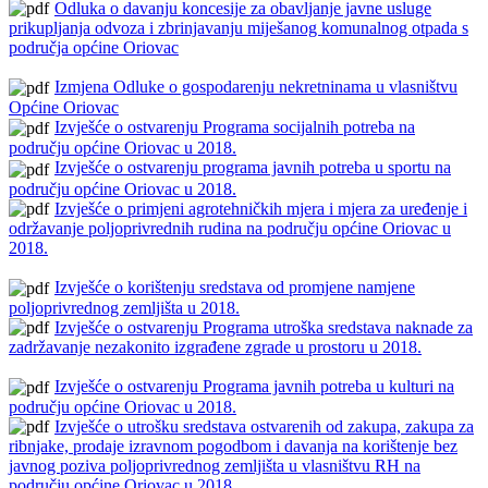
Odluka o davanju koncesije za obavljanje javne usluge
prikupljanja odvoza i zbrinjavanju miješanog komunalnog otpada s
područja općine Oriovac
Izmjena Odluke o gospodarenju nekretninama u vlasništvu
Općine Oriovac
Izvješće o ostvarenju Programa socijalnih potreba na
području općine Oriovac u 2018.
Izvješće o ostvarenju programa javnih potreba u sportu na
području općine Oriovac u 2018.
Izvješće o primjeni agrotehničkih mjera i mjera za uređenje i
održavanje poljoprivrednih rudina na području općine Oriovac u
2018.
Izvješće o korištenju sredstava od promjene namjene
poljoprivrednog zemljišta u 2018.
Izvješće o ostvarenju Programa utroška sredstava naknade za
zadržavanje nezakonito izgrađene zgrade u prostoru u 2018.
Izvješće o ostvarenju Programa javnih potreba u kulturi na
području općine Oriovac u 2018.
Izvješće o utrošku sredstava ostvarenih od zakupa, zakupa za
ribnjake, prodaje izravnom pogodbom i davanja na korištenje bez
javnog poziva poljoprivrednog zemljišta u vlasništvu RH na
području općine Oriovac u 2018.