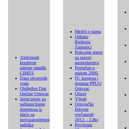
Mediji o nama
Odluke
Rješenja
Zapisnici
Poticajne mjere
Aktivnosti
za razvoj
kreativne
gospodarstva
udruge mladih
Proračun u
LIMES
malom 2009.
Dani otvorenih
IV. Izmjena i
vrata
dopuna PPUO
Obilježen Dan
Oriovac
Općine Oriovac
Obzor
Javni poziv za
Vijesti
sufinanciranje
Oriovačke
doprinosa iz
žetvene
plaće za
svečanosti
novozaposlenog
2012. - 2.dio
radnika
Povijesne