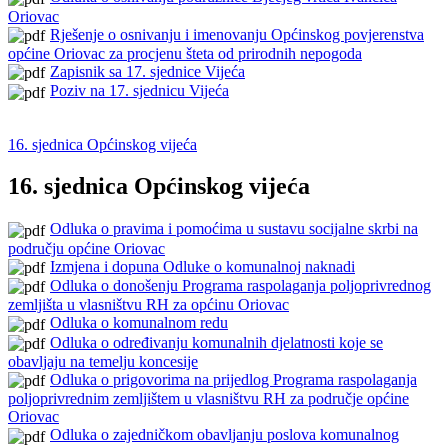
Oriovac
Rješenje o osnivanju i imenovanju Općinskog povjerenstva
općine Oriovac za procjenu šteta od prirodnih nepogoda
Zapisnik sa 17. sjednice Vijeća
Poziv na 17. sjednicu Vijeća
16. sjednica Općinskog vijeća
16. sjednica Općinskog vijeća
Odluka o pravima i pomoćima u sustavu socijalne skrbi na
području općine Oriovac
Izmjena i dopuna Odluke o komunalnoj naknadi
Odluka o donošenju Programa raspolaganja poljoprivrednog
zemljišta u vlasništvu RH za općinu Oriovac
Odluka o komunalnom redu
Odluka o određivanju komunalnih djelatnosti koje se
obavljaju na temelju koncesije
Odluka o prigovorima na prijedlog Programa raspolaganja
poljoprivrednim zemljištem u vlasništvu RH za područje općine
Oriovac
Odluka o zajedničkom obavljanju poslova komunalnog