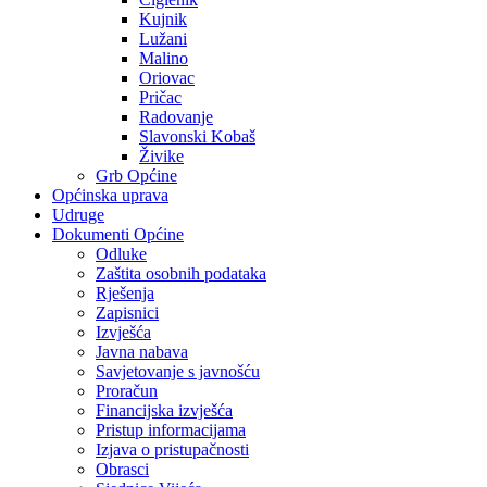
Kujnik
Lužani
Malino
Oriovac
Pričac
Radovanje
Slavonski Kobaš
Živike
Grb Općine
Općinska uprava
Udruge
Dokumenti Općine
Odluke
Zaštita osobnih podataka
Rješenja
Zapisnici
Izvješća
Javna nabava
Savjetovanje s javnošću
Proračun
Financijska izvješća
Pristup informacijama
Izjava o pristupačnosti
Obrasci