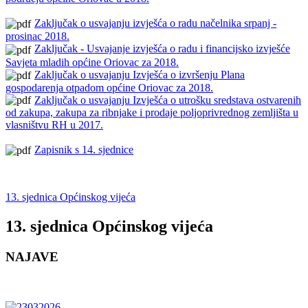
Zaključak o usvajanju izvješća o radu načelnika srpanj -
prosinac 2018.
Zaključak - Usvajanje izvješća o radu i financijsko izvješće
Savjeta mladih općine Oriovac za 2018.
Zaključak o usvajanju Izvješća o izvršenju Plana
gospodarenja otpadom općine Oriovac za 2018.
Zaključak o usvajanju Izvješća o utrošku sredstava ostvarenih
od zakupa, zakupa za ribnjake i prodaje poljoprivrednog zemljišta u
vlasništvu RH u 2017.
Zapisnik s 14. sjednice
13. sjednica Općinskog vijeća
13. sjednica Općinskog vijeća
NAJAVE