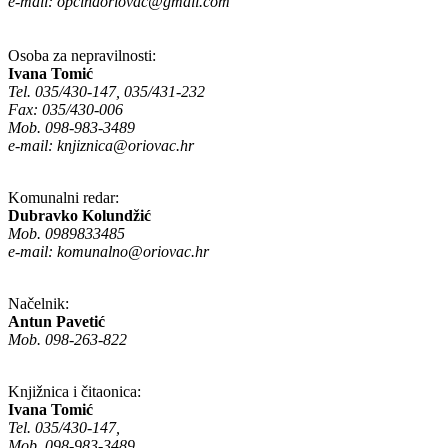
e-mail:
opcinaoriovac@gmail.com
Osoba za nepravilnosti:
Ivana Tomić
Tel. 035/430-147, 035/431-232
Fax: 035/430-006
Mob. 098-983-3489
e-mail:
knjiznica@oriovac.hr
Komunalni redar:
Dubravko Kolundžić
Mob. 0989833485
e-mail:
komunalno@oriovac.hr
Načelnik:
Antun Pavetić
Mob. 098-263-822
Knjižnica i čitaonica:
Ivana Tomić
Tel. 035/430-147,
Mob. 098-983-3489