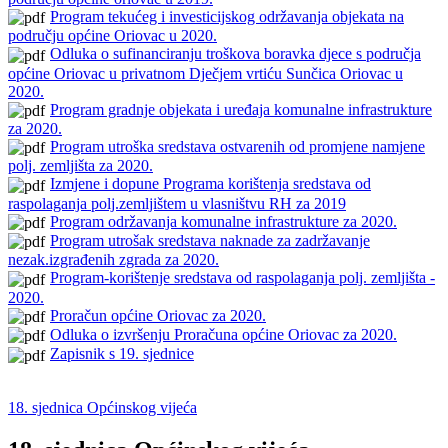
Program tekućeg i investicijskog održavanja objekata na
području općine Oriovac u 2020.
Odluka o sufinanciranju troškova boravka djece s područja
općine Oriovac u privatnom Dječjem vrtiću Sunčica Oriovac u
2020.
Program gradnje objekata i uređaja komunalne infrastrukture
za 2020.
Program utroška sredstava ostvarenih od promjene namjene
polj. zemljišta za 2020.
Izmjene i dopune Programa korištenja sredstava od
raspolaganja polj.zemljištem u vlasništvu RH za 2019
Program održavanja komunalne infrastrukture za 2020.
Program utrošak sredstava naknade za zadržavanje
nezak.izgrađenih zgrada za 2020.
Program-korištenje sredstava od raspolaganja polj. zemljišta -
2020.
Proračun općine Oriovac za 2020.
Odluka o izvršenju Proračuna općine Oriovac za 2020.
Zapisnik s 19. sjednice
18. sjednica Općinskog vijeća