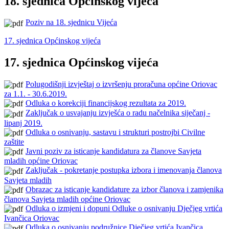
18. sjednica Općinskog vijeća
Poziv na 18. sjednicu Vijeća
17. sjednica Općinskog vijeća
17. sjednica Općinskog vijeća
Polugodišnji izvještaj o izvršenju proračuna općine Oriovac
za 1.1. - 30.6.2019.
Odluka o korekciji financijskog rezultata za 2019.
Zaključak o usvajanju izvješća o radu načelnika siječanj -
lipanj 2019.
Odluka o osnivanju, sastavu i strukturi postrojbi Civilne
zaštite
Javni poziv za isticanje kandidatura za članove Savjeta
mladih općine Oriovac
Zaključak - pokretanje postupka izbora i imenovanja članova
Savjeta mladih
Obrazac za isticanje kandidature za izbor članova i zamjenika
članova Savjeta mladih općine Oriovac
Odluka o izmjeni i dopuni Odluke o osnivanju Dječjeg vrtića
Ivančica Oriovac
Odluka o osnivanju podružnice Dječjeg vrtića Ivančica