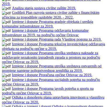
2019.
Analiza stanja sustava civilne zaštite 2019.
Godišnji Plan razvoja sustava civilne zaštite s financijskim
učincima za trogodišnje razdoblje 2020. - 2022.
Izmjene i dopune Programa gradnje objekata i uređaja
komunalne infrastrukture za 2019.
Izmjene i dopune Programa održavanja komunalne
infrastrukture za 2019. na području općine Oriovac
Izmjene i dopune Programa rada Vlastitog pogona za 2019.
Izmjene i dopune Programa tekućeg investicijskog održavanja
objekata na području općine u 2019.
Izmjene i dopune Programa utroška sredstava naknade za
zadržavanje nezakonito izgrađenih zgrada u prostoru na području
općine Oriovac za 2019.
Izmjene i dopune Programa utroška sredstava ostvarenih od
promjene namjene poljoprivrednog zemljišta za 2019.
Izmjene i dopune Proračuna općine Oriovac za 2019.
Izmjene i dopune Programa socijalnih potreba na području
općine Oriovac za 2019.
Izmjene i dopune Programa javnih potreba u sportu na
području općine Oriovac u 2019.
Odluka o donošenju plana upravljanja imovinom u vlasništvu
općine Oriovac za 2020.
Odluka o izmjeni i dopuni Odluke o komunalnom doprinosu