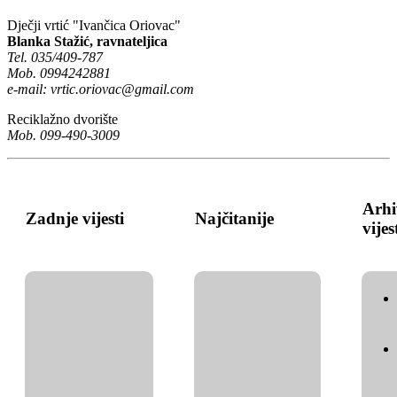
Dječji vrtić "Ivančica Oriovac"
Blanka Stažić, ravnateljica
Tel. 035/409-787
Mob. 0994242881
e-mail:
vrtic.oriovac@gmail.com
Reciklažno dvorište
Mob. 099-490-3009
Arhi
Zadnje vijesti
Najčitanije
vijes