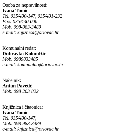
Osoba za nepravilnosti:
Ivana Tomić
Tel. 035/430-147, 035/431-232
Fax: 035/430-006
Mob. 098-983-3489
e-mail:
knjiznica@oriovac.hr
Komunalni redar:
Dubravko Kolundžić
Mob. 0989833485
e-mail:
komunalno@oriovac.hr
Načelnik:
Antun Pavetić
Mob. 098-263-822
Knjižnica i čitaonica:
Ivana Tomić
Tel. 035/430-147,
Mob. 098-983-3489
e-mail:
knjiznica@oriovac.hr