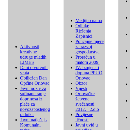
Mediji o nama
Odluke
Rješenja
Zapisnici
Poticajne mjere
Aktivnosti
za razvoj
kreativne
gospodarstva
udruge mladih
Proračun u
LIMES
malom 2009.
Dani otvorenih
IV. Izmjena i
vrata
dopuna PPUO
Obilježen Dan
Oriovac
Općine Oriovac
Obzor
Javni poziv za
Vijesti
sufinanciranje
Oriovačke
doprinosa iz
žetvene
plaće za
svečanosti
novozaposlenog
2012. - 2.dio
radnika
Povijesne
Javni natječaj -
ličnosti
Komunalni
Javni uvid u