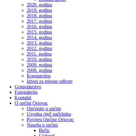
2020. godina
2019. godina
2018. godina
2017. godina
2016. godina
2015. godina
2014. godina
2013. godina
2012. godina
2011. godina
2010. godina
2009. godina
2008. godina
Koronavirus
Izbori za mjesne odbore
Gospodarstvo
Fotogalerija
Kontakti
O općini Oriovac
Općenito o općini
Uvodna riječ načelnika
Povijest Općine Oriovac
Naselja u općini
Bečic
Ciglenik