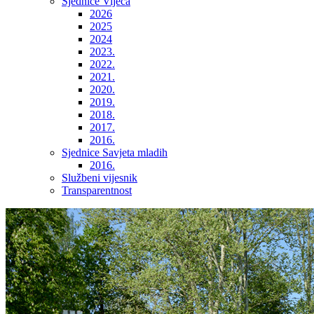
Sjednice Vijeća
2026
2025
2024
2023.
2022.
2021.
2020.
2019.
2018.
2017.
2016.
Sjednice Savjeta mladih
2016.
Službeni vijesnik
Transparentnost