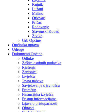
Kujnik
Lužani
Malino
Oriovac
Pričac
Radovanje
Slavonski Kobaš
Živike
Grb Općine
Općinska uprava
Udruge
Dokumenti Općine
Odluke
Zaštita osobnih podataka
Rješenja
Zapisnici
Izvješća
Javna nabava
Savjetovanje s javnošću
Proračun
Financijska izvješća
Pristup informacijama
Izjava o pristupačnosti
Obrasci