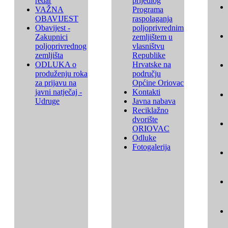
redar
prijedlog
VAŽNA
Programa
OBAVIJEST
raspolaganja
Obavijest -
poljoprivrednim
Zakupnici
zemljištem u
poljoprivrednog
vlasništvu
zemljišta
Republike
ODLUKA o
Hrvatske na
produženju roka
području
za prijavu na
Općine Oriovac
javni natječaj -
Kontakti
Udruge
Javna nabava
Reciklažno
dvorište
ORIOVAC
Odluke
Fotogalerija