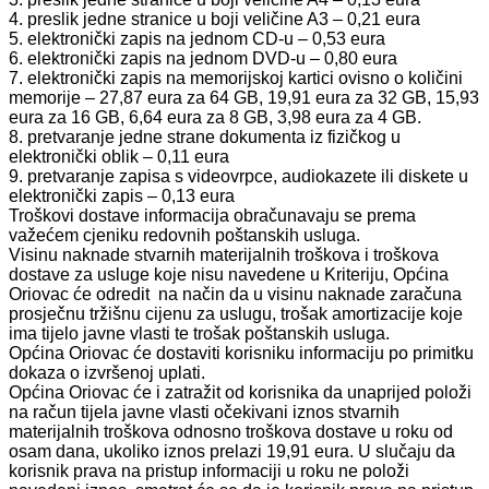
4. preslik jedne stranice u boji veličine A3 – 0,21 eura
5. elektronički zapis na jednom CD-u – 0,53 eura
6. elektronički zapis na jednom DVD-u – 0,80 eura
7. elektronički zapis na memorijskoj kartici ovisno o količini
memorije – 27,87 eura za 64 GB, 19,91 eura za 32 GB, 15,93
eura za 16 GB, 6,64 eura za 8 GB, 3,98 eura za 4 GB.
8. pretvaranje jedne strane dokumenta iz fizičkog u
elektronički oblik – 0,11 eura
9. pretvaranje zapisa s videovrpce, audiokazete ili diskete u
elektronički zapis – 0,13 eura
Troškovi dostave informacija obračunavaju se prema
važećem cjeniku redovnih poštanskih usluga.
Visinu naknade stvarnih materijalnih troškova i troškova
dostave za usluge koje nisu navedene u Kriteriju, Općina
Oriovac će odredit na način da u visinu naknade zaračuna
prosječnu tržišnu cijenu za uslugu, trošak amortizacije koje
ima tijelo javne vlasti te trošak poštanskih usluga.
Općina Oriovac će dostaviti korisniku informaciju po primitku
dokaza o izvršenoj uplati.
Općina Oriovac će i zatražit od korisnika da unaprijed položi
na račun tijela javne vlasti očekivani iznos stvarnih
materijalnih troškova odnosno troškova dostave u roku od
osam dana, ukoliko iznos prelazi 19,91 eura. U slučaju da
korisnik prava na pristup informaciji u roku ne položi