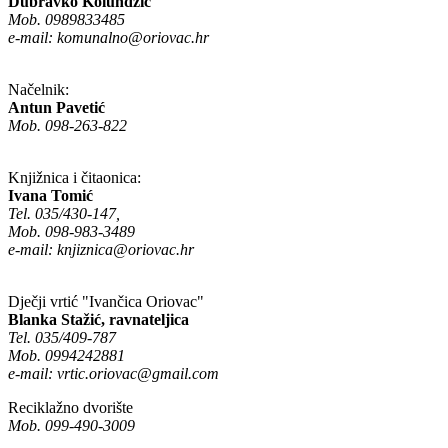
Dubravko Kolundžić
Mob. 0989833485
e-mail:
komunalno@oriovac.hr
Načelnik:
Antun Pavetić
Mob. 098-263-822
Knjižnica i čitaonica:
Ivana Tomić
Tel. 035/430-147,
Mob. 098-983-3489
e-mail:
knjiznica@oriovac.hr
Dječji vrtić "Ivančica Oriovac"
Blanka Stažić, ravnateljica
Tel. 035/409-787
Mob. 0994242881
e-mail:
vrtic.oriovac@gmail.com
Reciklažno dvorište
Mob. 099-490-3009