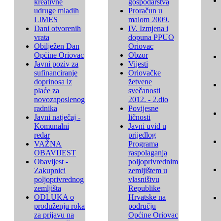
kreativne
gospodarstva
udruge mladih
Proračun u
LIMES
malom 2009.
Dani otvorenih
IV. Izmjena i
vrata
dopuna PPUO
Obilježen Dan
Oriovac
Općine Oriovac
Obzor
Javni poziv za
Vijesti
sufinanciranje
Oriovačke
doprinosa iz
žetvene
plaće za
svečanosti
novozaposlenog
2012. - 2.dio
radnika
Povijesne
Javni natječaj -
ličnosti
Komunalni
Javni uvid u
redar
prijedlog
VAŽNA
Programa
OBAVIJEST
raspolaganja
Obavijest -
poljoprivrednim
Zakupnici
zemljištem u
poljoprivrednog
vlasništvu
zemljišta
Republike
ODLUKA o
Hrvatske na
produženju roka
području
za prijavu na
Općine Oriovac