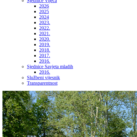
Sjednice Vijeća
2026
2025
2024
2023.
2022.
2021.
2020.
2019.
2018.
2017.
2016.
Sjednice Savjeta mladih
2016.
Službeni vijesnik
Transparentnost