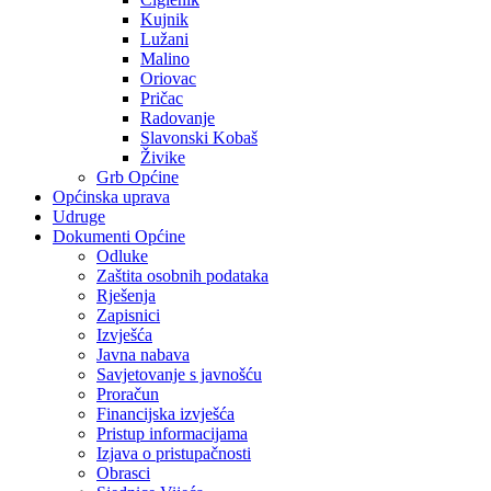
Kujnik
Lužani
Malino
Oriovac
Pričac
Radovanje
Slavonski Kobaš
Živike
Grb Općine
Općinska uprava
Udruge
Dokumenti Općine
Odluke
Zaštita osobnih podataka
Rješenja
Zapisnici
Izvješća
Javna nabava
Savjetovanje s javnošću
Proračun
Financijska izvješća
Pristup informacijama
Izjava o pristupačnosti
Obrasci