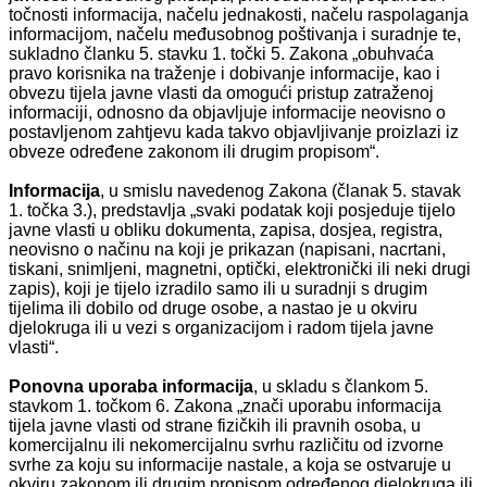
točnosti informacija, načelu jednakosti, načelu raspolaganja
informacijom, načelu međusobnog poštivanja i suradnje te,
sukladno članku 5. stavku 1. točki 5. Zakona „obuhvaća
pravo korisnika na traženje i dobivanje informacije, kao i
obvezu tijela javne vlasti da omogući pristup zatraženoj
informaciji, odnosno da objavljuje informacije neovisno o
postavljenom zahtjevu kada takvo objavljivanje proizlazi iz
obveze određene zakonom ili drugim propisom“.
Informacija
, u smislu navedenog Zakona (članak 5. stavak
1. točka 3.), predstavlja „svaki podatak koji posjeduje tijelo
javne vlasti u obliku dokumenta, zapisa, dosjea, registra,
neovisno o načinu na koji je prikazan (napisani, nacrtani,
tiskani, snimljeni, magnetni, optički, elektronički ili neki drugi
zapis), koji je tijelo izradilo samo ili u suradnji s drugim
tijelima ili dobilo od druge osobe, a nastao je u okviru
djelokruga ili u vezi s organizacijom i radom tijela javne
vlasti“.
Ponovna uporaba informacija
, u skladu s člankom 5.
stavkom 1. točkom 6. Zakona „znači uporabu informacija
tijela javne vlasti od strane fizičkih ili pravnih osoba, u
komercijalnu ili nekomercijalnu svrhu različitu od izvorne
svrhe za koju su informacije nastale, a koja se ostvaruje u
okviru zakonom ili drugim propisom određenog djelokruga ili