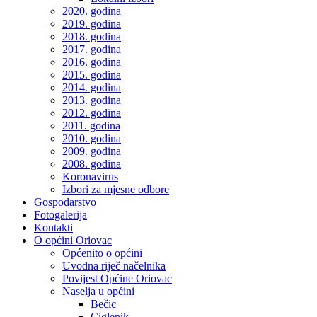
2020. godina
2019. godina
2018. godina
2017. godina
2016. godina
2015. godina
2014. godina
2013. godina
2012. godina
2011. godina
2010. godina
2009. godina
2008. godina
Koronavirus
Izbori za mjesne odbore
Gospodarstvo
Fotogalerija
Kontakti
O općini Oriovac
Općenito o općini
Uvodna riječ načelnika
Povijest Općine Oriovac
Naselja u općini
Bečic
Ciglenik