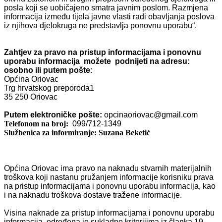
posla koji se uobičajeno smatra javnim poslom. Razmjena
informacija između tijela javne vlasti radi obavljanja poslova
iz njihova djelokruga ne predstavlja ponovnu uporabu“.
Zahtjev za pravo na pristup informacijama i ponovnu
uporabu informacija možete podnijeti na adresu:
osobno ili putem pošte
:
Općina Oriovac
Trg hrvatskog preporoda1
35 250 Oriovac
Putem elektroničke pošte:
opcinaoriovac@gmail.com
Telefonom na broj:
099/712-1349
Službenica za informiranje: Suzana Beketić
Općina Oriovac ima pravo na naknadu stvarnih materijalnih
troškova koji nastanu pružanjem informacije korisniku prava
na pristup informacijama i ponovnu uporabu informacija, kao
i na naknadu troškova dostave tražene informacije.
Visina naknade za pristup informacijama i ponovnu uporabu
informacija, određena je sukladno kriterijima iz članka 19.