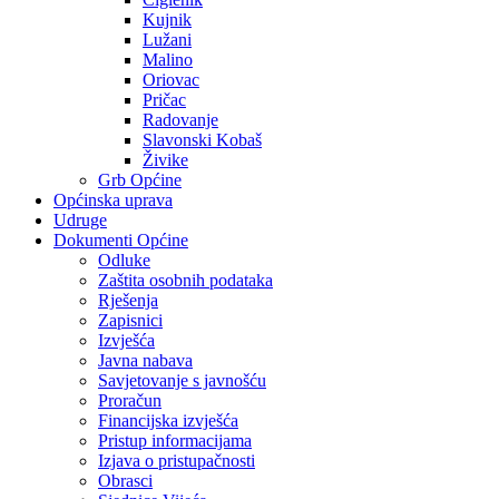
Kujnik
Lužani
Malino
Oriovac
Pričac
Radovanje
Slavonski Kobaš
Živike
Grb Općine
Općinska uprava
Udruge
Dokumenti Općine
Odluke
Zaštita osobnih podataka
Rješenja
Zapisnici
Izvješća
Javna nabava
Savjetovanje s javnošću
Proračun
Financijska izvješća
Pristup informacijama
Izjava o pristupačnosti
Obrasci