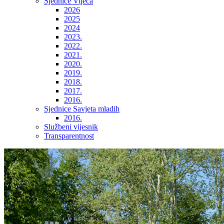
Sjednice Vijeća
2026
2025
2024
2023.
2022.
2021.
2020.
2019.
2018.
2017.
2016.
Sjednice Savjeta mladih
2016.
Službeni vijesnik
Transparentnost