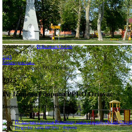
Nalazite se ovdje:
Dokumenti Općine
Sjednice Vijeća
2025
Nekategorizirano
IV. Izmjena i dopuna PPUO Oriovac
2025
IV. Izmjena i dopuna PPUO Oriovac
Izmjena i dopuna PPUO Oriovac
IV. Izmjena i dopuna Prostornog plana uređenja Općine Oriov
Pregledna karta izmjena i dopuna