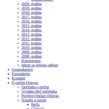
2020. godina
2019. godina
2018. godina
2017. godina
2016. godina
2015. godina
2014. godina
2013. godina
2012. godina
2011. godina
2010. godina
2009. godina
2008. godina
Koronavirus
Izbori za mjesne odbore
Gospodarstvo
Fotogalerija
Kontakti
O općini Oriovac
Općenito o općini
Uvodna riječ načelnika
Povijest Općine Oriovac
Naselja u općini
Bečic
Ciglenik