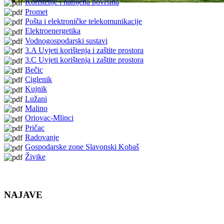
Korištenje i namjena površina
Promet
Pošta i elektroničke telekomunikacije
Elektroenergetika
Vodnogospodarski sustavi
3.A Uvjeti korištenja i zaštite prostora
3.C Uvjeti korištenja i zaštite prostora
Bečic
Ciglenik
Kujnik
Lužani
Malino
Oriovac-Mlinci
Pričac
Radovanje
Gospodarske zone Slavonski Kobaš
Živike
NAJAVE