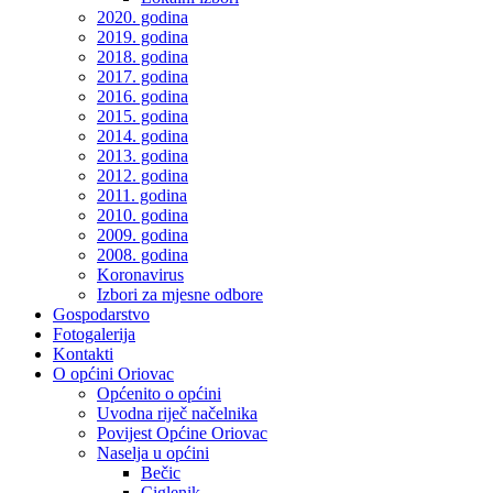
2020. godina
2019. godina
2018. godina
2017. godina
2016. godina
2015. godina
2014. godina
2013. godina
2012. godina
2011. godina
2010. godina
2009. godina
2008. godina
Koronavirus
Izbori za mjesne odbore
Gospodarstvo
Fotogalerija
Kontakti
O općini Oriovac
Općenito o općini
Uvodna riječ načelnika
Povijest Općine Oriovac
Naselja u općini
Bečic
Ciglenik