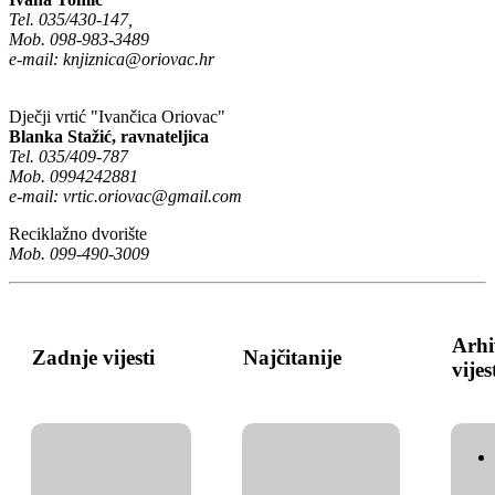
Tel. 035/430-147,
Mob. 098-983-3489
e-mail:
knjiznica@oriovac.hr
Dječji vrtić "Ivančica Oriovac"
Blanka Stažić, ravnateljica
Tel. 035/409-787
Mob. 0994242881
e-mail:
vrtic.oriovac@gmail.com
Reciklažno dvorište
Mob. 099-490-3009
Arhi
Zadnje vijesti
Najčitanije
vijes