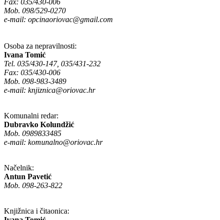
Fax: 035/430-006
Mob. 098/529-0270
e-mail:
opcinaoriovac@gmail.com
Osoba za nepravilnosti:
Ivana Tomić
Tel. 035/430-147, 035/431-232
Fax: 035/430-006
Mob. 098-983-3489
e-mail:
knjiznica@oriovac.hr
Komunalni redar:
Dubravko Kolundžić
Mob. 0989833485
e-mail:
komunalno@oriovac.hr
Načelnik:
Antun Pavetić
Mob. 098-263-822
Knjižnica i čitaonica:
Ivana Tomić