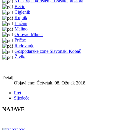
3.C Uvjeti korištenja i zaštite prostora
Bečic
Ciglenik
Kujnik
Lužani
Malino
Oriovac-Mlinci
Pričac
Radovanje
Gospodarske zone Slavonski Kobaš
Živike
Detalji
Objavljeno: Četvrtak, 08. Ožujak 2018.
Pret
Sljedeće
NAJAVE