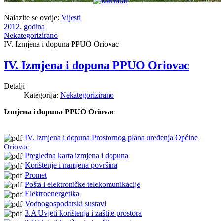
Nalazite se ovdje:
Vijesti
2012. godina
Nekategorizirano
IV. Izmjena i dopuna PPUO Oriovac
IV. Izmjena i dopuna PPUO Oriovac
Detalji
Kategorija:
Nekategorizirano
Izmjena i dopuna PPUO Oriovac
IV. Izmjena i dopuna Prostornog plana uređenja Općine
Oriovac
Pregledna karta izmjena i dopuna
Korištenje i namjena površina
Promet
Pošta i elektroničke telekomunikacije
Elektroenergetika
Vodnogospodarski sustavi
3.A Uvjeti korištenja i zaštite prostora