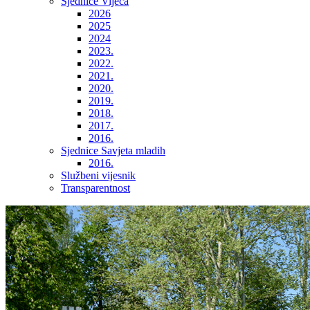
Sjednice Vijeća
2026
2025
2024
2023.
2022.
2021.
2020.
2019.
2018.
2017.
2016.
Sjednice Savjeta mladih
2016.
Službeni vijesnik
Transparentnost