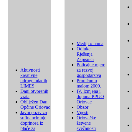
Mediji o nama
Odluke
Rješenja
Zapisnici
Poticajne mjere
Aktivnosti
za razvoj
kreativne
gospodarstva
udruge mladih
Proračun u
LIMES
malom 2009.
Dani otvorenih
IV. Izmjena i
vrata
dopuna PPUO
Obilježen Dan
Oriovac
Općine Oriovac
Obzor
Javni poziv za
Vijesti
sufinanciranje
Oriovačke
doprinosa iz
žetvene
plaće za
svečanosti