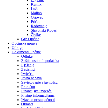
Kujnik
Lužani
Malino
Oriovac
Pričac
Radovanje
Slavonski Kobaš
Živike
Grb Općine
Općinska uprava
Udruge
Dokumenti Općine
Odluke
Zaštita osobnih podataka
Rješenja
Zapisnici
Izvješća
Javna nabava
Savjetovanje s javnošću
Proračun
Financijska izvješća
Pristup informacijama
Izjava o pristupačnosti
Obrasci