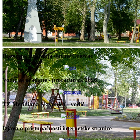
Razvojna strategija općine Oriovac
Vodič za građane - proračun za 2026.
TZ Meridiana Slavonica - vodič
Izjava o pristupačnosti internetske stranice