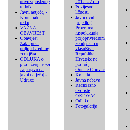
novozaposlenog
2012. - 2.dio
radnika
Povijesne
Javni natječaj -
ličnosti
Komunalni
Javni uvid u
redar
prijedlog
VAŽNA
Programa
OBAVIJEST
raspolaganja
Obavijest -
poljoprivrednim
Zakupnici
zemljištem u
poljoprivrednog
vlasništvu
zemljišta
Republike
ODLUKA o
Hrvatske na
produženju roka
području
za prijavu na
Općine Oriovac
javni natječaj -
Kontakti
Udruge
Javna nabava
Reciklažno
dvorište
ORIOVAC
Odluke
Fotogalerija