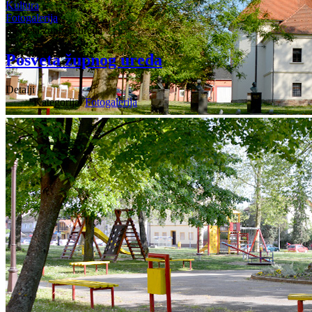
Kultura
Fotogalerija
Posveta župnog ureda
Posveta župnog ureda
Detalji
Kategorija:
Fotogalerija