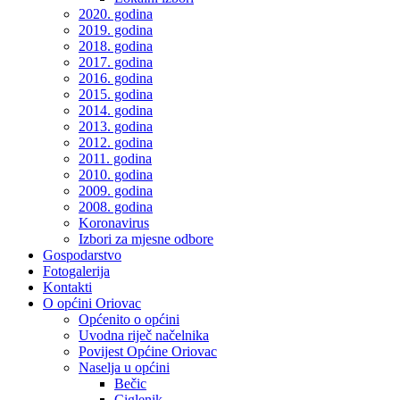
2020. godina
2019. godina
2018. godina
2017. godina
2016. godina
2015. godina
2014. godina
2013. godina
2012. godina
2011. godina
2010. godina
2009. godina
2008. godina
Koronavirus
Izbori za mjesne odbore
Gospodarstvo
Fotogalerija
Kontakti
O općini Oriovac
Općenito o općini
Uvodna riječ načelnika
Povijest Općine Oriovac
Naselja u općini
Bečic
Ciglenik