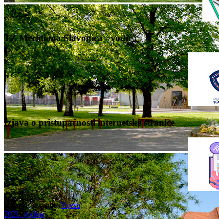
TZ Meridiana Slavonica - vodič
Izjava o pristupačnosti internetske stranice
Nalazite se ovdje:
Vijesti
2021. godina