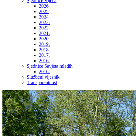
Sjednice Vijeća
2026
2025
2024
2023.
2022.
2021.
2020.
2019.
2018.
2017.
2016.
Sjednice Savjeta mladih
2016.
Službeni vijesnik
Transparentnost