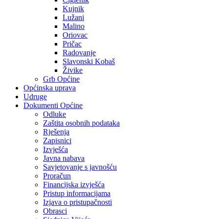
Kujnik
Lužani
Malino
Oriovac
Pričac
Radovanje
Slavonski Kobaš
Živike
Grb Općine
Općinska uprava
Udruge
Dokumenti Općine
Odluke
Zaštita osobnih podataka
Rješenja
Zapisnici
Izvješća
Javna nabava
Savjetovanje s javnošću
Proračun
Financijska izvješća
Pristup informacijama
Izjava o pristupačnosti
Obrasci