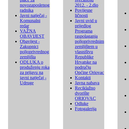
novozaposlenog
2012. - 2.dio
radnika
Povijesne
Javni natječaj -
ličnosti
Komunalni
Javni uvid u
redar
prijedlog
VAŽNA
Programa
OBAVIJEST
raspolaganja
Obavijest -
poljoprivrednim
Zakupnici
zemljištem u
poljoprivrednog
vlasništvu
zemljišta
Republike
ODLUKA o
Hrvatske na
produženju roka
području
za prijavu na
Općine Oriovac
javni natječaj -
Kontakti
Udruge
Javna nabava
Reciklažno
dvorište
ORIOVAC
Odluke
Fotogalerija