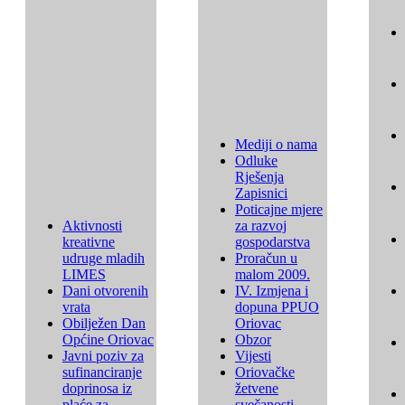
Mediji o nama
Odluke
Rješenja
Zapisnici
Poticajne mjere
Aktivnosti
za razvoj
kreativne
gospodarstva
udruge mladih
Proračun u
LIMES
malom 2009.
Dani otvorenih
IV. Izmjena i
vrata
dopuna PPUO
Obilježen Dan
Oriovac
Općine Oriovac
Obzor
Javni poziv za
Vijesti
sufinanciranje
Oriovačke
doprinosa iz
žetvene
plaće za
svečanosti