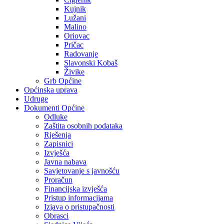
Kujnik
Lužani
Malino
Oriovac
Pričac
Radovanje
Slavonski Kobaš
Živike
Grb Općine
Općinska uprava
Udruge
Dokumenti Općine
Odluke
Zaštita osobnih podataka
Rješenja
Zapisnici
Izvješća
Javna nabava
Savjetovanje s javnošću
Proračun
Financijska izvješća
Pristup informacijama
Izjava o pristupačnosti
Obrasci