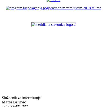
Službenik za informiranje:
Matea Brljević
Tel. 035/431-232