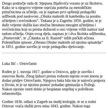
Drugo područje rada dr. Stjepana Ilijaševića vezano je uz školstvo.
Kako se u njegovo vrijeme osjećala potreba za metodičkim
priručnicima za učitelje, on je napisao prvi opširniji pedagoški
udžbenik pod naslovom „Obuka malenih ili katehetika za porabu
učiteljem i svećenikom”. Tiskana je u Zagrebu 1850. godine, te je
duže vrijeme služila kao stručna literatura mnogim učiteljima i
svećenicima koji su prema dužnosti u ono vrijeme vršili nadzor nad
radom učitelja. Osim ovog djela, napisao je i dva školska udžbenika,
„Pismovnik“, te „Čitanku za II. Razred“ nižih pučkih učiona.
Polemičkim spisom „Obrana Obuke malenih od njezina spisatelja”
iz 1851. godine završio je svoje pedagoško djelovanje.
Luka Ilić – Oriovčanin
Rođen je 1. travnja 1817. godine u Oriovcu, gdje je završio i
osnovnu školu. Zbog ljubavi prema rodnom mjestu svom imenu je
dodao pridjev Oriovčanin. Njegova baka bila mu je najveća potpora
u životu, te je uz njezinu pomoć pohađao gimnaziju u Požegi.
Nakon njezine smrti dobio je besplatan smještaj u požeškom
orfanotrofiju.
Godine 1836. odlazi u Zagreb na studij teologije, te se u rodni
Oriovac vraća služiti prvu misu 1843. godine. Nakon toga