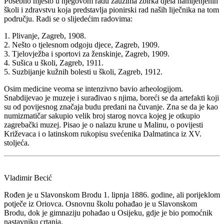
Posebno mjesto u njegovom radu zauzima zbirka djela namijenjenih
školi i zdravstvu koja predstavlja pionirski rad naših liječnika na tom
području. Radi se o slijedećim radovima:
1. Plivanje, Zagreb, 1908.
2. Nešto o tjelesnom odgoju djece, Zagreb, 1909.
3. Tjelovježba i sportovi za ženskinje, Zagreb, 1909.
4. Sušica u školi, Zagreb, 1911.
5. Suzbijanje kužnih bolesti u školi, Zagreb, 1912.
Osim medicine veoma se intenzivno bavio arheologijom.
Snabdijevao je muzeje i surađivao s njima, boreći se da artefakti koji
su od povijesnog značaja budu predani na čuvanje. Zna se da je kao
numizmatičar sakupio velik broj starog novca kojeg je otkupio
zagrebački muzej. Pisao je o nalazu krune u Malinu, o povijesti
Križevaca i o latinskom rukopisu svećenika Dalmatinca iz XV.
stoljeća.
Vladimir Becić
Rođen je u Slavonskom Brodu 1. lipnja 1886. godine, ali porijeklom
potječe iz Oriovca. Osnovnu školu pohađao je u Slavonskom
Brodu, dok je gimnaziju pohađao u Osijeku, gdje je bio pomoćnik
nastavniku crtanja.