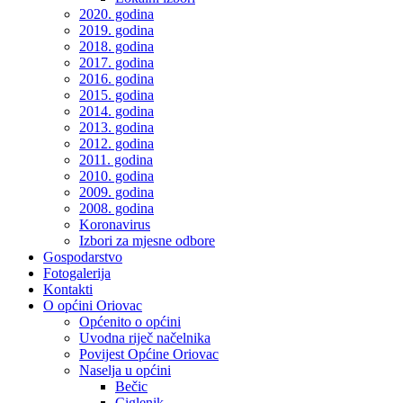
2020. godina
2019. godina
2018. godina
2017. godina
2016. godina
2015. godina
2014. godina
2013. godina
2012. godina
2011. godina
2010. godina
2009. godina
2008. godina
Koronavirus
Izbori za mjesne odbore
Gospodarstvo
Fotogalerija
Kontakti
O općini Oriovac
Općenito o općini
Uvodna riječ načelnika
Povijest Općine Oriovac
Naselja u općini
Bečic
Ciglenik