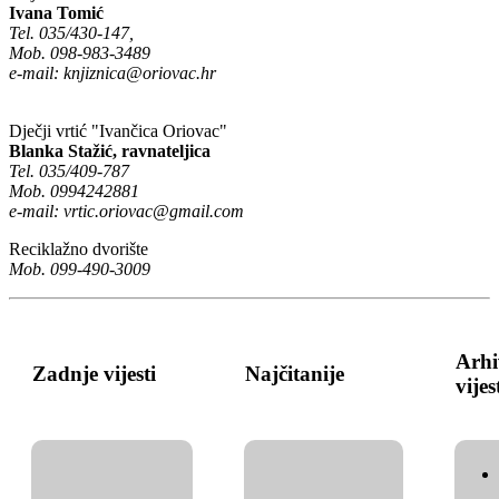
Ivana Tomić
Tel. 035/430-147,
Mob. 098-983-3489
e-mail:
knjiznica@oriovac.hr
Dječji vrtić "Ivančica Oriovac"
Blanka Stažić, ravnateljica
Tel. 035/409-787
Mob. 0994242881
e-mail:
vrtic.oriovac@gmail.com
Reciklažno dvorište
Mob. 099-490-3009
Arhi
Zadnje vijesti
Najčitanije
vijes