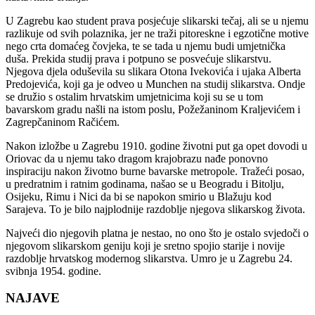
U Zagrebu kao student prava posjećuje slikarski tečaj, ali se u njemu
razlikuje od svih polaznika, jer ne traži pitoreskne i egzotične motive
nego crta domaćeg čovjeka, te se tada u njemu budi umjetnička
duša. Prekida studij prava i potpuno se posvećuje slikarstvu.
Njegova djela oduševila su slikara Otona Ivekovića i ujaka Alberta
Predojevića, koji ga je odveo u Munchen na studij slikarstva. Ondje
se družio s ostalim hrvatskim umjetnicima koji su se u tom
bavarskom gradu našli na istom poslu, Požežaninom Kraljevićem i
Zagrepčaninom Račićem.
Nakon izložbe u Zagrebu 1910. godine životni put ga opet dovodi u
Oriovac da u njemu tako dragom krajobrazu nađe ponovno
inspiraciju nakon životno burne bavarske metropole. Tražeći posao,
u predratnim i ratnim godinama, našao se u Beogradu i Bitolju,
Osijeku, Rimu i Nici da bi se napokon smirio u Blažuju kod
Sarajeva. To je bilo najplodnije razdoblje njegova slikarskog života.
Najveći dio njegovih platna je nestao, no ono što je ostalo svjedoči o
njegovom slikarskom geniju koji je sretno spojio starije i novije
razdoblje hrvatskog modernog slikarstva. Umro je u Zagrebu 24.
svibnja 1954. godine.
NAJAVE