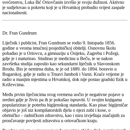
svećenstvu, Luka Ilić Oriovčanin izvršio je svoju dužnost. Aktivno
je sudjelovao u pokretu koji je u Hrvatskoj probudio svijest zaspale
nacionalnosti.
Dr. Fran Gundrum
Liječnik i publicist, Fran Gundrum se rodio 9. listopada 1856.
godine u veoma imućnoj posjedničkoj obitelji. Osnovnu školu
pohađao je u Oriovcu, a gimnaziju u Osijeku, Zagrebu i Požegi,
gdje je i maturirao. Studirao je medicinu u Beču, te se nakon
završetka studija zaposlio kao sekundarni liječnik u Slavonskom
Brodu. Bio je nemirna duha, te je od 1889. do 1894. boravio u
Bugarskoj, gdje je radio u Trnavi Jamboli i Varni. Kraće vrijeme je
radio u manjim mjestima u Hrvatskoj, dok nije postao gradski fizik u
Križevcima.
Među prvim liječnicima svog vremena uočio je negativne pojave u
sredini gdje je živio pa ih je pokušao ispraviti. U svojim knjigama
popularizirao je potrebu higijenskog standarda. Kao pisac higijeničar
objavio je još niz kompilatorskih djela o njezi zubi i kose, o
obrtničko – radničkom zdravstvu, kao i nizu izvještaja značajnih za
proučavanje povijesti zdravstva u oriovačkom kraju.