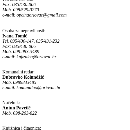
Fax: 035/430-006
Mob. 098/529-0270
e-mail:
opcinaoriovac@gmail.com
Osoba za nepravilnosti:
Ivana Tomić
Tel. 035/430-147, 035/431-232
Fax: 035/430-006
Mob. 098-983-3489
e-mail:
knjiznica@oriovac.hr
Komunalni redar:
Dubravko Kolundžić
Mob. 0989833485
e-mail:
komunalno@oriovac.hr
Načelnik:
Antun Pavetić
Mob. 098-263-822
Knjižnica i čitaonica: