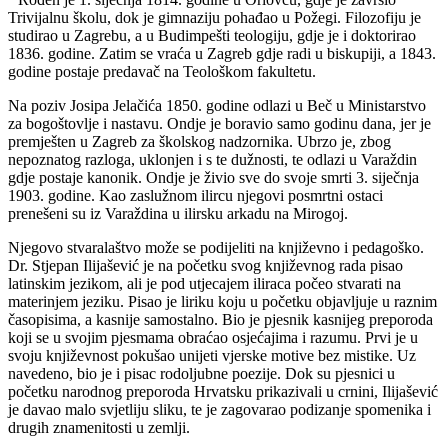
Trivijalnu školu, dok je gimnaziju pohađao u Požegi. Filozofiju je
studirao u Zagrebu, a u Budimpešti teologiju, gdje je i doktorirao
1836. godine. Zatim se vraća u Zagreb gdje radi u biskupiji, a 1843.
godine postaje predavač na Teološkom fakultetu.
Na poziv Josipa Jelačića 1850. godine odlazi u Beč u Ministarstvo
za bogoštovlje i nastavu. Ondje je boravio samo godinu dana, jer je
premješten u Zagreb za školskog nadzornika. Ubrzo je, zbog
nepoznatog razloga, uklonjen i s te dužnosti, te odlazi u Varaždin
gdje postaje kanonik. Ondje je živio sve do svoje smrti 3. siječnja
1903. godine. Kao zaslužnom ilircu njegovi posmrtni ostaci
prenešeni su iz Varaždina u ilirsku arkadu na Mirogoj.
Njegovo stvaralaštvo može se podijeliti na književno i pedagoško.
Dr. Stjepan Ilijašević je na početku svog književnog rada pisao
latinskim jezikom, ali je pod utjecajem iliraca počeo stvarati na
materinjem jeziku. Pisao je liriku koju u početku objavljuje u raznim
časopisima, a kasnije samostalno. Bio je pjesnik kasnijeg preporoda
koji se u svojim pjesmama obraćao osjećajima i razumu. Prvi je u
svoju književnost pokušao unijeti vjerske motive bez mistike. Uz
navedeno, bio je i pisac rodoljubne poezije. Dok su pjesnici u
početku narodnog preporoda Hrvatsku prikazivali u crnini, Ilijašević
je davao malo svjetliju sliku, te je zagovarao podizanje spomenika i
drugih znamenitosti u zemlji.