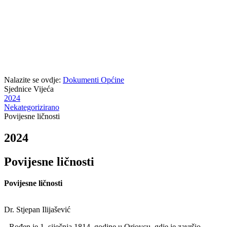
Nalazite se ovdje:
Dokumenti Općine
Sjednice Vijeća
2024
Nekategorizirano
Povijesne ličnosti
2024
Povijesne ličnosti
Povijesne ličnosti
Dr. Stjepan Ilijašević
Rođen je 1. siječnja 1814. godine u Oriovcu, gdje je završio