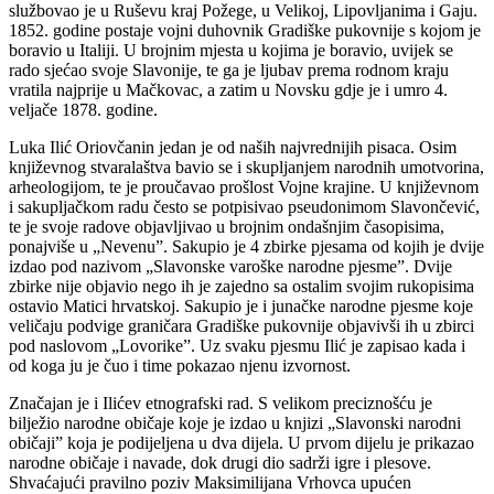
službovao je u Ruševu kraj Požege, u Velikoj, Lipovljanima i Gaju.
1852. godine postaje vojni duhovnik Gradiške pukovnije s kojom je
boravio u Italiji. U brojnim mjesta u kojima je boravio, uvijek se
rado sjećao svoje Slavonije, te ga je ljubav prema rodnom kraju
vratila najprije u Mačkovac, a zatim u Novsku gdje je i umro 4.
veljače 1878. godine.
Luka Ilić Oriovčanin jedan je od naših najvrednijih pisaca. Osim
književnog stvaralaštva bavio se i skupljanjem narodnih umotvorina,
arheologijom, te je proučavao prošlost Vojne krajine. U književnom
i sakupljačkom radu često se potpisivao pseudonimom Slavončević,
te je svoje radove objavljivao u brojnim ondašnjim časopisima,
ponajviše u „Nevenu”. Sakupio je 4 zbirke pjesama od kojih je dvije
izdao pod nazivom „Slavonske varoške narodne pjesme”. Dvije
zbirke nije objavio nego ih je zajedno sa ostalim svojim rukopisima
ostavio Matici hrvatskoj. Sakupio je i junačke narodne pjesme koje
veličaju podvige graničara Gradiške pukovnije objavivši ih u zbirci
pod naslovom „Lovorike”. Uz svaku pjesmu Ilić je zapisao kada i
od koga ju je čuo i time pokazao njenu izvornost.
Značajan je i Ilićev etnografski rad. S velikom preciznošću je
bilježio narodne običaje koje je izdao u knjizi „Slavonski narodni
običaji” koja je podijeljena u dva dijela. U prvom dijelu je prikazao
narodne običaje i navade, dok drugi dio sadrži igre i plesove.
Shvaćajući pravilno poziv Maksimilijana Vrhovca upućen