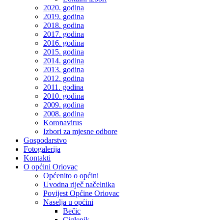
2020. godina
2019. godina
2018. godina
2017. godina
2016. godina
2015. godina
2014. godina
2013. godina
2012. godina
2011. godina
2010. godina
2009. godina
2008. godina
Koronavirus
Izbori za mjesne odbore
Gospodarstvo
Fotogalerija
Kontakti
O općini Oriovac
Općenito o općini
Uvodna riječ načelnika
Povijest Općine Oriovac
Naselja u općini
Bečic
Ciglenik