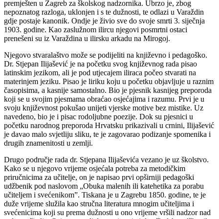
premješten u Zagreb za školskog nadzornika. Ubrzo je, zbog
nepoznatog razloga, uklonjen i s te dužnosti, te odlazi u Varaždin
gdje postaje kanonik. Ondje je živio sve do svoje smrti 3. siječnja
1903. godine. Kao zaslužnom ilircu njegovi posmrtni ostaci
prenešeni su iz Varaždina u ilirsku arkadu na Mirogoj.
Njegovo stvaralaštvo može se podijeliti na književno i pedagoško.
Dr. Stjepan Ilijašević je na početku svog književnog rada pisao
latinskim jezikom, ali je pod utjecajem iliraca počeo stvarati na
materinjem jeziku. Pisao je liriku koju u početku objavljuje u raznim
časopisima, a kasnije samostalno. Bio je pjesnik kasnijeg preporoda
koji se u svojim pjesmama obraćao osjećajima i razumu. Prvi je u
svoju književnost pokušao unijeti vjerske motive bez mistike. Uz
navedeno, bio je i pisac rodoljubne poezije. Dok su pjesnici u
početku narodnog preporoda Hrvatsku prikazivali u crnini, Ilijašević
je davao malo svjetliju sliku, te je zagovarao podizanje spomenika i
drugih znamenitosti u zemlji.
Drugo područje rada dr. Stjepana Ilijaševića vezano je uz školstvo.
Kako se u njegovo vrijeme osjećala potreba za metodičkim
priručnicima za učitelje, on je napisao prvi opširniji pedagoški
udžbenik pod naslovom „Obuka malenih ili katehetika za porabu
učiteljem i svećenikom”. Tiskana je u Zagrebu 1850. godine, te je
duže vrijeme služila kao stručna literatura mnogim učiteljima i
svećenicima koji su prema dužnosti u ono vrijeme vršili nadzor nad