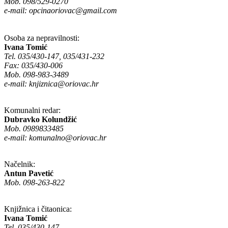
Mob. 098/529-0270
e-mail:
opcinaoriovac@gmail.com
Osoba za nepravilnosti:
Ivana Tomić
Tel. 035/430-147, 035/431-232
Fax: 035/430-006
Mob. 098-983-3489
e-mail:
knjiznica@oriovac.hr
Komunalni redar:
Dubravko Kolundžić
Mob. 0989833485
e-mail:
komunalno@oriovac.hr
Načelnik:
Antun Pavetić
Mob. 098-263-822
Knjižnica i čitaonica:
Ivana Tomić
Tel. 035/430-147,