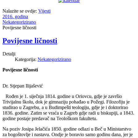
Nalazite se ovdje:
Vijesti
2016. godina
Nekategorizirano
Povijesne ličnosti
Povijesne ličnosti
Detalji
Kategorija:
Nekategorizirano
Povijesne ličnosti
Dr. Stjepan Ilijašević
Rođen je 1. siječnja 1814. godine u Oriovcu, gdje je završio
Trivijalnu školu, dok je gimnaziju pohađao u Požegi. Filozofiju je
studirao u Zagrebu, a u Budimpešti teologiju, gdje je i doktorirao
1836. godine. Zatim se vraća u Zagreb gdje radi u biskupiji, a 1843.
godine postaje predavač na Teološkom fakultetu.
Na poziv Josipa Jelačića 1850. godine odlazi u Beč u Ministarstvo
za bogoštovlje i nastavu. Ondje je boravio samo godinu dana, jer je