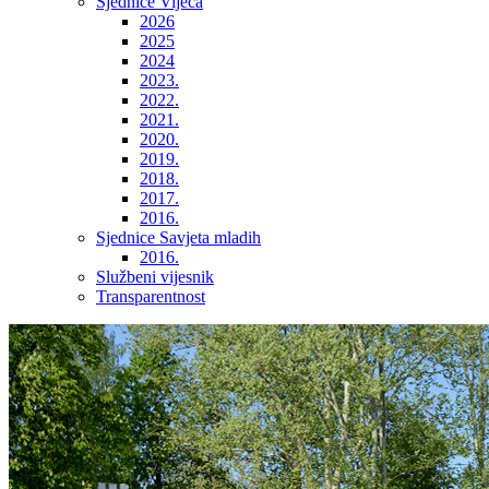
Sjednice Vijeća
2026
2025
2024
2023.
2022.
2021.
2020.
2019.
2018.
2017.
2016.
Sjednice Savjeta mladih
2016.
Službeni vijesnik
Transparentnost