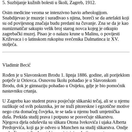
5. Suzbijanje kužnih bolesti u školi, Zagreb, 1912.
Osim medicine veoma se intenzivno bavio arheologijom.
Snabdijevao je muzeje i surađivao s njima, boreći se da artefakti koji
su od povijesnog značaja budu predani na čuvanje. Zna se da je kao
numizmatičar sakupio velik broj starog novca kojeg je otkupio
zagrebački muzej. Pisao je o nalazu krune u Malinu, o povijesti
Križevaca i o latinskom rukopisu svećenika Dalmatinca iz XV.
stoljeća.
Vladimir Becić
Rođen je u Slavonskom Brodu 1. lipnja 1886. godine, ali porijeklom
potječe iz Oriovca. Osnovnu školu pohađao je u Slavonskom
Brodu, dok je gimnaziju pohađao u Osijeku, gdje je bio pomoćnik
nastavniku crtanja.
U Zagrebu kao student prava posjećuje slikarski tečaj, ali se u njemu
razlikuje od svih polaznika, jer ne traži pitoreskne i egzotične motive
nego crta domaćeg čovjeka, te se tada u njemu budi umjetnička
duša. Prekida studij prava i potpuno se posvećuje slikarstvu.
Njegova djela oduševila su slikara Otona Ivekovića i ujaka Alberta
Predojevića, koji ga je odveo u Munchen na studij slikarstva. Ondje