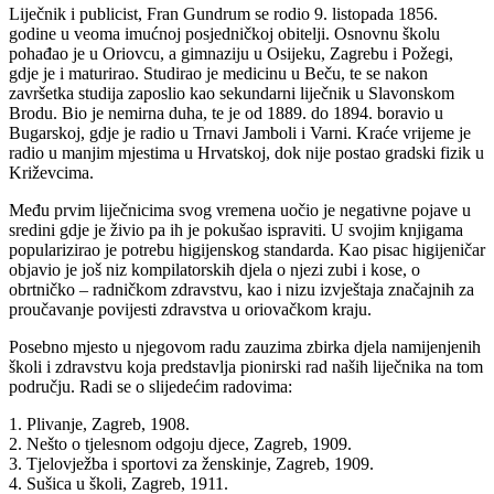
Liječnik i publicist, Fran Gundrum se rodio 9. listopada 1856.
godine u veoma imućnoj posjedničkoj obitelji. Osnovnu školu
pohađao je u Oriovcu, a gimnaziju u Osijeku, Zagrebu i Požegi,
gdje je i maturirao. Studirao je medicinu u Beču, te se nakon
završetka studija zaposlio kao sekundarni liječnik u Slavonskom
Brodu. Bio je nemirna duha, te je od 1889. do 1894. boravio u
Bugarskoj, gdje je radio u Trnavi Jamboli i Varni. Kraće vrijeme je
radio u manjim mjestima u Hrvatskoj, dok nije postao gradski fizik u
Križevcima.
Među prvim liječnicima svog vremena uočio je negativne pojave u
sredini gdje je živio pa ih je pokušao ispraviti. U svojim knjigama
popularizirao je potrebu higijenskog standarda. Kao pisac higijeničar
objavio je još niz kompilatorskih djela o njezi zubi i kose, o
obrtničko – radničkom zdravstvu, kao i nizu izvještaja značajnih za
proučavanje povijesti zdravstva u oriovačkom kraju.
Posebno mjesto u njegovom radu zauzima zbirka djela namijenjenih
školi i zdravstvu koja predstavlja pionirski rad naših liječnika na tom
području. Radi se o slijedećim radovima:
1. Plivanje, Zagreb, 1908.
2. Nešto o tjelesnom odgoju djece, Zagreb, 1909.
3. Tjelovježba i sportovi za ženskinje, Zagreb, 1909.
4. Sušica u školi, Zagreb, 1911.