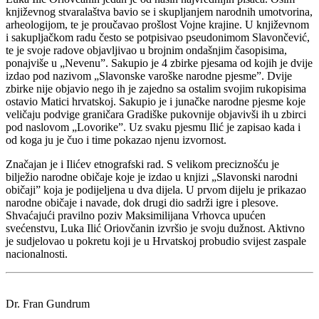
književnog stvaralaštva bavio se i skupljanjem narodnih umotvorina,
arheologijom, te je proučavao prošlost Vojne krajine. U književnom
i sakupljačkom radu često se potpisivao pseudonimom Slavončević,
te je svoje radove objavljivao u brojnim ondašnjim časopisima,
ponajviše u „Nevenu”. Sakupio je 4 zbirke pjesama od kojih je dvije
izdao pod nazivom „Slavonske varoške narodne pjesme”. Dvije
zbirke nije objavio nego ih je zajedno sa ostalim svojim rukopisima
ostavio Matici hrvatskoj. Sakupio je i junačke narodne pjesme koje
veličaju podvige graničara Gradiške pukovnije objavivši ih u zbirci
pod naslovom „Lovorike”. Uz svaku pjesmu Ilić je zapisao kada i
od koga ju je čuo i time pokazao njenu izvornost.
Značajan je i Ilićev etnografski rad. S velikom preciznošću je
bilježio narodne običaje koje je izdao u knjizi „Slavonski narodni
običaji” koja je podijeljena u dva dijela. U prvom dijelu je prikazao
narodne običaje i navade, dok drugi dio sadrži igre i plesove.
Shvaćajući pravilno poziv Maksimilijana Vrhovca upućen
svećenstvu, Luka Ilić Oriovčanin izvršio je svoju dužnost. Aktivno
je sudjelovao u pokretu koji je u Hrvatskoj probudio svijest zaspale
nacionalnosti.
Dr. Fran Gundrum