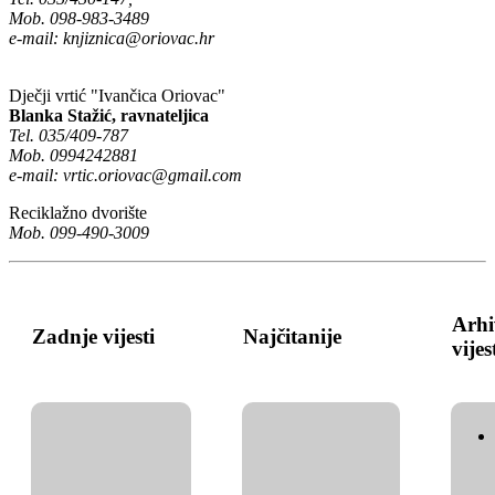
Mob. 098-983-3489
e-mail:
knjiznica@oriovac.hr
Dječji vrtić "Ivančica Oriovac"
Blanka Stažić, ravnateljica
Tel. 035/409-787
Mob. 0994242881
e-mail:
vrtic.oriovac@gmail.com
Reciklažno dvorište
Mob. 099-490-3009
Arhi
Zadnje vijesti
Najčitanije
vijes