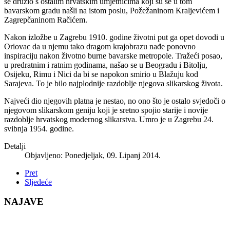
se družio s ostalim hrvatskim umjetnicima koji su se u tom
bavarskom gradu našli na istom poslu, Požežaninom Kraljevićem i
Zagrepčaninom Račićem.
Nakon izložbe u Zagrebu 1910. godine životni put ga opet dovodi u
Oriovac da u njemu tako dragom krajobrazu nađe ponovno
inspiraciju nakon životno burne bavarske metropole. Tražeći posao,
u predratnim i ratnim godinama, našao se u Beogradu i Bitolju,
Osijeku, Rimu i Nici da bi se napokon smirio u Blažuju kod
Sarajeva. To je bilo najplodnije razdoblje njegova slikarskog života.
Najveći dio njegovih platna je nestao, no ono što je ostalo svjedoči o
njegovom slikarskom geniju koji je sretno spojio starije i novije
razdoblje hrvatskog modernog slikarstva. Umro je u Zagrebu 24.
svibnja 1954. godine.
Detalji
Objavljeno: Ponedjeljak, 09. Lipanj 2014.
Pret
Sljedeće
NAJAVE