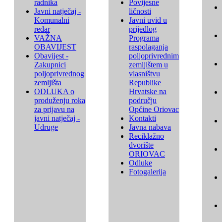
radnika
Povijesne
Javni natječaj -
ličnosti
Komunalni
Javni uvid u
redar
prijedlog
VAŽNA
Programa
OBAVIJEST
raspolaganja
Obavijest -
poljoprivrednim
Zakupnici
zemljištem u
poljoprivrednog
vlasništvu
zemljišta
Republike
ODLUKA o
Hrvatske na
produženju roka
području
za prijavu na
Općine Oriovac
javni natječaj -
Kontakti
Udruge
Javna nabava
Reciklažno
dvorište
ORIOVAC
Odluke
Fotogalerija