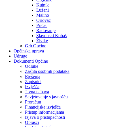
Kujnik
Lužani
Malino
Oriovac
Pričac
Radovanje
Slavonski Kobaš
Živike
Grb Općine
Općinska uprava
Udruge
Dokumenti Općine
Odluke
Zaštita osobnih podataka
Rješenja
Zapisnici
Izvješća
Javna nabava
Savjetovanje s javnošću
Proračun
Financijska izvješća
Pristup informacijama
Izjava o pristupačnosti
Obrasci