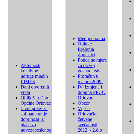
Mediji o nama
Odluke
Rješenja
Zapisnici
Poticajne mjere
Aktivnosti
za razvoj
kreativne
gospodarstva
udruge mladih
Proračun u
LIMES
malom 2009.
Dani otvorenih
IV. Izmjena i
vrata
dopuna PPUO
Obilježen Dan
Oriovac
Općine Oriovac
Obzor
Javni poziv za
Vijesti
sufinanciranje
Oriovačke
doprinosa iz
žetvene
plaće za
svečanosti
novozaposlenog
2012. - 2.dio