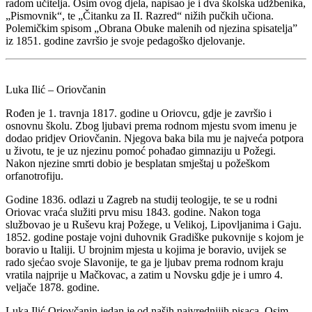
radom učitelja. Osim ovog djela, napisao je i dva školska udžbenika,
„Pismovnik“, te „Čitanku za II. Razred“ nižih pučkih učiona.
Polemičkim spisom „Obrana Obuke malenih od njezina spisatelja”
iz 1851. godine završio je svoje pedagoško djelovanje.
Luka Ilić – Oriovčanin
Rođen je 1. travnja 1817. godine u Oriovcu, gdje je završio i
osnovnu školu. Zbog ljubavi prema rodnom mjestu svom imenu je
dodao pridjev Oriovčanin. Njegova baka bila mu je najveća potpora
u životu, te je uz njezinu pomoć pohađao gimnaziju u Požegi.
Nakon njezine smrti dobio je besplatan smještaj u požeškom
orfanotrofiju.
Godine 1836. odlazi u Zagreb na studij teologije, te se u rodni
Oriovac vraća služiti prvu misu 1843. godine. Nakon toga
službovao je u Ruševu kraj Požege, u Velikoj, Lipovljanima i Gaju.
1852. godine postaje vojni duhovnik Gradiške pukovnije s kojom je
boravio u Italiji. U brojnim mjesta u kojima je boravio, uvijek se
rado sjećao svoje Slavonije, te ga je ljubav prema rodnom kraju
vratila najprije u Mačkovac, a zatim u Novsku gdje je i umro 4.
veljače 1878. godine.
Luka Ilić Oriovčanin jedan je od naših najvrednijih pisaca. Osim