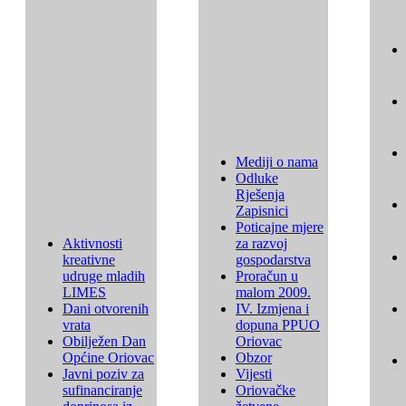
Mediji o nama
Odluke
Rješenja
Zapisnici
Poticajne mjere
Aktivnosti
za razvoj
kreativne
gospodarstva
udruge mladih
Proračun u
LIMES
malom 2009.
Dani otvorenih
IV. Izmjena i
vrata
dopuna PPUO
Obilježen Dan
Oriovac
Općine Oriovac
Obzor
Javni poziv za
Vijesti
sufinanciranje
Oriovačke