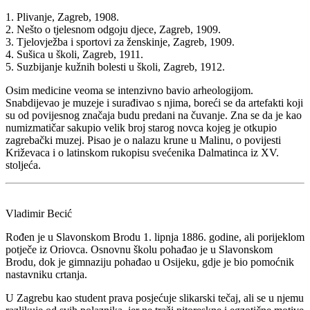
1. Plivanje, Zagreb, 1908.
2. Nešto o tjelesnom odgoju djece, Zagreb, 1909.
3. Tjelovježba i sportovi za ženskinje, Zagreb, 1909.
4. Sušica u školi, Zagreb, 1911.
5. Suzbijanje kužnih bolesti u školi, Zagreb, 1912.
Osim medicine veoma se intenzivno bavio arheologijom.
Snabdijevao je muzeje i surađivao s njima, boreći se da artefakti koji
su od povijesnog značaja budu predani na čuvanje. Zna se da je kao
numizmatičar sakupio velik broj starog novca kojeg je otkupio
zagrebački muzej. Pisao je o nalazu krune u Malinu, o povijesti
Križevaca i o latinskom rukopisu svećenika Dalmatinca iz XV.
stoljeća.
Vladimir Becić
Rođen je u Slavonskom Brodu 1. lipnja 1886. godine, ali porijeklom
potječe iz Oriovca. Osnovnu školu pohađao je u Slavonskom
Brodu, dok je gimnaziju pohađao u Osijeku, gdje je bio pomoćnik
nastavniku crtanja.
U Zagrebu kao student prava posjećuje slikarski tečaj, ali se u njemu