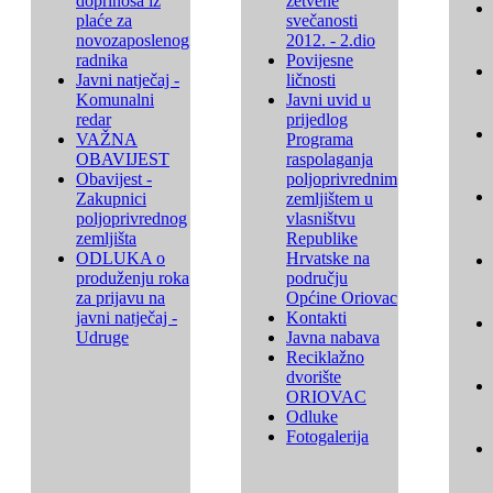
doprinosa iz
žetvene
plaće za
svečanosti
novozaposlenog
2012. - 2.dio
radnika
Povijesne
Javni natječaj -
ličnosti
Komunalni
Javni uvid u
redar
prijedlog
VAŽNA
Programa
OBAVIJEST
raspolaganja
Obavijest -
poljoprivrednim
Zakupnici
zemljištem u
poljoprivrednog
vlasništvu
zemljišta
Republike
ODLUKA o
Hrvatske na
produženju roka
području
za prijavu na
Općine Oriovac
javni natječaj -
Kontakti
Udruge
Javna nabava
Reciklažno
dvorište
ORIOVAC
Odluke
Fotogalerija