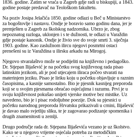
1836. godine. Zatim se vraća u Zagreb gdje radi u biskupiji, a 1843.
godine postaje predavač na Teološkom fakultetu.
Na poziv Josipa Jelačića 1850. godine odlazi u Beč u Ministarstvo
za bogoštovlje i nastavu. Ondje je boravio samo godinu dana, jer je
premješten u Zagreb za školskog nadzornika. Ubrzo je, zbog
nepoznatog razloga, uklonjen i s te dužnosti, te odlazi u Varaždin
gdje postaje kanonik. Ondje je živio sve do svoje smrti 3. siječnja
1903. godine. Kao zaslužnom ilircu njegovi posmrtni ostaci
prenešeni su iz Varaždina u ilirsku arkadu na Mirogoj.
Njegovo stvaralaštvo može se podijeliti na književno i pedagoško.
Dr. Stjepan Ilijašević je na početku svog književnog rada pisao
latinskim jezikom, ali je pod utjecajem iliraca počeo stvarati na
materinjem jeziku. Pisao je liriku koju u početku objavljuje u raznim
časopisima, a kasnije samostalno. Bio je pjesnik kasnijeg preporoda
koji se u svojim pjesmama obraćao osjećajima i razumu. Prvi je u
svoju književnost pokušao unijeti vjerske motive bez mistike. Uz
navedeno, bio je i pisac rodoljubne poezije. Dok su pjesnici u
početku narodnog preporoda Hrvatsku prikazivali u crnini, Ilijašević
je davao malo svjetliju sliku, te je zagovarao podizanje spomenika i
drugih znamenitosti u zemlji.
Drugo područje rada dr. Stjepana Ilijaševića vezano je uz školstvo.
Kako se u njegovo vrijeme osjećala potreba za metodičkim