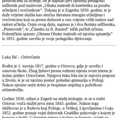
priručnicima za učitelje, on je napisao prvi opširniji pedagoški
udžbenik pod naslovom „Obuka malenih ili katehetika za porabu
učiteljem i svećenikom”. Tiskana je u Zagrebu 1850. godine, te je
duže vrijeme služila kao stručna literatura mnogim učiteljima i
svećenicima koji su prema dužnosti u ono vrijeme vršili nadzor nad
radom učitelja. Osim ovog djela, napisao je i dva školska udžbenika,
„Pismovnik“, te „Čitanku za II. Razred“ nižih pučkih učiona.
Polemičkim spisom „Obrana Obuke malenih od njezina spisatelja”
iz 1851. godine završio je svoje pedagoško djelovanje.
Luka Ilić – Oriovčanin
Rođen je 1. travnja 1817. godine u Oriovcu, gdje je završio i
osnovnu školu. Zbog ljubavi prema rodnom mjestu svom imenu je
dodao pridjev Oriovčanin. Njegova baka bila mu je najveća potpora
u životu, te je uz njezinu pomoć pohađao gimnaziju u Požegi.
Nakon njezine smrti dobio je besplatan smještaj u požeškom
orfanotrofiju.
Godine 1836. odlazi u Zagreb na studij teologije, te se u rodni
Oriovac vraća služiti prvu misu 1843. godine. Nakon toga
službovao je u Ruševu kraj Požege, u Velikoj, Lipovljanima i Gaju.
1852. godine postaje vojni duhovnik Gradiške pukovnije s kojom je
boravio u Italiji. U brojnim mjesta u kojima je boravio, uvijek se