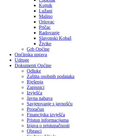
Kujnik
Lužani
Malino
Oriovac
Pričac
Radovanje
Slavonski Kobaš
Živike
Grb Općine
Općinska uprava
Udruge
Dokumenti Općine
Odluke
Zaštita osobnih podataka
Rješenja
Zapisnici
Izvješća
Javna nabava
Savjetovanje s javnošću
Proračun
Financijska izvješća
Pristup informacijama
Izjava o pristupačnosti
Obrasci