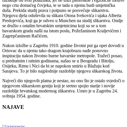
razlikuje od svih polaznika, jer ne traži pitoreskne i egzotične motive
nego crta domaćeg čovjeka, te se tada u njemu budi umjetnička
duša. Prekida studij prava i potpuno se posvećuje slikarstvu.
Njegova djela oduševila su slikara Otona Ivekovića i ujaka Alberta
Predojevića, koji ga je odveo u Munchen na studij slikarstva. Ondje
se družio s ostalim hrvatskim umjetnicima koji su se u tom
bavarskom gradu našli na istom poslu, Požežaninom Kraljevićem i
Zagrepčaninom Račićem.
Nakon izložbe u Zagrebu 1910. godine životni put ga opet dovodi u
Oriovac da u njemu tako dragom krajobrazu nađe ponovno
inspiraciju nakon životno burne bavarske metropole. Tražeći posao,
u predratnim i ratnim godinama, našao se u Beogradu i Bitolju,
Osijeku, Rimu i Nici da bi se napokon smirio u Blažuju kod
Sarajeva. To je bilo najplodnije razdoblje njegova slikarskog života.
Najveći dio njegovih platna je nestao, no ono što je ostalo svjedoči o
njegovom slikarskom geniju koji je sretno spojio starije i novije
razdoblje hrvatskog modernog slikarstva. Umro je u Zagrebu 24.
svibnja 1954. godine.
NAJAVE