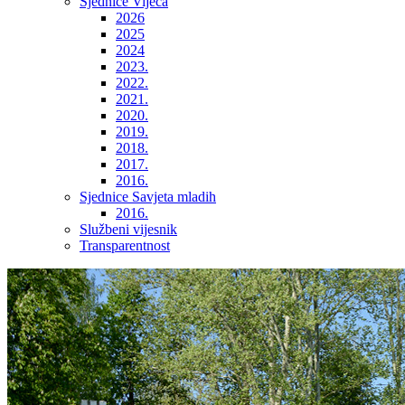
Sjednice Vijeća
2026
2025
2024
2023.
2022.
2021.
2020.
2019.
2018.
2017.
2016.
Sjednice Savjeta mladih
2016.
Službeni vijesnik
Transparentnost