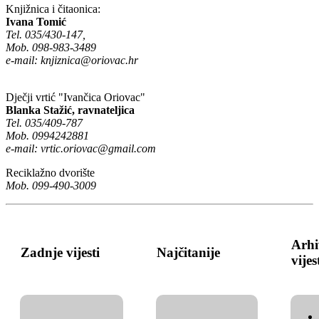
Knjižnica i čitaonica:
Ivana Tomić
Tel. 035/430-147,
Mob. 098-983-3489
e-mail:
knjiznica@oriovac.hr
Dječji vrtić "Ivančica Oriovac"
Blanka Stažić, ravnateljica
Tel. 035/409-787
Mob. 0994242881
e-mail:
vrtic.oriovac@gmail.com
Reciklažno dvorište
Mob. 099-490-3009
Arhi
Zadnje vijesti
Najčitanije
vijes