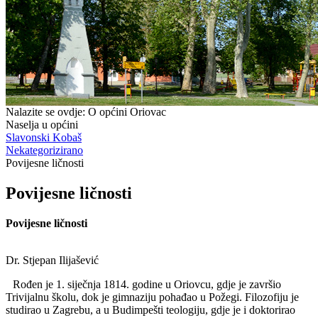
Nalazite se ovdje:
O općini Oriovac
Naselja u općini
Slavonski Kobaš
Nekategorizirano
Povijesne ličnosti
Povijesne ličnosti
Povijesne ličnosti
Dr. Stjepan Ilijašević
Rođen je 1. siječnja 1814. godine u Oriovcu, gdje je završio
Trivijalnu školu, dok je gimnaziju pohađao u Požegi. Filozofiju je
studirao u Zagrebu, a u Budimpešti teologiju, gdje je i doktorirao