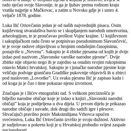
rado sjećao svoje Slavonije, te ga je ljubav prema rodnom kraju
vratila najprije u Mačkovac, a zatim u Novsku gdje je i umro 4.
veljače 1878. godine.
Luka Ilić Oriovčanin jedan je od naših najvrednijih pisaca. Osim
književnog stvaralaštva bavio se i skupljanjem narodnih umotvorina,
arheologijom, te je proučavao prošlost Vojne krajine. U književnom
i sakupljačkom radu često se potpisivao pseudonimom Slavončević,
te je svoje radove objavljivao u brojnim ondašnjim časopisima,
ponajviše u „Nevenu”. Sakupio je 4 zbirke pjesama od kojih je dvije
izdao pod nazivom „Slavonske varoške narodne pjesme”. Dvije
zbirke nije objavio nego ih je zajedno sa ostalim svojim rukopisima
ostavio Matici hrvatskoj. Sakupio je i junačke narodne pjesme koje
veličaju podvige graničara Gradiške pukovnije objavivši ih u zbirci
pod naslovom „Lovorike”. Uz svaku pjesmu Ilić je zapisao kada i
od koga ju je čuo i time pokazao njenu izvornost.
Značajan je i Ilićev etnografski rad. S velikom preciznošću je
bilježio narodne običaje koje je izdao u knjizi „Slavonski narodni
običaji” koja je podijeljena u dva dijela. U prvom dijelu je prikazao
narodne običaje i navade, dok drugi dio sadrži igre i plesove.
Shvaćajući pravilno poziv Maksimilijana Vrhovca upućen
svećenstvu, Luka Ilić Oriovčanin izvršio je svoju dužnost. Aktivno
je sudjelovao u pokretu koji je u Hrvatskoj probudio svijest zaspale
nacionalnosti.