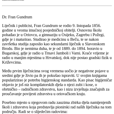
Dr. Fran Gundrum
Liječnik i publicist, Fran Gundrum se rodio 9. listopada 1856.
godine u veoma imućnoj posjedničkoj obitelji. Osnovnu školu
pohađao je u Oriovcu, a gimnaziju u Osijeku, Zagrebu i Požegi,
gdje je i maturirao. Studirao je medicinu u Beču, te se nakon
završetka studija zaposlio kao sekundarni liječnik u Slavonskom
Brodu. Bio je nemirna duha, te je od 1889. do 1894. boravio u
Bugarskoj, gdje je radio u Trnavi Jamboli i Varni. Kraće vrijeme je
radio u manjim mjestima u Hrvatskoj, dok nije postao gradski fizik u
Križevcima.
Među prvim liječnicima svog vremena uočio je negativne pojave u
sredini gdje je živio pa ih je pokušao ispraviti. U svojim knjigama
popularizirao je potrebu higijenskog standarda. Kao pisac higijeničar
objavio je još niz kompilatorskih djela o njezi zubi i kose, o
obrtničko – radničkom zdravstvu, kao i nizu izvještaja značajnih za
proučavanje povijesti zdravstva u oriovačkom kraju.
Posebno mjesto u njegovom radu zauzima zbirka djela namijenjenih
školi i zdravstvu koja predstavlja pionirski rad naših liječnika na tom
području. Radi se o slijedećim radovima: