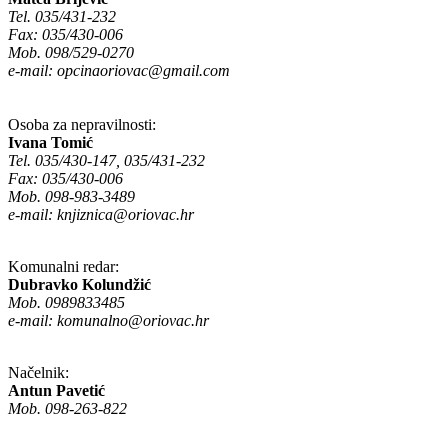
Tel. 035/431-232
Fax: 035/430-006
Mob. 098/529-0270
e-mail:
opcinaoriovac@gmail.com
Osoba za nepravilnosti:
Ivana Tomić
Tel. 035/430-147, 035/431-232
Fax: 035/430-006
Mob. 098-983-3489
e-mail:
knjiznica@oriovac.hr
Komunalni redar:
Dubravko Kolundžić
Mob. 0989833485
e-mail:
komunalno@oriovac.hr
Načelnik:
Antun Pavetić
Mob. 098-263-822