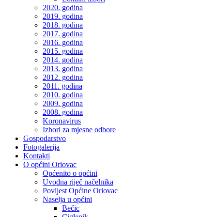
2020. godina
2019. godina
2018. godina
2017. godina
2016. godina
2015. godina
2014. godina
2013. godina
2012. godina
2011. godina
2010. godina
2009. godina
2008. godina
Koronavirus
Izbori za mjesne odbore
Gospodarstvo
Fotogalerija
Kontakti
O općini Oriovac
Općenito o općini
Uvodna riječ načelnika
Povijest Općine Oriovac
Naselja u općini
Bečic
Ciglenik