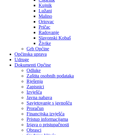
Kujnik
Lužani
Malino
Oriovac
Pričac
Radovanje
Slavonski Kobaš
Živike
Grb Općine
Općinska uprava
Udruge
Dokumenti Općine
Odluke
Zaštita osobnih podataka
Rješenja
Zapisnici
Izvješća
Javna nabava
Savjetovanje s javnošću
Proračun
Financijska izvješća
Pristup informacijama
Izjava o pristupačnosti
Obrasci