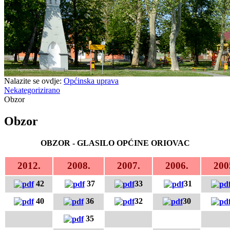
Nalazite se ovdje:
Općinska uprava
Nekategorizirano
Obzor
Obzor
OBZOR - GLASILO OPĆINE ORIOVAC
2012.
2008.
2007.
2006.
200
42
37
33
31
40
36
32
30
35