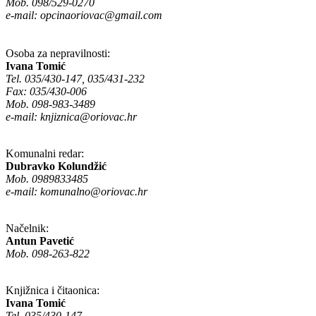
Mob. 098/529-0270
e-mail:
opcinaoriovac@gmail.com
Osoba za nepravilnosti:
Ivana Tomić
Tel. 035/430-147, 035/431-232
Fax: 035/430-006
Mob. 098-983-3489
e-mail:
knjiznica@oriovac.hr
Komunalni redar:
Dubravko Kolundžić
Mob. 0989833485
e-mail:
komunalno@oriovac.hr
Načelnik:
Antun Pavetić
Mob. 098-263-822
Knjižnica i čitaonica:
Ivana Tomić
Tel. 035/430-147,