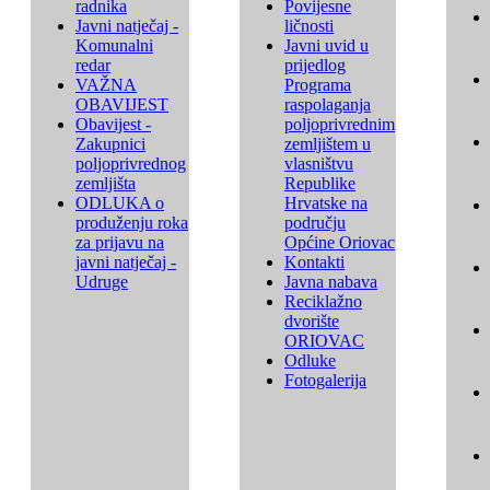
radnika
Povijesne
Javni natječaj -
ličnosti
Komunalni
Javni uvid u
redar
prijedlog
VAŽNA
Programa
OBAVIJEST
raspolaganja
Obavijest -
poljoprivrednim
Zakupnici
zemljištem u
poljoprivrednog
vlasništvu
zemljišta
Republike
ODLUKA o
Hrvatske na
produženju roka
području
za prijavu na
Općine Oriovac
javni natječaj -
Kontakti
Udruge
Javna nabava
Reciklažno
dvorište
ORIOVAC
Odluke
Fotogalerija