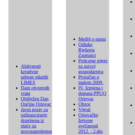
Mediji o nama
Odluke
Rješenja
Zapisnici
Poticajne mjere
Aktivnosti
za razvoj
kreativne
gospodarstva
udruge mladih
Proračun u
LIMES
malom 2009.
Dani otvorenih
IV. Izmjena i
vrata
dopuna PPUO
Obilježen Dan
Oriovac
Općine Oriovac
Obzor
Javni poziv za
Vijesti
sufinanciranje
Oriovačke
doprinosa iz
žetvene
plaće za
svečanosti
novozaposlenog
2012. - 2.dio