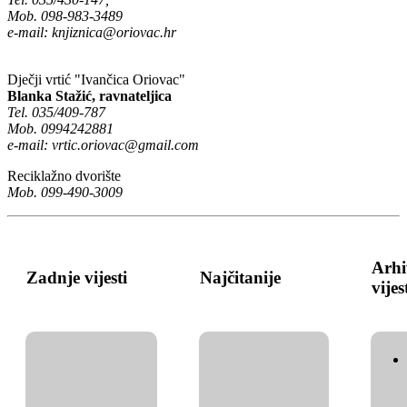
Mob. 098-983-3489
e-mail:
knjiznica@oriovac.hr
Dječji vrtić "Ivančica Oriovac"
Blanka Stažić, ravnateljica
Tel. 035/409-787
Mob. 0994242881
e-mail:
vrtic.oriovac@gmail.com
Reciklažno dvorište
Mob. 099-490-3009
Arhi
Zadnje vijesti
Najčitanije
vijes