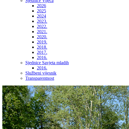
Sjednice Vijeća
2026
2025
2024
2023.
2022.
2021.
2020.
2019.
2018.
2017.
2016.
Sjednice Savjeta mladih
2016.
Službeni vijesnik
Transparentnost