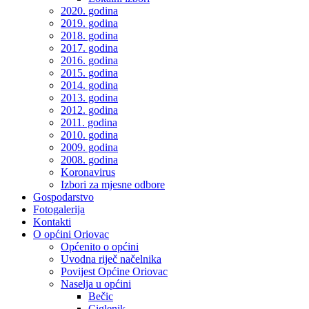
2020. godina
2019. godina
2018. godina
2017. godina
2016. godina
2015. godina
2014. godina
2013. godina
2012. godina
2011. godina
2010. godina
2009. godina
2008. godina
Koronavirus
Izbori za mjesne odbore
Gospodarstvo
Fotogalerija
Kontakti
O općini Oriovac
Općenito o općini
Uvodna riječ načelnika
Povijest Općine Oriovac
Naselja u općini
Bečic
Ciglenik