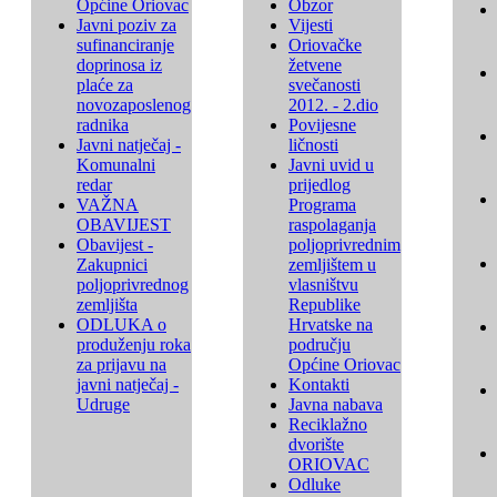
Općine Oriovac
Obzor
Javni poziv za
Vijesti
sufinanciranje
Oriovačke
doprinosa iz
žetvene
plaće za
svečanosti
novozaposlenog
2012. - 2.dio
radnika
Povijesne
Javni natječaj -
ličnosti
Komunalni
Javni uvid u
redar
prijedlog
VAŽNA
Programa
OBAVIJEST
raspolaganja
Obavijest -
poljoprivrednim
Zakupnici
zemljištem u
poljoprivrednog
vlasništvu
zemljišta
Republike
ODLUKA o
Hrvatske na
produženju roka
području
za prijavu na
Općine Oriovac
javni natječaj -
Kontakti
Udruge
Javna nabava
Reciklažno
dvorište
ORIOVAC
Odluke