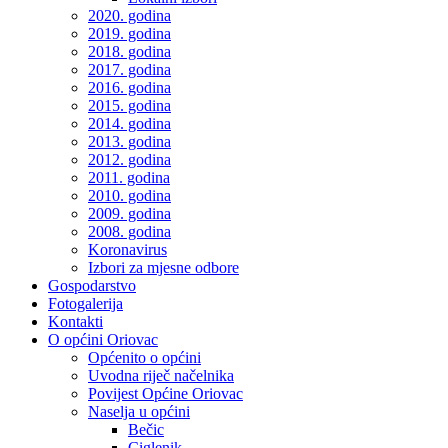
2020. godina
2019. godina
2018. godina
2017. godina
2016. godina
2015. godina
2014. godina
2013. godina
2012. godina
2011. godina
2010. godina
2009. godina
2008. godina
Koronavirus
Izbori za mjesne odbore
Gospodarstvo
Fotogalerija
Kontakti
O općini Oriovac
Općenito o općini
Uvodna riječ načelnika
Povijest Općine Oriovac
Naselja u općini
Bečic
Ciglenik