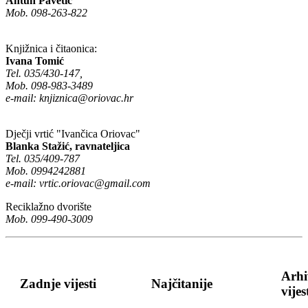
Antun Pavetić
Mob. 098-263-822
Knjižnica i čitaonica:
Ivana Tomić
Tel. 035/430-147,
Mob. 098-983-3489
e-mail:
knjiznica@oriovac.hr
Dječji vrtić "Ivančica Oriovac"
Blanka Stažić, ravnateljica
Tel. 035/409-787
Mob. 0994242881
e-mail:
vrtic.oriovac@gmail.com
Reciklažno dvorište
Mob. 099-490-3009
Arhi
Zadnje vijesti
Najčitanije
vijes