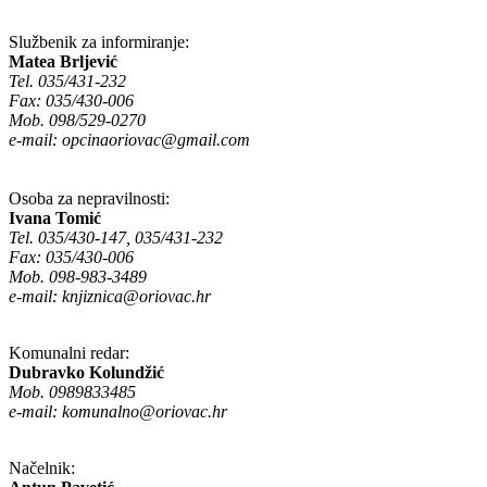
Službenik za informiranje:
Matea Brljević
Tel. 035/431-232
Fax: 035/430-006
Mob. 098/529-0270
e-mail:
opcinaoriovac@gmail.com
Osoba za nepravilnosti:
Ivana Tomić
Tel. 035/430-147, 035/431-232
Fax: 035/430-006
Mob. 098-983-3489
e-mail:
knjiznica@oriovac.hr
Komunalni redar:
Dubravko Kolundžić
Mob. 0989833485
e-mail:
komunalno@oriovac.hr
Načelnik: