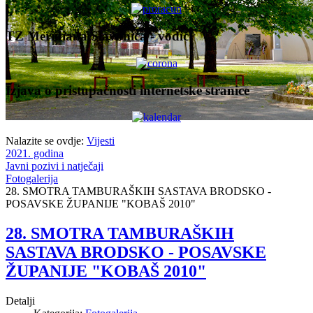
TZ Meridiana Slavonica - vodič
Izjava o pristupačnosti internetske stranice
Nalazite se ovdje:
Vijesti
2021. godina
Javni pozivi i natječaji
Fotogalerija
28. SMOTRA TAMBURAŠKIH SASTAVA BRODSKO -
POSAVSKE ŽUPANIJE "KOBAŠ 2010"
28. SMOTRA TAMBURAŠKIH
SASTAVA BRODSKO - POSAVSKE
ŽUPANIJE "KOBAŠ 2010"
Detalji