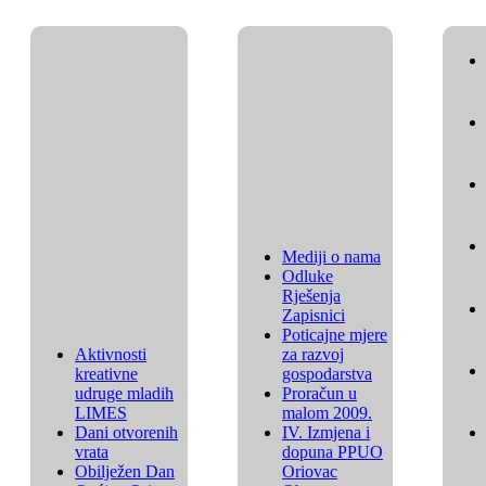
Mediji o nama
Odluke
Rješenja
Zapisnici
Poticajne mjere
Aktivnosti
za razvoj
kreativne
gospodarstva
udruge mladih
Proračun u
LIMES
malom 2009.
Dani otvorenih
IV. Izmjena i
vrata
dopuna PPUO
Obilježen Dan
Oriovac