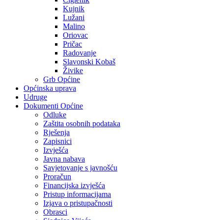
Kujnik
Lužani
Malino
Oriovac
Pričac
Radovanje
Slavonski Kobaš
Živike
Grb Općine
Općinska uprava
Udruge
Dokumenti Općine
Odluke
Zaštita osobnih podataka
Rješenja
Zapisnici
Izvješća
Javna nabava
Savjetovanje s javnošću
Proračun
Financijska izvješća
Pristup informacijama
Izjava o pristupačnosti
Obrasci