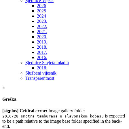
Sjednice Vijeća
2026
2025
2024
2023.
2022.
2021.
2020.
2019.
2018.
2017.
2016.
Sjednice Savjeta mladih
2016.
Službeni vijesnik
Transparentnost
×
Greška
[sigplus] Critical error:
Image gallery folder
is expected
2010/28_smotra_tamburasa_u_slavonskom_kobasu
to be a path relative to the image base folder specified in the back-
end.