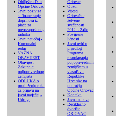
Obilježen Dan
Oriovac
Općine Oriovac
Obzor
Javni poziv za
Vijesti
sufinanciranje
Oriovačke
doprinosa iz
žetvene
plaće za
svečanosti
novozaposlenog
2012. - 2.dio
radnika
Povijesne
Javni natječaj -
ličnosti
Komunalni
Javni uvid u
redar
prijedlog
VAŽNA
Programa
OBAVIJEST
raspolaganja
Obavijest -
poljoprivrednim
Zakupnici
zemljištem u
poljoprivrednog
vlasništvu
zemljišta
Republike
ODLUKA o
Hrvatske na
produženju roka
području
za prijavu na
Općine Oriovac
javni natječaj -
Kontakti
Udruge
Javna nabava
Reciklažno
dvorište
ORIOVAC