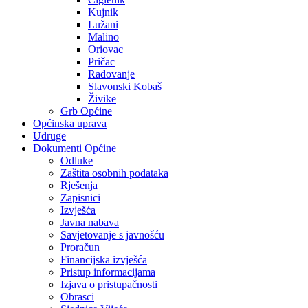
Kujnik
Lužani
Malino
Oriovac
Pričac
Radovanje
Slavonski Kobaš
Živike
Grb Općine
Općinska uprava
Udruge
Dokumenti Općine
Odluke
Zaštita osobnih podataka
Rješenja
Zapisnici
Izvješća
Javna nabava
Savjetovanje s javnošću
Proračun
Financijska izvješća
Pristup informacijama
Izjava o pristupačnosti
Obrasci