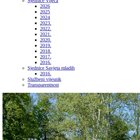
Sjednice Vijeća
2026
2025
2024
2023.
2022.
2021.
2020.
2019.
2018.
2017.
2016.
Sjednice Savjeta mladih
2016.
Službeni vijesnik
Transparentnost