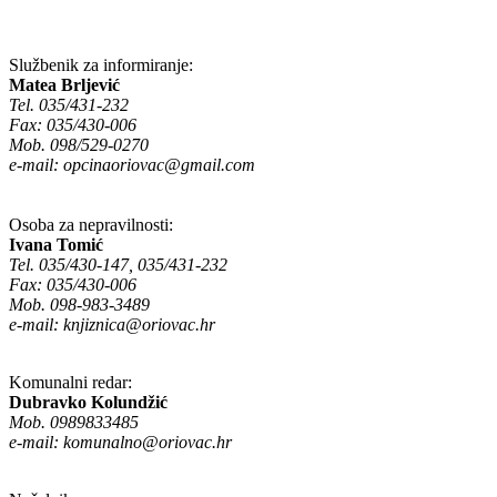
Službenik za informiranje:
Matea Brljević
Tel. 035/431-232
Fax: 035/430-006
Mob. 098/529-0270
e-mail:
opcinaoriovac@gmail.com
Osoba za nepravilnosti:
Ivana Tomić
Tel. 035/430-147, 035/431-232
Fax: 035/430-006
Mob. 098-983-3489
e-mail:
knjiznica@oriovac.hr
Komunalni redar:
Dubravko Kolundžić
Mob. 0989833485
e-mail:
komunalno@oriovac.hr