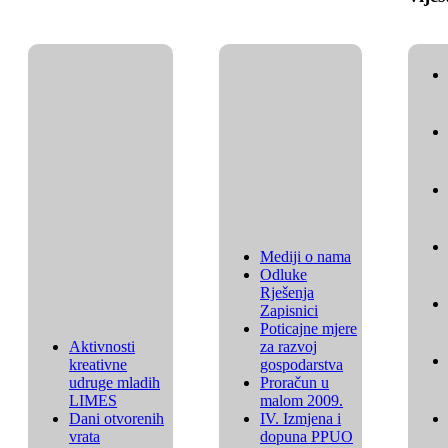
Mediji o nama
Odluke
Rješenja
Zapisnici
Poticajne mjere
Aktivnosti
za razvoj
kreativne
gospodarstva
udruge mladih
Proračun u
LIMES
malom 2009.
Dani otvorenih
IV. Izmjena i
vrata
dopuna PPUO