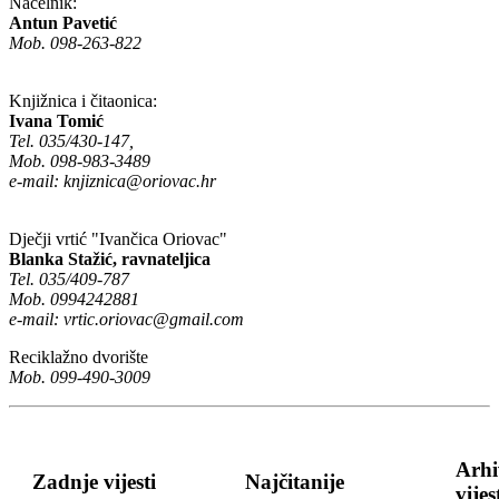
Načelnik:
Antun Pavetić
Mob. 098-263-822
Knjižnica i čitaonica:
Ivana Tomić
Tel. 035/430-147,
Mob. 098-983-3489
e-mail:
knjiznica@oriovac.hr
Dječji vrtić "Ivančica Oriovac"
Blanka Stažić, ravnateljica
Tel. 035/409-787
Mob. 0994242881
e-mail:
vrtic.oriovac@gmail.com
Reciklažno dvorište
Mob. 099-490-3009
Arhi
Zadnje vijesti
Najčitanije
vijes