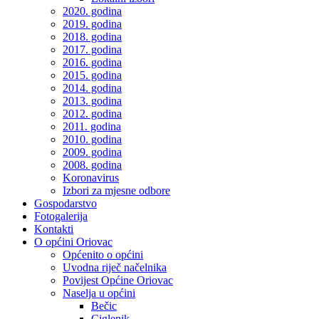
2020. godina
2019. godina
2018. godina
2017. godina
2016. godina
2015. godina
2014. godina
2013. godina
2012. godina
2011. godina
2010. godina
2009. godina
2008. godina
Koronavirus
Izbori za mjesne odbore
Gospodarstvo
Fotogalerija
Kontakti
O općini Oriovac
Općenito o općini
Uvodna riječ načelnika
Povijest Općine Oriovac
Naselja u općini
Bečic
Ciglenik