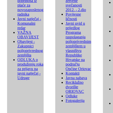
doprinosa iz
žetvene
plaće za
svečanosti
novozaposlenog
2012. - 2.dio
radnika
Povijesne
Javni natječaj -
ličnosti
Komunalni
Javni uvid u
redar
prijedlog
VAŽNA
Programa
OBAVIJEST
raspolaganja
Obavijest -
poljoprivrednim
Zakupnici
zemljištem u
poljoprivrednog
vlasništvu
zemljišta
Republike
ODLUKA o
Hrvatske na
produženju roka
području
za prijavu na
Općine Oriovac
javni natječaj -
Kontakti
Udruge
Javna nabava
Reciklažno
dvorište
ORIOVAC
Odluke
Fotogalerija