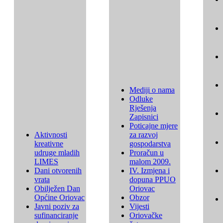
Mediji o nama
Odluke
Rješenja
Zapisnici
Poticajne mjere
Aktivnosti
za razvoj
kreativne
gospodarstva
udruge mladih
Proračun u
LIMES
malom 2009.
Dani otvorenih
IV. Izmjena i
vrata
dopuna PPUO
Obilježen Dan
Oriovac
Općine Oriovac
Obzor
Javni poziv za
Vijesti
sufinanciranje
Oriovačke