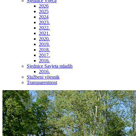
Sjednice Vijeća
2026
2025
2024
2023.
2022.
2021.
2020.
2019.
2018.
2017.
2016.
Sjednice Savjeta mladih
2016.
Službeni vijesnik
Transparentnost