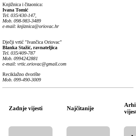
Knjižnica i čitaonica:
Ivana Tomić
Tel. 035/430-147,
Mob. 098-983-3489
e-mail:
knjiznica@oriovac.hr
Dječji vrtić "Ivančica Oriovac"
Blanka Stažić, ravnateljica
Tel. 035/409-787
Mob. 0994242881
e-mail:
vrtic.oriovac@gmail.com
Reciklažno dvorište
Mob. 099-490-3009
Arhi
Zadnje vijesti
Najčitanije
vijes