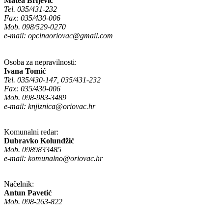
Matea Brljević
Tel. 035/431-232
Fax: 035/430-006
Mob. 098/529-0270
e-mail:
opcinaoriovac@gmail.com
Osoba za nepravilnosti:
Ivana Tomić
Tel. 035/430-147, 035/431-232
Fax: 035/430-006
Mob. 098-983-3489
e-mail:
knjiznica@oriovac.hr
Komunalni redar:
Dubravko Kolundžić
Mob. 0989833485
e-mail:
komunalno@oriovac.hr
Načelnik:
Antun Pavetić
Mob. 098-263-822