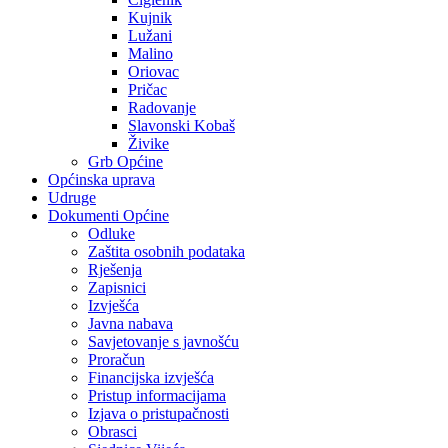
Kujnik
Lužani
Malino
Oriovac
Pričac
Radovanje
Slavonski Kobaš
Živike
Grb Općine
Općinska uprava
Udruge
Dokumenti Općine
Odluke
Zaštita osobnih podataka
Rješenja
Zapisnici
Izvješća
Javna nabava
Savjetovanje s javnošću
Proračun
Financijska izvješća
Pristup informacijama
Izjava o pristupačnosti
Obrasci