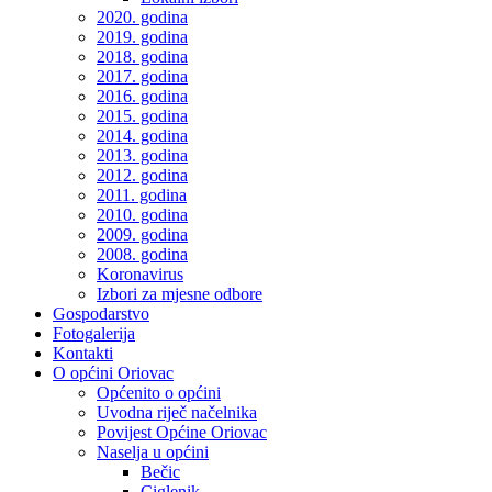
2020. godina
2019. godina
2018. godina
2017. godina
2016. godina
2015. godina
2014. godina
2013. godina
2012. godina
2011. godina
2010. godina
2009. godina
2008. godina
Koronavirus
Izbori za mjesne odbore
Gospodarstvo
Fotogalerija
Kontakti
O općini Oriovac
Općenito o općini
Uvodna riječ načelnika
Povijest Općine Oriovac
Naselja u općini
Bečic
Ciglenik