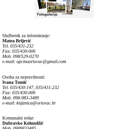
Službenik za informiranje:
Matea Brljević
Tel. 035/431-232
Fax: 035/430-006
Mob. 098/529-0270
e-mail:
opcinaoriovac@gmail.com
Osoba za nepravilnosti:
Ivana Tomić
Tel. 035/430-147, 035/431-232
Fax: 035/430-006
Mob. 098-983-3489
e-mail:
knjiznica@oriovac.hr
Komunalni redar:
Dubravko Kolundžić
Mob. 0989833485