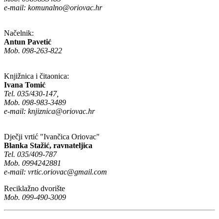
e-mail:
komunalno@oriovac.hr
Načelnik:
Antun Pavetić
Mob. 098-263-822
Knjižnica i čitaonica:
Ivana Tomić
Tel. 035/430-147,
Mob. 098-983-3489
e-mail:
knjiznica@oriovac.hr
Dječji vrtić "Ivančica Oriovac"
Blanka Stažić, ravnateljica
Tel. 035/409-787
Mob. 0994242881
e-mail:
vrtic.oriovac@gmail.com
Reciklažno dvorište
Mob. 099-490-3009