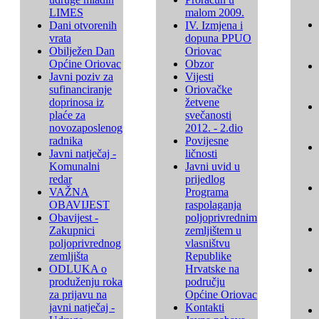
LIMES
malom 2009.
Dani otvorenih
IV. Izmjena i
vrata
dopuna PPUO
Obilježen Dan
Oriovac
Općine Oriovac
Obzor
Javni poziv za
Vijesti
sufinanciranje
Oriovačke
doprinosa iz
žetvene
plaće za
svečanosti
novozaposlenog
2012. - 2.dio
radnika
Povijesne
Javni natječaj -
ličnosti
Komunalni
Javni uvid u
redar
prijedlog
VAŽNA
Programa
OBAVIJEST
raspolaganja
Obavijest -
poljoprivrednim
Zakupnici
zemljištem u
poljoprivrednog
vlasništvu
zemljišta
Republike
ODLUKA o
Hrvatske na
produženju roka
području
za prijavu na
Općine Oriovac
javni natječaj -
Kontakti