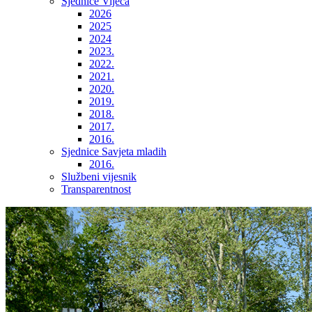
Sjednice Vijeća
2026
2025
2024
2023.
2022.
2021.
2020.
2019.
2018.
2017.
2016.
Sjednice Savjeta mladih
2016.
Službeni vijesnik
Transparentnost