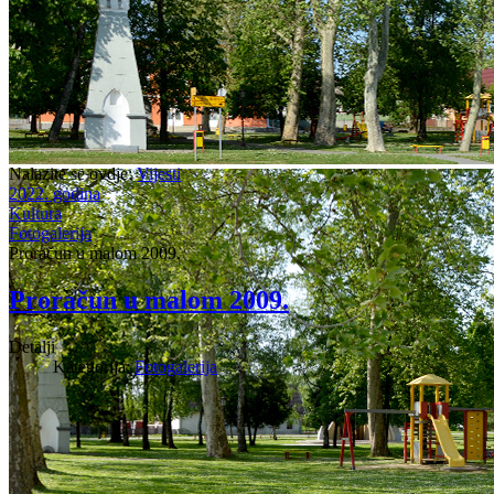
Nalazite se ovdje:
Vijesti
2022. godina
Kultura
Fotogalerija
Proračun u malom 2009.
Proračun u malom 2009.
Detalji
Kategorija:
Fotogalerija