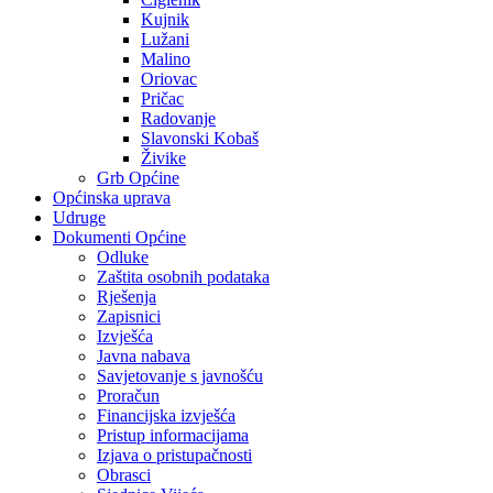
Kujnik
Lužani
Malino
Oriovac
Pričac
Radovanje
Slavonski Kobaš
Živike
Grb Općine
Općinska uprava
Udruge
Dokumenti Općine
Odluke
Zaštita osobnih podataka
Rješenja
Zapisnici
Izvješća
Javna nabava
Savjetovanje s javnošću
Proračun
Financijska izvješća
Pristup informacijama
Izjava o pristupačnosti
Obrasci