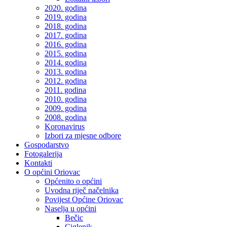
2020. godina
2019. godina
2018. godina
2017. godina
2016. godina
2015. godina
2014. godina
2013. godina
2012. godina
2011. godina
2010. godina
2009. godina
2008. godina
Koronavirus
Izbori za mjesne odbore
Gospodarstvo
Fotogalerija
Kontakti
O općini Oriovac
Općenito o općini
Uvodna riječ načelnika
Povijest Općine Oriovac
Naselja u općini
Bečic
Ciglenik