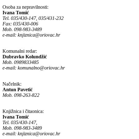
Osoba za nepravilnosti:
Ivana Tomić
Tel. 035/430-147, 035/431-232
Fax: 035/430-006
Mob. 098-983-3489
e-mail:
knjiznica@oriovac.hr
Komunalni redar:
Dubravko Kolundžić
Mob. 0989833485
e-mail:
komunalno@oriovac.hr
Načelnik:
Antun Pavetić
Mob. 098-263-822
Knjižnica i čitaonica:
Ivana Tomić
Tel. 035/430-147,
Mob. 098-983-3489
e-mail:
knjiznica@oriovac.hr