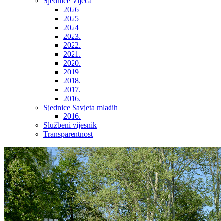
Sjednice Vijeća
2026
2025
2024
2023.
2022.
2021.
2020.
2019.
2018.
2017.
2016.
Sjednice Savjeta mladih
2016.
Službeni vijesnik
Transparentnost