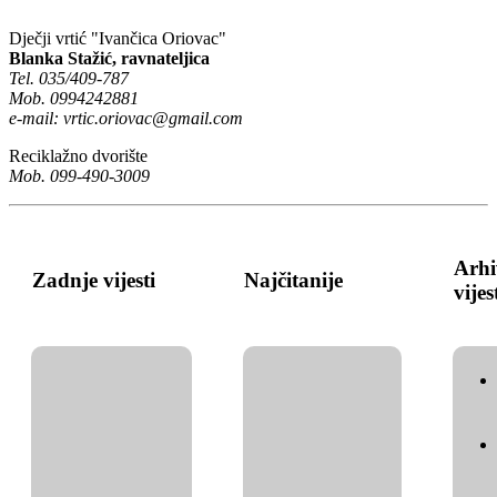
Dječji vrtić "Ivančica Oriovac"
Blanka Stažić, ravnateljica
Tel. 035/409-787
Mob. 0994242881
e-mail:
vrtic.oriovac@gmail.com
Reciklažno dvorište
Mob. 099-490-3009
Arhi
Zadnje vijesti
Najčitanije
vijes