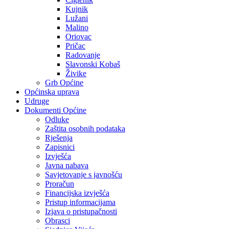
Kujnik
Lužani
Malino
Oriovac
Pričac
Radovanje
Slavonski Kobaš
Živike
Grb Općine
Općinska uprava
Udruge
Dokumenti Općine
Odluke
Zaštita osobnih podataka
Rješenja
Zapisnici
Izvješća
Javna nabava
Savjetovanje s javnošću
Proračun
Financijska izvješća
Pristup informacijama
Izjava o pristupačnosti
Obrasci