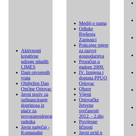
Mediji o nama
Odluke
Rješenja
Zapisnici
Poticajne mjere
Aktivnosti
za razvoj
kreativne
gospodarstva
udruge mladih
Proračun u
LIMES
malom 2009.
Dani otvorenih
IV. Izmjena i
vrata
dopuna PPUO
Obilježen Dan
Oriovac
Općine Oriovac
Obzor
Javni poziv za
Vijesti
sufinanciranje
Oriovačke
doprinosa iz
žetvene
plaće za
svečanosti
novozaposlenog
2012. - 2.dio
radnika
Povijesne
Javni natječaj -
ličnosti
Komunalni
Javni uvid u