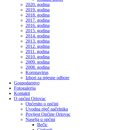
2020. godina
2019. godina
2018. godina
2017. godina
2016. godina
2015. godina
2014. godina
2013. godina
2012. godina
2011. godina
2010. godina
2009. godina
2008. godina
Koronavirus
Izbori za mjesne odbore
Gospodarstvo
Fotogalerija
Kontakti
O općini Oriovac
Općenito o općini
Uvodna riječ načelnika
Povijest Općine Oriovac
Naselja u općini
Bečic
Ciglenik