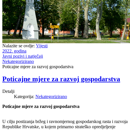
Nalazite se ovdje:
Vijesti
2022. godina
Javni pozivi i natječaji
Nekategorizirano
Poticajne mjere za razvoj gospodarstva
Poticajne mjere za razvoj gospodarstva
Detalji
Kategorija:
Nekategorizirano
Poticajne mjere za razvoj gospodarstva
U cilju postizanja bržeg i ravnomjernog gospodarskog rasta i razvoja
Republike Hrvatske, u kojem primarno strateško opredjeljenje