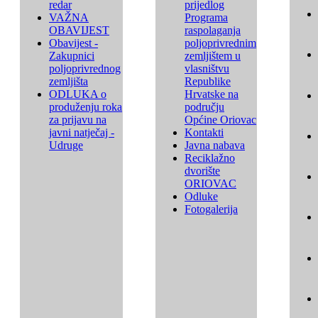
redar
prijedlog
VAŽNA
Programa
OBAVIJEST
raspolaganja
Obavijest -
poljoprivrednim
Zakupnici
zemljištem u
poljoprivrednog
vlasništvu
zemljišta
Republike
ODLUKA o
Hrvatske na
produženju roka
području
za prijavu na
Općine Oriovac
javni natječaj -
Kontakti
Udruge
Javna nabava
Reciklažno
dvorište
ORIOVAC
Odluke
Fotogalerija