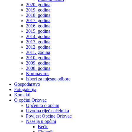
2020. godina
2019. godina
2018. godina
2017. godina
2016. godina
2015. godina
2014. godina
2013. godina
2012. godina
2011. godina
2010. godina
2009. godina
2008. godina
Koronavirus
Izbori za mjesne odbore
Gospodarstvo
Fotogalerija
Kontakti
O općini Oriovac
Općenito o općini
Uvodna riječ načelnika
Povijest Općine Oriovac
Naselja u općini
Bečic
Ciglenik