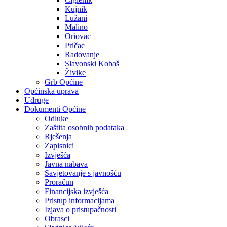
Kujnik
Lužani
Malino
Oriovac
Pričac
Radovanje
Slavonski Kobaš
Živike
Grb Općine
Općinska uprava
Udruge
Dokumenti Općine
Odluke
Zaštita osobnih podataka
Rješenja
Zapisnici
Izvješća
Javna nabava
Savjetovanje s javnošću
Proračun
Financijska izvješća
Pristup informacijama
Izjava o pristupačnosti
Obrasci