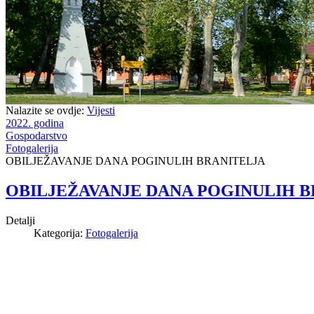
Nalazite se ovdje:
Vijesti
2022. godina
Gospodarstvo
Fotogalerija
OBILJEŽAVANJE DANA POGINULIH BRANITELJA
OBILJEŽAVANJE DANA POGINULIH B
Detalji
Kategorija:
Fotogalerija