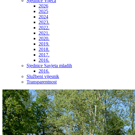
Sjednice Vijeća
2026
2025
2024
2023.
2022.
2021.
2020.
2019.
2018.
2017.
2016.
Sjednice Savjeta mladih
2016.
Službeni vijesnik
Transparentnost