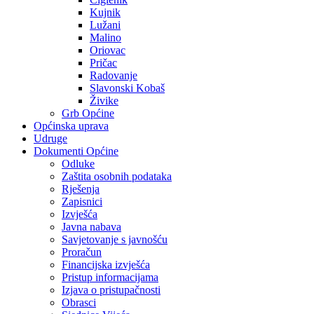
Kujnik
Lužani
Malino
Oriovac
Pričac
Radovanje
Slavonski Kobaš
Živike
Grb Općine
Općinska uprava
Udruge
Dokumenti Općine
Odluke
Zaštita osobnih podataka
Rješenja
Zapisnici
Izvješća
Javna nabava
Savjetovanje s javnošću
Proračun
Financijska izvješća
Pristup informacijama
Izjava o pristupačnosti
Obrasci