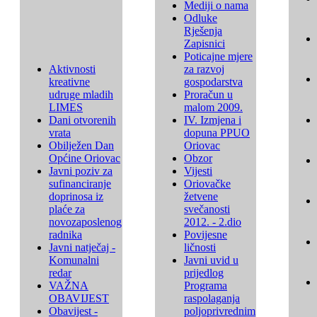
Mediji o nama
Odluke
Rješenja
Zapisnici
Poticajne mjere
Aktivnosti
za razvoj
kreativne
gospodarstva
udruge mladih
Proračun u
LIMES
malom 2009.
Dani otvorenih
IV. Izmjena i
vrata
dopuna PPUO
Obilježen Dan
Oriovac
Općine Oriovac
Obzor
Javni poziv za
Vijesti
sufinanciranje
Oriovačke
doprinosa iz
žetvene
plaće za
svečanosti
novozaposlenog
2012. - 2.dio
radnika
Povijesne
Javni natječaj -
ličnosti
Komunalni
Javni uvid u
redar
prijedlog
VAŽNA
Programa
OBAVIJEST
raspolaganja
Obavijest -
poljoprivrednim