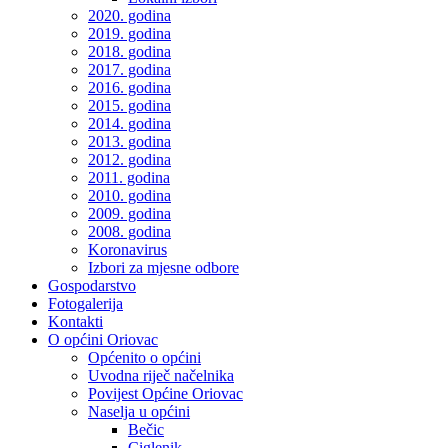
2020. godina
2019. godina
2018. godina
2017. godina
2016. godina
2015. godina
2014. godina
2013. godina
2012. godina
2011. godina
2010. godina
2009. godina
2008. godina
Koronavirus
Izbori za mjesne odbore
Gospodarstvo
Fotogalerija
Kontakti
O općini Oriovac
Općenito o općini
Uvodna riječ načelnika
Povijest Općine Oriovac
Naselja u općini
Bečic
Ciglenik