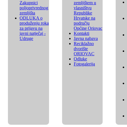
Zakupnici
zemljištem u
poljoprivrednog
vlasništvu
zemljišta
Republike
ODLUKA o
Hrvatske na
produženju roka
području
za prijavu na
Općine Oriovac
javni natječaj -
Kontakti
Udruge
Javna nabava
Reciklažno
dvorište
ORIOVAC
Odluke
Fotogalerija