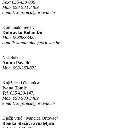
Fax: 035/430-006
Mob. 098-983-3489
e-mail:
knjiznica@oriovac.hr
Komunalni redar:
Dubravko Kolundžić
Mob. 0989833485
e-mail:
komunalno@oriovac.hr
Načelnik:
Antun Pavetić
Mob. 098-263-822
Knjižnica i čitaonica:
Ivana Tomić
Tel. 035/430-147,
Mob. 098-983-3489
e-mail:
knjiznica@oriovac.hr
Dječji vrtić "Ivančica Oriovac"
Blanka Stažić, ravnateljica