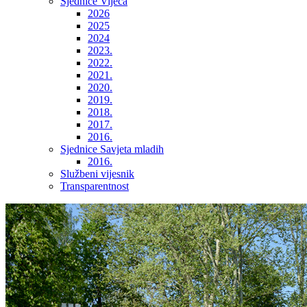
Sjednice Vijeća
2026
2025
2024
2023.
2022.
2021.
2020.
2019.
2018.
2017.
2016.
Sjednice Savjeta mladih
2016.
Službeni vijesnik
Transparentnost