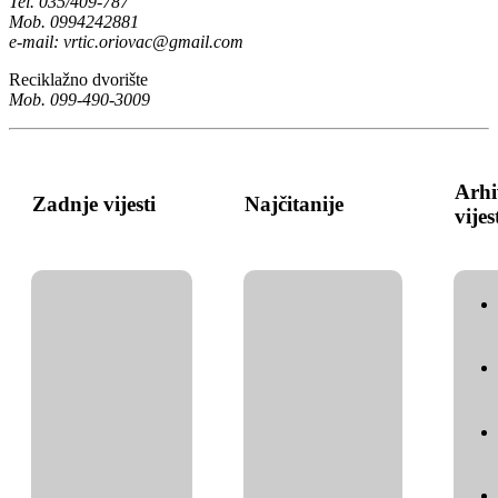
Tel. 035/409-787
Mob. 0994242881
e-mail:
vrtic.oriovac@gmail.com
Reciklažno dvorište
Mob. 099-490-3009
Arhi
Zadnje vijesti
Najčitanije
vijes