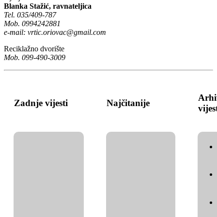
Blanka Stažić, ravnateljica
Tel. 035/409-787
Mob. 0994242881
e-mail:
vrtic.oriovac@gmail.com
Reciklažno dvorište
Mob. 099-490-3009
Arhi
Zadnje vijesti
Najčitanije
vijes