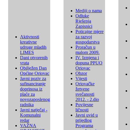
Mediji o nama
Odluke
Rješenja
Zapisnici
Poticajne mjere
Aktivnosti
za razvoj
kreativne
gospodarstva
udruge mladih
Proračun u
LIMES
malom 2009.
Dani otvorenih
IV. Izmjena i
vrata
dopuna PPUO
Obilježen Dan
Oriovac
Općine Oriovac
Obzor
Javni poziv za
Vijesti
sufinanciranje
Oriovačke
doprinosa iz
žetvene
plaće za
svečanosti
novozaposlenog
2012. - 2.dio
radnika
Povijesne
Javni natječaj -
ličnosti
Komunalni
Javni uvid u
redar
prijedlog
VAŽNA
Programa