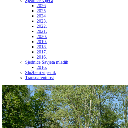
Sjednice Vijeća
2026
2025
2024
2023.
2022.
2021.
2020.
2019.
2018.
2017.
2016.
Sjednice Savjeta mladih
2016.
Službeni vijesnik
Transparentnost