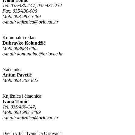
Ivana Tomić
Tel. 035/430-147, 035/431-232
Fax: 035/430-006
Mob. 098-983-3489
e-mail:
knjiznica@oriovac.hr
Komunalni redar:
Dubravko Kolundžić
Mob. 0989833485
e-mail:
komunalno@oriovac.hr
Načelnik:
Antun Pavetić
Mob. 098-263-822
Knjižnica i čitaonica:
Ivana Tomić
Tel. 035/430-147,
Mob. 098-983-3489
e-mail:
knjiznica@oriovac.hr
Dječji vrtić "Ivančica Oriovac"