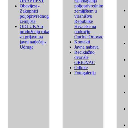
OBAVIJEST
raspolaganja
Obavijest -
poljoprivrednim
Zakupnici
zemljištem u
poljoprivrednog
vlasništvu
zemljišta
Republike
ODLUKA o
Hrvatske na
produženju roka
području
za prijavu na
Općine Oriovac
javni natječaj -
Kontakti
Udruge
Javna nabava
Reciklažno
dvorište
ORIOVAC
Odluke
Fotogalerija