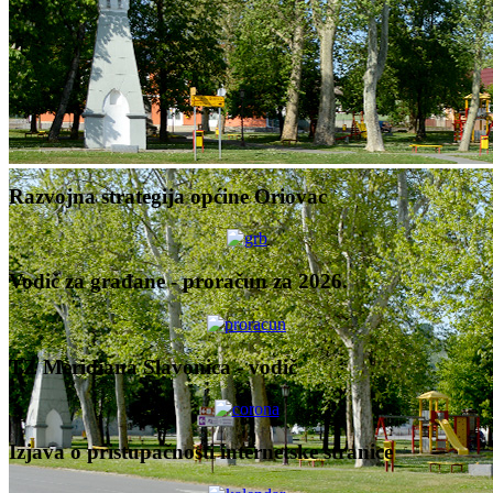
Razvojna strategija općine Oriovac
Vodič za građane - proračun za 2026.
TZ Meridiana Slavonica - vodič
Izjava o pristupačnosti internetske stranice