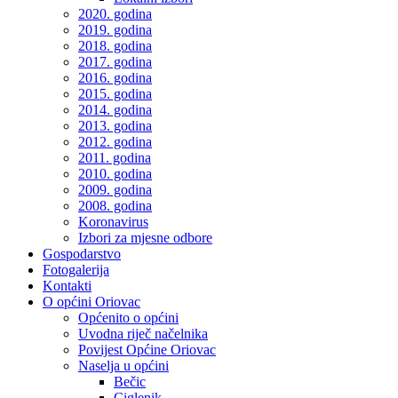
2020. godina
2019. godina
2018. godina
2017. godina
2016. godina
2015. godina
2014. godina
2013. godina
2012. godina
2011. godina
2010. godina
2009. godina
2008. godina
Koronavirus
Izbori za mjesne odbore
Gospodarstvo
Fotogalerija
Kontakti
O općini Oriovac
Općenito o općini
Uvodna riječ načelnika
Povijest Općine Oriovac
Naselja u općini
Bečic
Ciglenik