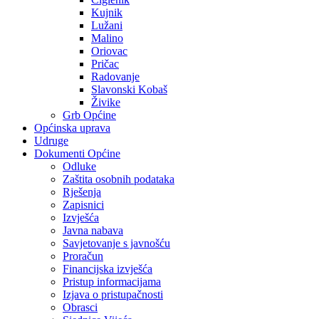
Kujnik
Lužani
Malino
Oriovac
Pričac
Radovanje
Slavonski Kobaš
Živike
Grb Općine
Općinska uprava
Udruge
Dokumenti Općine
Odluke
Zaštita osobnih podataka
Rješenja
Zapisnici
Izvješća
Javna nabava
Savjetovanje s javnošću
Proračun
Financijska izvješća
Pristup informacijama
Izjava o pristupačnosti
Obrasci