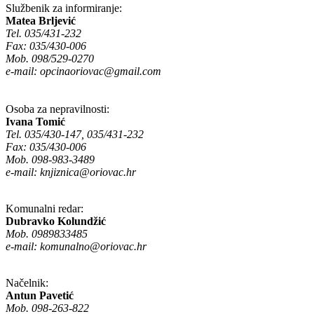
Službenik za informiranje:
Matea Brljević
Tel. 035/431-232
Fax: 035/430-006
Mob. 098/529-0270
e-mail:
opcinaoriovac@gmail.com
Osoba za nepravilnosti:
Ivana Tomić
Tel. 035/430-147, 035/431-232
Fax: 035/430-006
Mob. 098-983-3489
e-mail:
knjiznica@oriovac.hr
Komunalni redar:
Dubravko Kolundžić
Mob. 0989833485
e-mail:
komunalno@oriovac.hr
Načelnik:
Antun Pavetić
Mob. 098-263-822