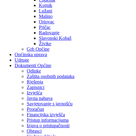
Kujnik
Lužani
Malino
Oriovac
Pričac
Radovanje
Slavonski Kobaš
Živike
Grb Općine
Općinska uprava
Udruge
Dokumenti Općine
Odluke
Zaštita osobnih podataka
Rješenja
Zapisnici
Izvješća
Javna nabava
Savjetovanje s javnošću
Proračun
Financijska izvješća
Pristup informacijama
Izjava o pristupačnosti
Obrasci