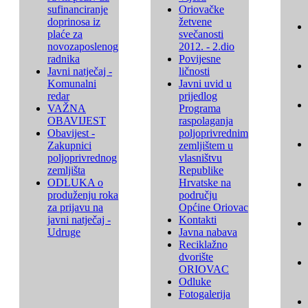
sufinanciranje
Oriovačke
doprinosa iz
žetvene
plaće za
svečanosti
novozaposlenog
2012. - 2.dio
radnika
Povijesne
Javni natječaj -
ličnosti
Komunalni
Javni uvid u
redar
prijedlog
VAŽNA
Programa
OBAVIJEST
raspolaganja
Obavijest -
poljoprivrednim
Zakupnici
zemljištem u
poljoprivrednog
vlasništvu
zemljišta
Republike
ODLUKA o
Hrvatske na
produženju roka
području
za prijavu na
Općine Oriovac
javni natječaj -
Kontakti
Udruge
Javna nabava
Reciklažno
dvorište
ORIOVAC
Odluke
Fotogalerija