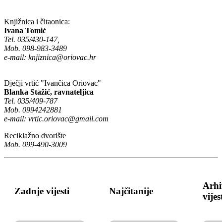
Knjižnica i čitaonica:
Ivana Tomić
Tel. 035/430-147,
Mob. 098-983-3489
e-mail:
knjiznica@oriovac.hr
Dječji vrtić "Ivančica Oriovac"
Blanka Stažić, ravnateljica
Tel. 035/409-787
Mob. 0994242881
e-mail:
vrtic.oriovac@gmail.com
Reciklažno dvorište
Mob. 099-490-3009
Arhi
Zadnje vijesti
Najčitanije
vijes