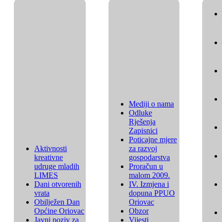
Mediji o nama
Odluke
Rješenja
Zapisnici
Poticajne mjere
Aktivnosti
za razvoj
kreativne
gospodarstva
udruge mladih
Proračun u
LIMES
malom 2009.
Dani otvorenih
IV. Izmjena i
vrata
dopuna PPUO
Obilježen Dan
Oriovac
Općine Oriovac
Obzor
Javni poziv za
Vijesti