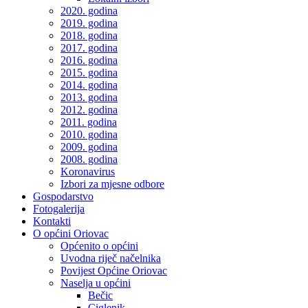
2020. godina
2019. godina
2018. godina
2017. godina
2016. godina
2015. godina
2014. godina
2013. godina
2012. godina
2011. godina
2010. godina
2009. godina
2008. godina
Koronavirus
Izbori za mjesne odbore
Gospodarstvo
Fotogalerija
Kontakti
O općini Oriovac
Općenito o općini
Uvodna riječ načelnika
Povijest Općine Oriovac
Naselja u općini
Bečic
Ciglenik