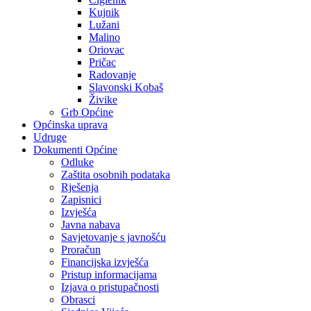
Kujnik
Lužani
Malino
Oriovac
Pričac
Radovanje
Slavonski Kobaš
Živike
Grb Općine
Općinska uprava
Udruge
Dokumenti Općine
Odluke
Zaštita osobnih podataka
Rješenja
Zapisnici
Izvješća
Javna nabava
Savjetovanje s javnošću
Proračun
Financijska izvješća
Pristup informacijama
Izjava o pristupačnosti
Obrasci