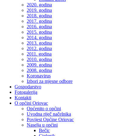
2020. godina
2019. godina
2018. godina
2017. godina
2016. godina
2015. godina
2014. godina
2013. godina
2012. godina
2011. godina
2010. godina
2009. godina
2008. godina
Koronavirus
Izbori za mjesne odbore
Gospodarstvo
Fotogalerija
Kontakti
O općini Oriovac
Općenito o općini
Uvodna riječ načelnika
Povijest Općine Oriovac
Naselja u općini
Bečic
Ciglenik