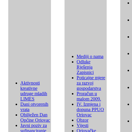
Mediji o nama
Odluke
Rješenja
Zapisnici
Poticajne mjere
Aktivnosti
za razvoj
kreativne
gospodarstva
udruge mladih
Proračun u
LIMES
malom 2009.
Dani otvorenih
IV. Izmjena i
vrata
dopuna PPUO
Obilježen Dan
Oriovac
Općine Oriovac
Obzor
Javni poziv za
Vijesti
sufinanciranje
Oriovačke