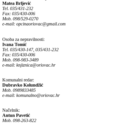
Matea Brljević
Tel. 035/431-232
Fax: 035/430-006
Mob. 098/529-0270
e-mail:
opcinaoriovac@gmail.com
Osoba za nepravilnosti:
Ivana Tomić
Tel. 035/430-147, 035/431-232
Fax: 035/430-006
Mob. 098-983-3489
e-mail:
knjiznica@oriovac.hr
Komunalni redar:
Dubravko Kolundžić
Mob. 0989833485
e-mail:
komunalno@oriovac.hr
Načelnik:
Antun Pavetić
Mob. 098-263-822