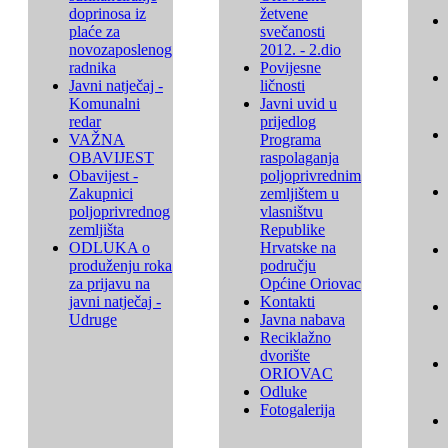
doprinosa iz
žetvene
plaće za
svečanosti
novozaposlenog
2012. - 2.dio
radnika
Povijesne
Javni natječaj -
ličnosti
Komunalni
Javni uvid u
redar
prijedlog
VAŽNA
Programa
OBAVIJEST
raspolaganja
Obavijest -
poljoprivrednim
Zakupnici
zemljištem u
poljoprivrednog
vlasništvu
zemljišta
Republike
ODLUKA o
Hrvatske na
produženju roka
području
za prijavu na
Općine Oriovac
javni natječaj -
Kontakti
Udruge
Javna nabava
Reciklažno
dvorište
ORIOVAC
Odluke
Fotogalerija