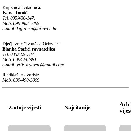
Knjižnica i čitaonica:
Ivana Tomić
Tel. 035/430-147,
Mob. 098-983-3489
e-mail:
knjiznica@oriovac.hr
Dječji vrtić "Ivančica Oriovac"
Blanka Stažić, ravnateljica
Tel. 035/409-787
Mob. 0994242881
e-mail:
vrtic.oriovac@gmail.com
Reciklažno dvorište
Mob. 099-490-3009
Arhi
Zadnje vijesti
Najčitanije
vijes