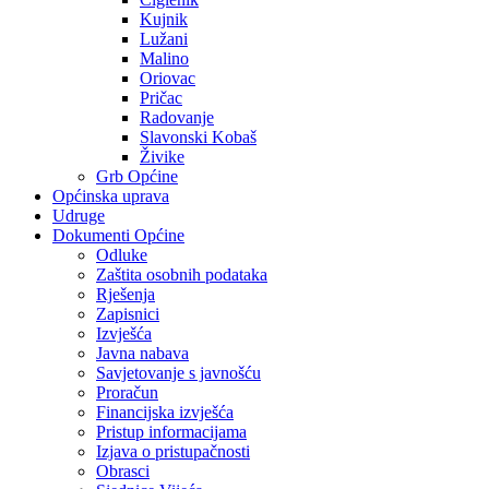
Kujnik
Lužani
Malino
Oriovac
Pričac
Radovanje
Slavonski Kobaš
Živike
Grb Općine
Općinska uprava
Udruge
Dokumenti Općine
Odluke
Zaštita osobnih podataka
Rješenja
Zapisnici
Izvješća
Javna nabava
Savjetovanje s javnošću
Proračun
Financijska izvješća
Pristup informacijama
Izjava o pristupačnosti
Obrasci