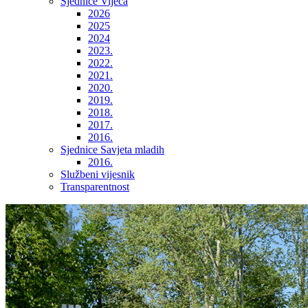
Sjednice Vijeća
2026
2025
2024
2023.
2022.
2021.
2020.
2019.
2018.
2017.
2016.
Sjednice Savjeta mladih
2016.
Službeni vijesnik
Transparentnost