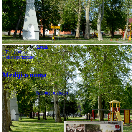
Nalazite se ovdje:
Vijesti
2022. godina
Nekategorizirano
Mediji o nama
Mediji o nama
Detalji
Kategorija:
Nekategorizirano
Mediji o nama
Posavska Hrvatska