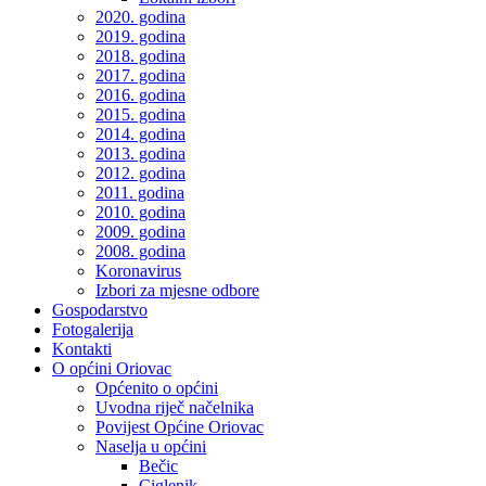
2020. godina
2019. godina
2018. godina
2017. godina
2016. godina
2015. godina
2014. godina
2013. godina
2012. godina
2011. godina
2010. godina
2009. godina
2008. godina
Koronavirus
Izbori za mjesne odbore
Gospodarstvo
Fotogalerija
Kontakti
O općini Oriovac
Općenito o općini
Uvodna riječ načelnika
Povijest Općine Oriovac
Naselja u općini
Bečic
Ciglenik