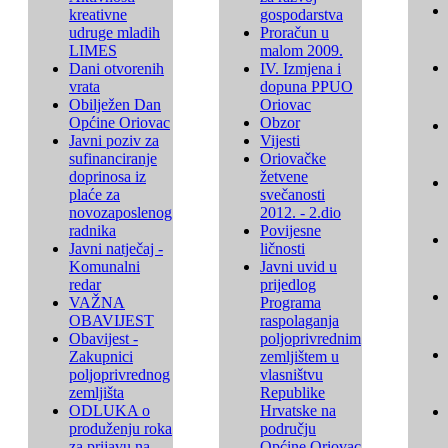
kreativne
gospodarstva
udruge mladih
Proračun u
LIMES
malom 2009.
Dani otvorenih
IV. Izmjena i
vrata
dopuna PPUO
Obilježen Dan
Oriovac
Općine Oriovac
Obzor
Javni poziv za
Vijesti
sufinanciranje
Oriovačke
doprinosa iz
žetvene
plaće za
svečanosti
novozaposlenog
2012. - 2.dio
radnika
Povijesne
Javni natječaj -
ličnosti
Komunalni
Javni uvid u
redar
prijedlog
VAŽNA
Programa
OBAVIJEST
raspolaganja
Obavijest -
poljoprivrednim
Zakupnici
zemljištem u
poljoprivrednog
vlasništvu
zemljišta
Republike
ODLUKA o
Hrvatske na
produženju roka
području
za prijavu na
Općine Oriovac