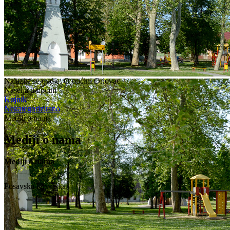
Nalazite se ovdje:
O općini Oriovac
Naselja u općini
Kujnik
Nekategorizirano
Mediji o nama
Mediji o nama
Mediji o nama
Posavska Hrvatska