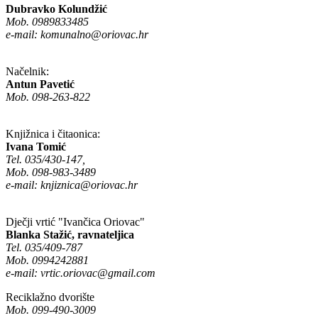
Dubravko Kolundžić
Mob. 0989833485
e-mail:
komunalno@oriovac.hr
Načelnik:
Antun Pavetić
Mob. 098-263-822
Knjižnica i čitaonica:
Ivana Tomić
Tel. 035/430-147,
Mob. 098-983-3489
e-mail:
knjiznica@oriovac.hr
Dječji vrtić "Ivančica Oriovac"
Blanka Stažić, ravnateljica
Tel. 035/409-787
Mob. 0994242881
e-mail:
vrtic.oriovac@gmail.com
Reciklažno dvorište
Mob. 099-490-3009