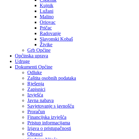
Kujnik
Lužani
Malino
Oriovac
Pričac
Radovanje
Slavonski Kobaš
Živike
Grb Općine
Općinska uprava
Udruge
Dokumenti Općine
Odluke
Zaštita osobnih podataka
Rješenja
Zapisnici
Izvješća
Javna nabava
Savjetovanje s javnošću
Proračun
Financijska izvješća
Pristup informacijama
Izjava o pristupačnosti
Obrasci