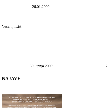
26.01.2009.
Večernji List
30. lipnja.2009
2
NAJAVE