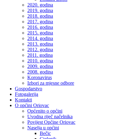
2020. godina
2019. godina
2018. godina
2017. godina
2016. godina
2015. godina
2014. godina
2013. godina
2012. godina
2011. godina
2010. godina
2009. godina
2008. godina
Koronavirus
Izbori za mjesne odbore
Gospodarstvo
Fotogalerija
Kontakti
O općini Oriovac
Općenito o općini
Uvodna riječ načelnika
Povijest Općine Oriovac
Naselja u općini
Bečic
Ciglenik