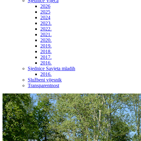
Sjednice Vijeća
2026
2025
2024
2023.
2022.
2021.
2020.
2019.
2018.
2017.
2016.
Sjednice Savjeta mladih
2016.
Službeni vijesnik
Transparentnost