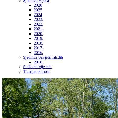
Sjednice Vijeća
2026
2025
2024
2023.
2022.
2021.
2020.
2019.
2018.
2017.
2016.
Sjednice Savjeta mladih
2016.
Službeni vijesnik
Transparentnost