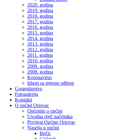
2020. godina
2019. godina
2018. godina
2017. godina
2016. godina
2015. godina
2014. godina
2013. godina
2012. godina
2011. godina
2010. godina
2009. godina
2008. godina
Koronavirus
Izbori za mjesne odbore
Gospodarstvo
Fotogalerija
Kontakti
O općini Oriovac
Općenito o općini
Uvodna riječ načelnika
Povijest Općine Oriovac
Naselja u općini
Bečic
Ciglenik