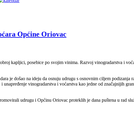
voćara Općine Oriovac
 dobroj kapljici, posebice po svojim vinima. Razvoj vinogradarstva i voć
dara je došao na ideju da osnuju udrugu s osnovnim ciljem podizanja r
oj i unapređenje vinogradarstva i voćarstva kao jedne od značajnijih gra
 promovirali udrugu i Općinu Oriovac proteklih je dana puštena u rad sl