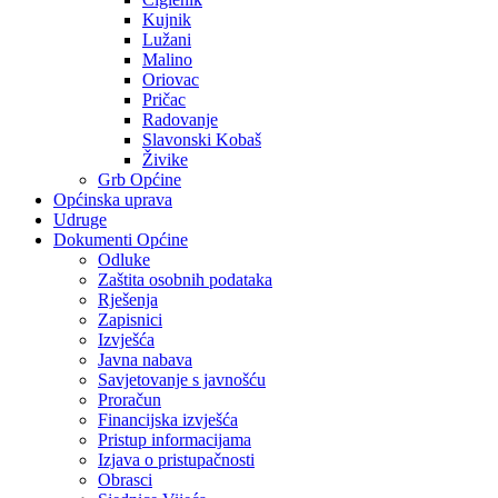
Kujnik
Lužani
Malino
Oriovac
Pričac
Radovanje
Slavonski Kobaš
Živike
Grb Općine
Općinska uprava
Udruge
Dokumenti Općine
Odluke
Zaštita osobnih podataka
Rješenja
Zapisnici
Izvješća
Javna nabava
Savjetovanje s javnošću
Proračun
Financijska izvješća
Pristup informacijama
Izjava o pristupačnosti
Obrasci