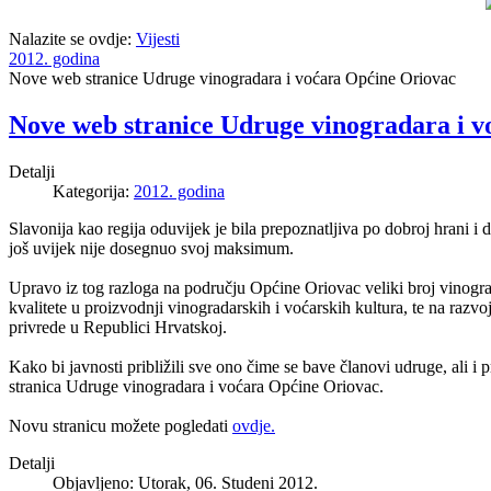
Nalazite se ovdje:
Vijesti
2012. godina
Nove web stranice Udruge vinogradara i voćara Općine Oriovac
Nove web stranice Udruge vinogradara i 
Detalji
Kategorija:
2012. godina
Slavonija kao regija oduvijek je bila prepoznatljiva po dobroj hrani i
još uvijek nije dosegnuo svoj maksimum.
Upravo iz tog razloga na području Općine Oriovac veliki broj vinogra
kvalitete u proizvodnji vinogradarskih i voćarskih kultura, te na razv
privrede u Republici Hrvatskoj.
Kako bi javnosti približili sve ono čime se bave članovi udruge, ali i
stranica Udruge vinogradara i voćara Općine Oriovac.
Novu stranicu možete pogledati
ovdje.
Detalji
Objavljeno: Utorak, 06. Studeni 2012.