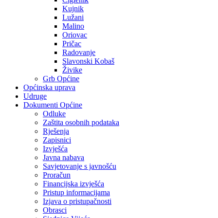
Kujnik
Lužani
Malino
Oriovac
Pričac
Radovanje
Slavonski Kobaš
Živike
Grb Općine
Općinska uprava
Udruge
Dokumenti Općine
Odluke
Zaštita osobnih podataka
Rješenja
Zapisnici
Izvješća
Javna nabava
Savjetovanje s javnošću
Proračun
Financijska izvješća
Pristup informacijama
Izjava o pristupačnosti
Obrasci