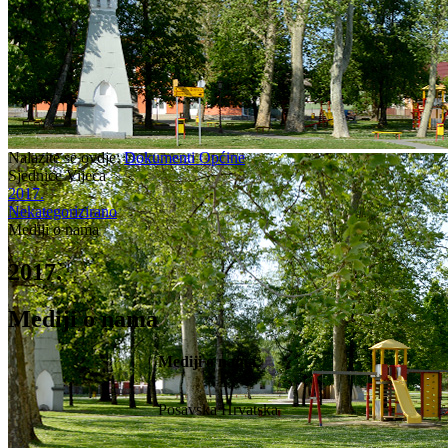
Nalazite se ovdje:
Dokumenti Općine
Sjednice Vijeća
2017.
Nekategorizirano
Mediji o nama
2017.
Mediji o nama
Mediji o nama
Posavska Hrvatska