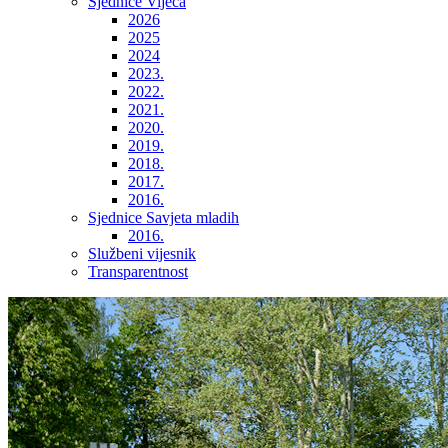
Sjednice Vijeća
2026
2025
2024
2023.
2022.
2021.
2020.
2019.
2018.
2017.
2016.
Sjednice Savjeta mladih
2016.
Službeni vijesnik
Transparentnost