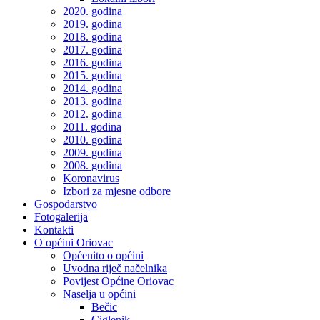
2020. godina
2019. godina
2018. godina
2017. godina
2016. godina
2015. godina
2014. godina
2013. godina
2012. godina
2011. godina
2010. godina
2009. godina
2008. godina
Koronavirus
Izbori za mjesne odbore
Gospodarstvo
Fotogalerija
Kontakti
O općini Oriovac
Općenito o općini
Uvodna riječ načelnika
Povijest Općine Oriovac
Naselja u općini
Bečic
Ciglenik