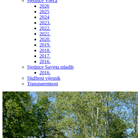
Sjednice Vijeća
2026
2025
2024
2023.
2022.
2021.
2020.
2019.
2018.
2017.
2016.
Sjednice Savjeta mladih
2016.
Službeni vijesnik
Transparentnost