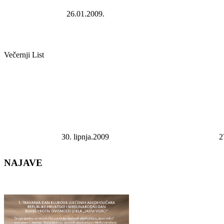
26.01.2009.
Večernji List
30. lipnja.2009
2
NAJAVE