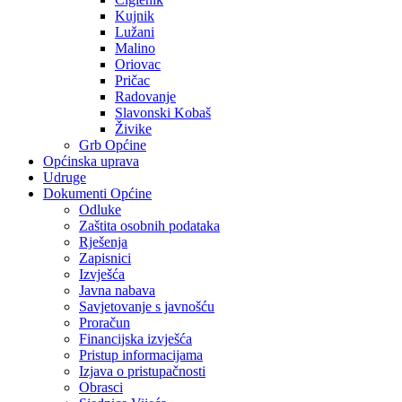
Kujnik
Lužani
Malino
Oriovac
Pričac
Radovanje
Slavonski Kobaš
Živike
Grb Općine
Općinska uprava
Udruge
Dokumenti Općine
Odluke
Zaštita osobnih podataka
Rješenja
Zapisnici
Izvješća
Javna nabava
Savjetovanje s javnošću
Proračun
Financijska izvješća
Pristup informacijama
Izjava o pristupačnosti
Obrasci