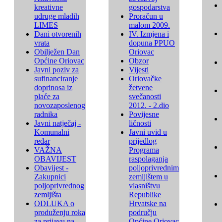
kreativne
gospodarstva
udruge mladih
Proračun u
LIMES
malom 2009.
Dani otvorenih
IV. Izmjena i
vrata
dopuna PPUO
Obilježen Dan
Oriovac
Općine Oriovac
Obzor
Javni poziv za
Vijesti
sufinanciranje
Oriovačke
doprinosa iz
žetvene
plaće za
svečanosti
novozaposlenog
2012. - 2.dio
radnika
Povijesne
Javni natječaj -
ličnosti
Komunalni
Javni uvid u
redar
prijedlog
VAŽNA
Programa
OBAVIJEST
raspolaganja
Obavijest -
poljoprivrednim
Zakupnici
zemljištem u
poljoprivrednog
vlasništvu
zemljišta
Republike
ODLUKA o
Hrvatske na
produženju roka
području
za prijavu na
Općine Oriovac