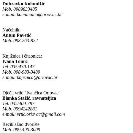
Dubravko Kolundžić
Mob. 0989833485
e-mail:
komunalno@oriovac.hr
Načelnik:
Antun Pavetić
Mob. 098-263-822
Knjižnica i čitaonica:
Ivana Tomić
Tel. 035/430-147,
Mob. 098-983-3489
e-mail:
knjiznica@oriovac.hr
Dječji vrtić "Ivančica Oriovac"
Blanka Stažić, ravnateljica
Tel. 035/409-787
Mob. 0994242881
e-mail:
vrtic.oriovac@gmail.com
Reciklažno dvorište
Mob. 099-490-3009