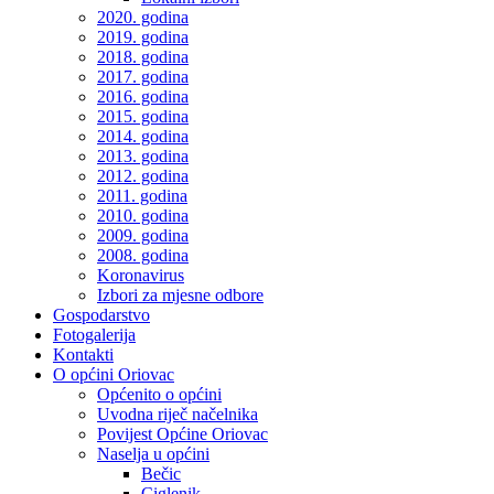
2020. godina
2019. godina
2018. godina
2017. godina
2016. godina
2015. godina
2014. godina
2013. godina
2012. godina
2011. godina
2010. godina
2009. godina
2008. godina
Koronavirus
Izbori za mjesne odbore
Gospodarstvo
Fotogalerija
Kontakti
O općini Oriovac
Općenito o općini
Uvodna riječ načelnika
Povijest Općine Oriovac
Naselja u općini
Bečic
Ciglenik