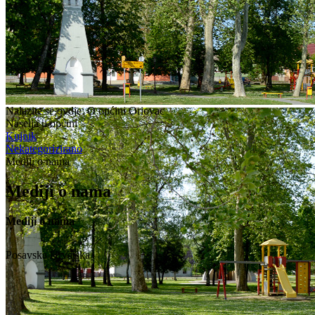
Nalazite se ovdje:
O općini Oriovac
Naselja u općini
Kujnik
Nekategorizirano
Mediji o nama
Mediji o nama
Mediji o nama
Posavska Hrvatska