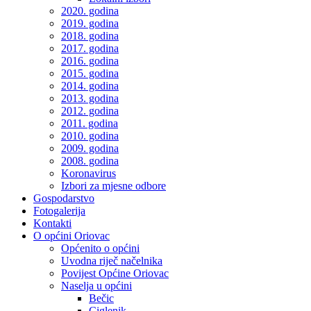
2020. godina
2019. godina
2018. godina
2017. godina
2016. godina
2015. godina
2014. godina
2013. godina
2012. godina
2011. godina
2010. godina
2009. godina
2008. godina
Koronavirus
Izbori za mjesne odbore
Gospodarstvo
Fotogalerija
Kontakti
O općini Oriovac
Općenito o općini
Uvodna riječ načelnika
Povijest Općine Oriovac
Naselja u općini
Bečic
Ciglenik