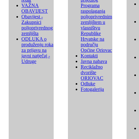
VAŽNA
Programa
OBAVIJEST
raspolaganja
Obavijest -
poljoprivrednim
Zakupnici
zemljištem u
poljoprivrednog
vlasništvu
zemljišta
Republike
ODLUKA o
Hrvatske na
produženju roka
području
za prijavu na
Općine Oriovac
javni natječaj -
Kontakti
Udruge
Javna nabava
Reciklažno
dvorište
ORIOVAC
Odluke
Fotogalerija