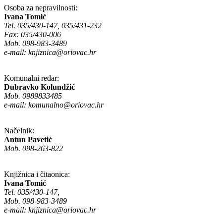
Osoba za nepravilnosti:
Ivana Tomić
Tel. 035/430-147, 035/431-232
Fax: 035/430-006
Mob. 098-983-3489
e-mail:
knjiznica@oriovac.hr
Komunalni redar:
Dubravko Kolundžić
Mob. 0989833485
e-mail:
komunalno@oriovac.hr
Načelnik:
Antun Pavetić
Mob. 098-263-822
Knjižnica i čitaonica:
Ivana Tomić
Tel. 035/430-147,
Mob. 098-983-3489
e-mail:
knjiznica@oriovac.hr