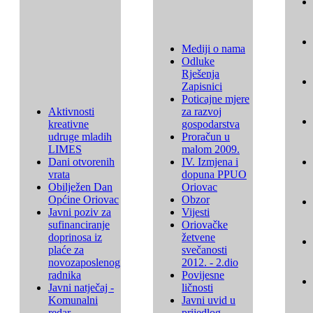
Mediji o nama
Odluke
Rješenja
Zapisnici
Poticajne mjere
Aktivnosti
za razvoj
kreativne
gospodarstva
udruge mladih
Proračun u
LIMES
malom 2009.
Dani otvorenih
IV. Izmjena i
vrata
dopuna PPUO
Obilježen Dan
Oriovac
Općine Oriovac
Obzor
Javni poziv za
Vijesti
sufinanciranje
Oriovačke
doprinosa iz
žetvene
plaće za
svečanosti
novozaposlenog
2012. - 2.dio
radnika
Povijesne
Javni natječaj -
ličnosti
Komunalni
Javni uvid u
redar
prijedlog