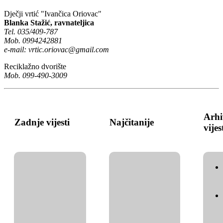
Dječji vrtić "Ivančica Oriovac"
Blanka Stažić, ravnateljica
Tel. 035/409-787
Mob. 0994242881
e-mail:
vrtic.oriovac@gmail.com
Reciklažno dvorište
Mob. 099-490-3009
Arhi
Zadnje vijesti
Najčitanije
vijes