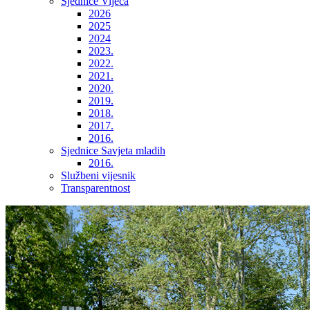
Sjednice Vijeća
2026
2025
2024
2023.
2022.
2021.
2020.
2019.
2018.
2017.
2016.
Sjednice Savjeta mladih
2016.
Službeni vijesnik
Transparentnost