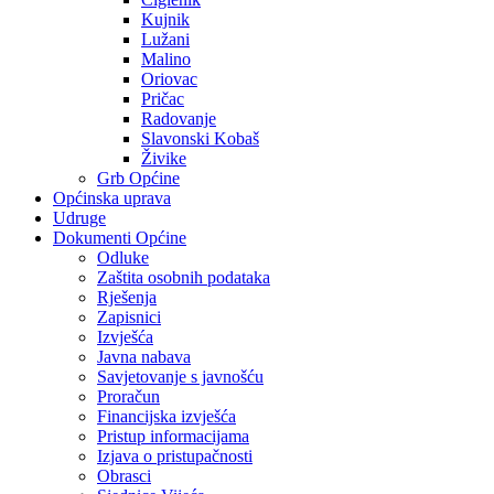
Kujnik
Lužani
Malino
Oriovac
Pričac
Radovanje
Slavonski Kobaš
Živike
Grb Općine
Općinska uprava
Udruge
Dokumenti Općine
Odluke
Zaštita osobnih podataka
Rješenja
Zapisnici
Izvješća
Javna nabava
Savjetovanje s javnošću
Proračun
Financijska izvješća
Pristup informacijama
Izjava o pristupačnosti
Obrasci