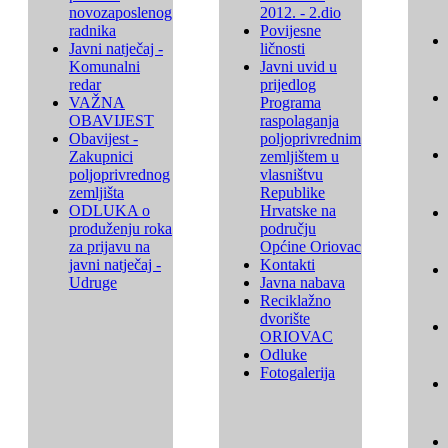
novozaposlenog
2012. - 2.dio
radnika
Povijesne
Javni natječaj -
ličnosti
Komunalni
Javni uvid u
redar
prijedlog
VAŽNA
Programa
OBAVIJEST
raspolaganja
Obavijest -
poljoprivrednim
Zakupnici
zemljištem u
poljoprivrednog
vlasništvu
zemljišta
Republike
ODLUKA o
Hrvatske na
produženju roka
području
za prijavu na
Općine Oriovac
javni natječaj -
Kontakti
Udruge
Javna nabava
Reciklažno
dvorište
ORIOVAC
Odluke
Fotogalerija