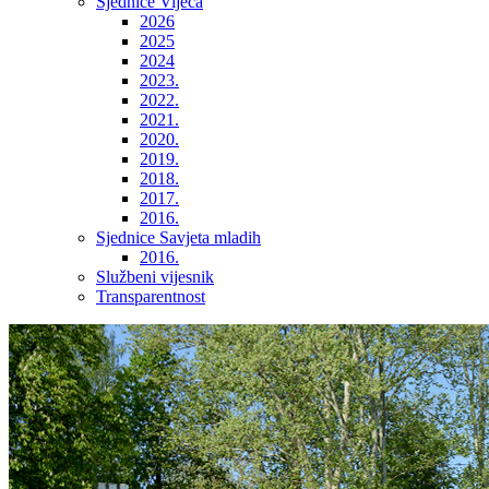
Sjednice Vijeća
2026
2025
2024
2023.
2022.
2021.
2020.
2019.
2018.
2017.
2016.
Sjednice Savjeta mladih
2016.
Službeni vijesnik
Transparentnost