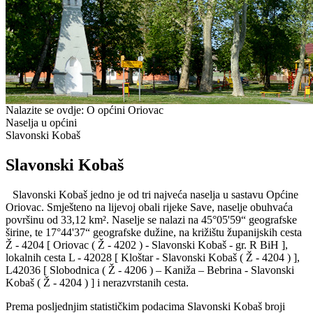
Nalazite se ovdje:
O općini Oriovac
Naselja u općini
Slavonski Kobaš
Slavonski Kobaš
Slavonski Kobaš jedno je od tri najveća naselja u sastavu Općine
Oriovac. Smješteno na lijevoj obali rijeke Save, naselje obuhvaća
površinu od 33,12 km². Naselje se nalazi na 45°05'59“ geografske
širine, te 17°44'37“ geografske dužine, na križištu županijskih cesta
Ž - 4204 [ Oriovac ( Ž - 4202 ) - Slavonski Kobaš - gr. R BiH ],
lokalnih cesta L - 42028 [ Kloštar - Slavonski Kobaš ( Ž - 4204 ) ],
L42036 [ Slobodnica ( Ž - 4206 ) – Kaniža – Bebrina - Slavonski
Kobaš ( Ž - 4204 ) ] i nerazvrstanih cesta.
Prema posljednjim statističkim podacima Slavonski Kobaš broji