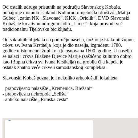
Od ostalih udruga prisutnih na području Slavonskog Kobaša,
ponajprije moramo istaknuti Kulturno-umjetničko društvo „Matija
Gubec“, zatim NK „Slavonac“, KKK „Oriolik“, DVD Slavonski
Kobaš, te kreativnu udrugu mladih „Limes“ koja provodi već
tradicionalnu Tijelovsku biciklijadu.
Od sakralnih objekata na području naselja, nužno je istaknuti župnu
crkvu sv. Ivana Krstitelja koja je dio naselja, izgrađenu 1780.
godine u istoimenoj župi koja je osnovana 1600. godine. U naselju
se nalazi i crkva Blažene Djevice Marije (zaštićeno kulturno dobro
kao i župna crkva sv. Ivana Krstitelja) na groblju čija kapela je
ostatak znatno veće crkve i samostanskog kompleksa.
Slavonski Kobaš poznat je i nekoliko arheoloških lokaliteta:
- prapovijesno nalazište „Kremenica, Brežani“
- prapovijesna nekropola „Selišta“
- antičko nalazište „Rimska cesta“