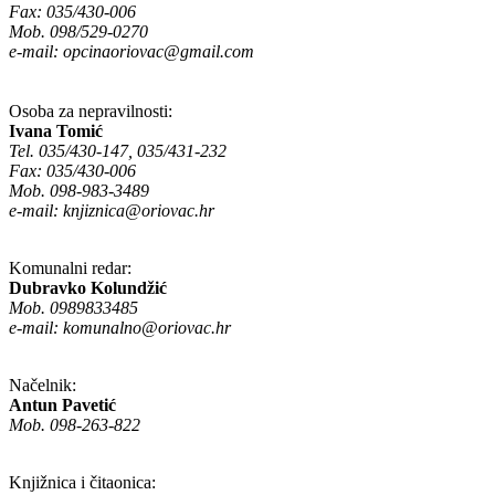
Fax: 035/430-006
Mob. 098/529-0270
e-mail:
opcinaoriovac@gmail.com
Osoba za nepravilnosti:
Ivana Tomić
Tel. 035/430-147, 035/431-232
Fax: 035/430-006
Mob. 098-983-3489
e-mail:
knjiznica@oriovac.hr
Komunalni redar:
Dubravko Kolundžić
Mob. 0989833485
e-mail:
komunalno@oriovac.hr
Načelnik:
Antun Pavetić
Mob. 098-263-822
Knjižnica i čitaonica: