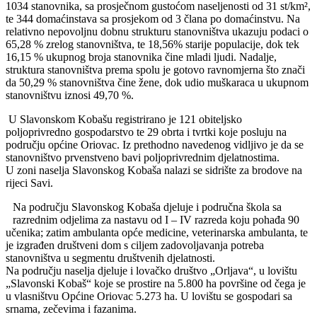
1034 stanovnika, sa prosječnom gustoćom naseljenosti od 31 st/km²,
te 344 domaćinstava sa prosjekom od 3 člana po domaćinstvu. Na
relativno nepovoljnu dobnu strukturu stanovništva ukazuju podaci o
65,28 % zrelog stanovništva, te 18,56% starije populacije, dok tek
16,15 % ukupnog broja stanovnika čine mladi ljudi. Nadalje,
struktura stanovništva prema spolu je gotovo ravnomjerna što znači
da 50,29 % stanovništva čine žene, dok udio muškaraca u ukupnom
stanovništvu iznosi 49,70 %.
U Slavonskom Kobašu registrirano je 121 obiteljsko
poljoprivredno gospodarstvo te 29 obrta i tvrtki koje posluju na
području općine Oriovac. Iz prethodno navedenog vidljivo je da se
stanovništvo prvenstveno bavi poljoprivrednim djelatnostima.
U zoni naselja Slavonskog Kobaša nalazi se sidrište za brodove na
rijeci Savi.
Na području Slavonskog Kobaša djeluje i područna škola sa
razrednim odjelima za nastavu od I – IV razreda koju pohađa 90
učenika; zatim ambulanta opće medicine, veterinarska ambulanta, te
je izgrađen društveni dom s ciljem zadovoljavanja potreba
stanovništva u segmentu društvenih djelatnosti.
Na području naselja djeluje i lovačko društvo „Orljava“, u lovištu
„Slavonski Kobaš“ koje se prostire na 5.800 ha površine od čega je
u vlasništvu Općine Oriovac 5.273 ha. U lovištu se gospodari sa
srnama, zečevima i fazanima.