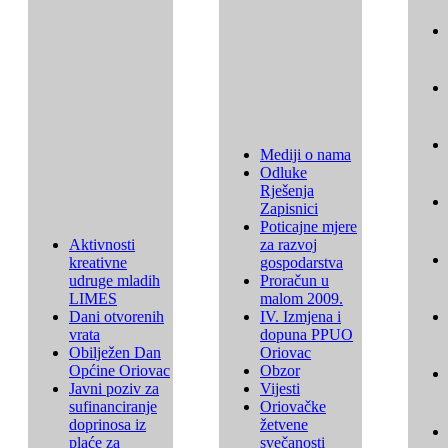
Mediji o nama
Odluke
Rješenja
Zapisnici
Poticajne mjere
Aktivnosti
za razvoj
kreativne
gospodarstva
udruge mladih
Proračun u
LIMES
malom 2009.
Dani otvorenih
IV. Izmjena i
vrata
dopuna PPUO
Obilježen Dan
Oriovac
Općine Oriovac
Obzor
Javni poziv za
Vijesti
sufinanciranje
Oriovačke
doprinosa iz
žetvene
plaće za
svečanosti