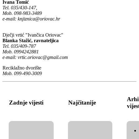
Ivana Tomić
Tel. 035/430-147,
Mob. 098-983-3489
e-mail:
knjiznica@oriovac.hr
Dječji vrtić "Ivančica Oriovac"
Blanka Stažić, ravnateljica
Tel. 035/409-787
Mob. 0994242881
e-mail:
vrtic.oriovac@gmail.com
Reciklažno dvorište
Mob. 099-490-3009
Arhi
Zadnje vijesti
Najčitanije
vijes