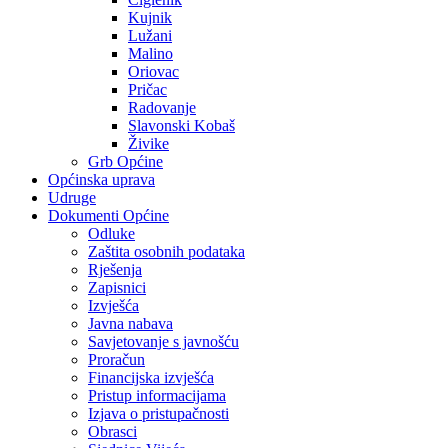
Kujnik
Lužani
Malino
Oriovac
Pričac
Radovanje
Slavonski Kobaš
Živike
Grb Općine
Općinska uprava
Udruge
Dokumenti Općine
Odluke
Zaštita osobnih podataka
Rješenja
Zapisnici
Izvješća
Javna nabava
Savjetovanje s javnošću
Proračun
Financijska izvješća
Pristup informacijama
Izjava o pristupačnosti
Obrasci