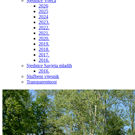
Sjednice Vijeća
2026
2025
2024
2023.
2022.
2021.
2020.
2019.
2018.
2017.
2016.
Sjednice Savjeta mladih
2016.
Službeni vijesnik
Transparentnost