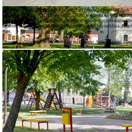
>Osnovnoj školi "Dr. Stjepan Ilijašević" u Oriovcu i Osnovnoj škol
provedbe projekta „Od igre do ideje“. Riječ je opremi koja će se kori
matematika. Opći je cilj projekta doprinijeti unaprjeđenju kvalitete ži
sigurnih i kvalitetnih edukativnih, kulturnih i sportskih sadržaja. Pro
eura.
Opremu je danas uručio načelnik Općine Oriovac Antun Pavetić zaje