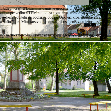
i "Ljudevit Gaj" u Lužanima danas je uručena vrijedna STEM oprema u 
stiti za provedbu STEM radionica – znanost, tehnologija, inženjerstvo i
vota djece i obitelji na području općine Oriovac kroz osiguravanje dostu
jekt sufinancira Ministarstvo demografije i useljeništva u iznosu od 36.5
dno sa direktoricom Oriovačke razvojne agencije Antonijom Tomac.