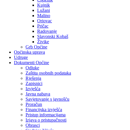
Kujnik
Lužani
Malino
Oriovac
Pričac
Radovanje
Slavonski Kobaš
Živike
Grb Općine
Općinska uprava
Udruge
Dokumenti Općine
Odluke
Zaštita osobnih podataka
Rješenja
Zapisnici
Izvješća
Javna nabava
Savjetovanje s javnošću
Proračun
Financijska izvješća
Pristup informacijama
Izjava o pristupačnosti
Obrasci