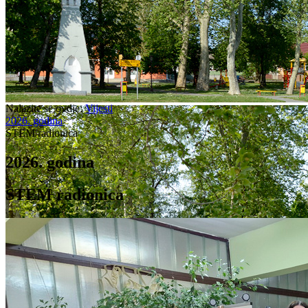
Nalazite se ovdje:
Vijesti
2026. godina
STEM radionica
2026. godina
STEM radionica