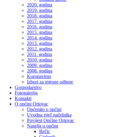
2020. godina
2019. godina
2018. godina
2017. godina
2016. godina
2015. godina
2014. godina
2013. godina
2012. godina
2011. godina
2010. godina
2009. godina
2008. godina
Koronavirus
Izbori za mjesne odbore
Gospodarstvo
Fotogalerija
Kontakti
O općini Oriovac
Općenito o općini
Uvodna riječ načelnika
Povijest Općine Oriovac
Naselja u općini
Bečic
Ciglenik