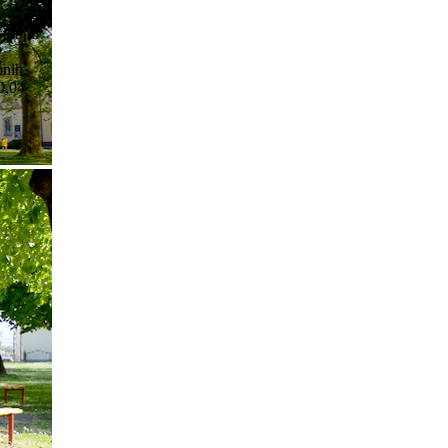
sklopu
pnih,
90,04