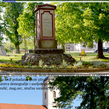
“
dine
agencija d.o.o.
jeci III. razreda osnovnih škola dodatne besplatne aktivnosti za odgoj i
no kroz pohađanje škole plivanja te dramske i kreativne radionice.
arstva demografije i useljeništva“
rušić, mag.oec, stručna suradnica za pripremu i provedbu projekta,