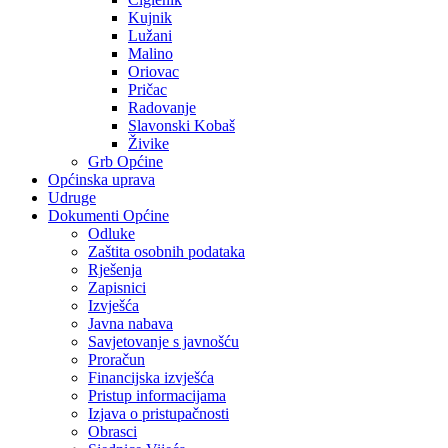
Kujnik
Lužani
Malino
Oriovac
Pričac
Radovanje
Slavonski Kobaš
Živike
Grb Općine
Općinska uprava
Udruge
Dokumenti Općine
Odluke
Zaštita osobnih podataka
Rješenja
Zapisnici
Izvješća
Javna nabava
Savjetovanje s javnošću
Proračun
Financijska izvješća
Pristup informacijama
Izjava o pristupačnosti
Obrasci