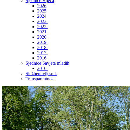
Sjednice Vijeća
2026
2025
2024
2023.
2022.
2021.
2020.
2019.
2018.
2017.
2016.
Sjednice Savjeta mladih
2016.
Službeni vijesnik
Transparentnost