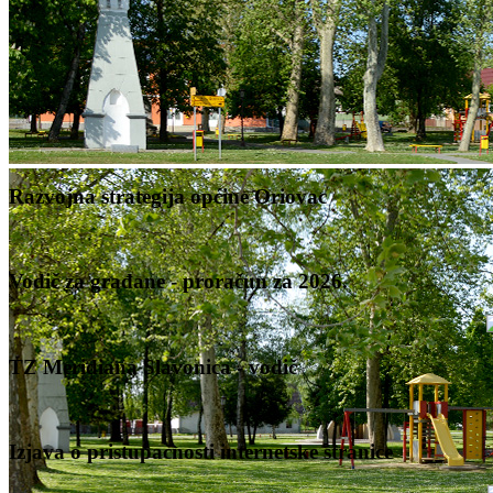
Razvojna strategija općine Oriovac
Vodič za građane - proračun za 2026.
TZ Meridiana Slavonica - vodič
Izjava o pristupačnosti internetske stranice