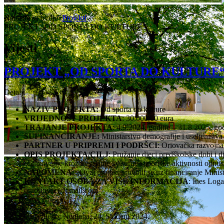
Nalazite se ovdje:
Projekti
PROJEKT „OD SPORTA DO KULTURE“
Vijesti
PROJEKT „OD SPORTA DO KULTURE
Detalji
NAZIV PROJEKTA:
Od sporta do kulture
VRIJEDNOST PROJEKTA
: 30.000,00 eura
TRAJANJE PROJEKTA
: 4.9.2024. godine – 31.8.2025. go
SUFINANCIRANJE:
Ministarstvo demografije i useljeništva
PARTNER U PRIPREMI I PODRŠCI
: Oriovačka razvojna 
OPIS PROJEKTA/CILJ
: Pružanje djeci predškolske dobi i d
obrazovanje kroz besplatne kulturne i sportske aktivnosti odnos
NAPOMENA
: „Ovaj projekt provodi se uz financiranje Minist
KONTAKT OSOBA ZA VIŠE INFORMACIJA
: Ines Loga
oraoriovac@gmail.com
Detalji
Objavljeno: Nedjelja, 24. Studeni 2024.