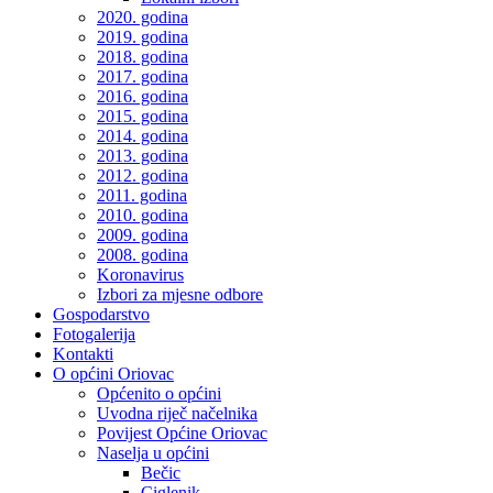
2020. godina
2019. godina
2018. godina
2017. godina
2016. godina
2015. godina
2014. godina
2013. godina
2012. godina
2011. godina
2010. godina
2009. godina
2008. godina
Koronavirus
Izbori za mjesne odbore
Gospodarstvo
Fotogalerija
Kontakti
O općini Oriovac
Općenito o općini
Uvodna riječ načelnika
Povijest Općine Oriovac
Naselja u općini
Bečic
Ciglenik