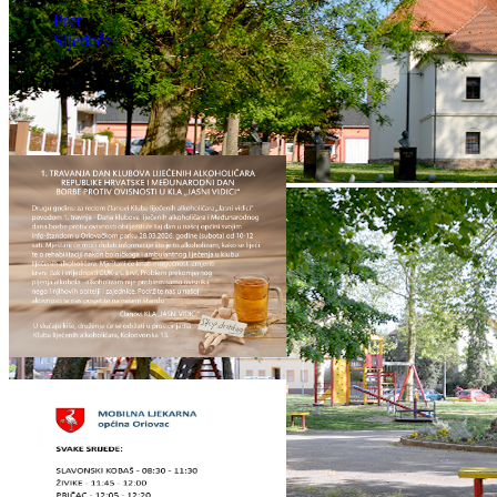
Pret
Sljedeće
NAJAVE