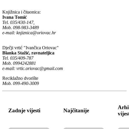
Knjižnica i čitaonica:
Ivana Tomić
Tel. 035/430-147,
Mob. 098-983-3489
e-mail:
knjiznica@oriovac.hr
Dječji vrtić "Ivančica Oriovac"
Blanka Stažić, ravnateljica
Tel. 035/409-787
Mob. 0994242881
e-mail:
vrtic.oriovac@gmail.com
Reciklažno dvorište
Mob. 099-490-3009
Arhi
Zadnje vijesti
Najčitanije
vijes