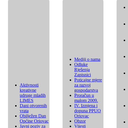
Mediji o nama
Odluke
Rješenja
Zapisnici
Poticajne mjere
Aktivnosti
za razvoj
kreativne
gospodarstva
udruge mladih
Proračun u
LIMES
malom 2009.
Dani otvorenih
IV. Izmjena i
vrata
dopuna PPUO
Obilježen Dan
Oriovac
Općine Oriovac
Obzor
Javni poziv za
Vijesti