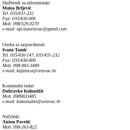
Službenik za informiranje:
Matea Brljević
Tel. 035/431-232
Fax: 035/430-006
Mob. 098/529-0270
e-mail:
opcinaoriovac@gmail.com
Osoba za nepravilnosti:
Ivana Tomić
Tel. 035/430-147, 035/431-232
Fax: 035/430-006
Mob. 098-983-3489
e-mail:
knjiznica@oriovac.hr
Komunalni redar:
Dubravko Kolundžić
Mob. 0989833485
e-mail:
komunalno@oriovac.hr
Načelnik:
Antun Pavetić
Mob. 098-263-822