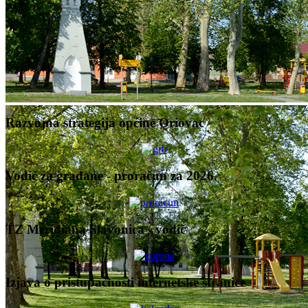
Razvojna strategija općine Oriovac
Vodič za građane - proračun za 2026.
TZ Meridiana Slavonica - vodič
Izjava o pristupačnosti internetske stranice