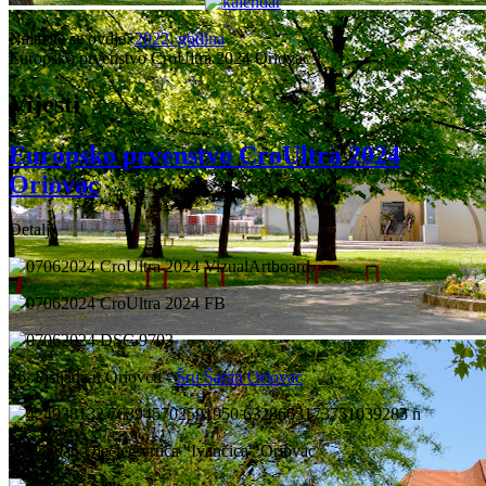
Nalazite se ovdje:
2022. godina
Europsko prvenstvo CroUltra 2024 Oriovac
Vijesti
Europsko prvenstvo CroUltra 2024
Oriovac
Detalji
26. Fišijada u Oriovcu -
Šru Šaran Oriovac
Rođendan Dječjeg vrtića "Ivančica" Oriovac