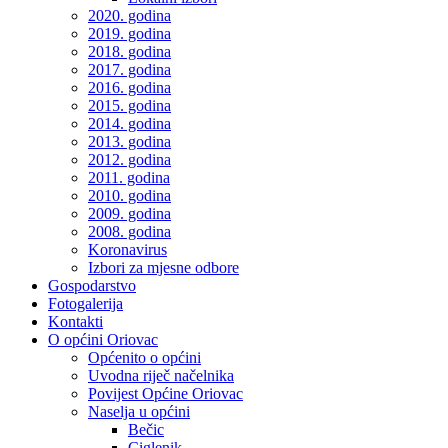
2020. godina
2019. godina
2018. godina
2017. godina
2016. godina
2015. godina
2014. godina
2013. godina
2012. godina
2011. godina
2010. godina
2009. godina
2008. godina
Koronavirus
Izbori za mjesne odbore
Gospodarstvo
Fotogalerija
Kontakti
O općini Oriovac
Općenito o općini
Uvodna riječ načelnika
Povijest Općine Oriovac
Naselja u općini
Bečic
Ciglenik