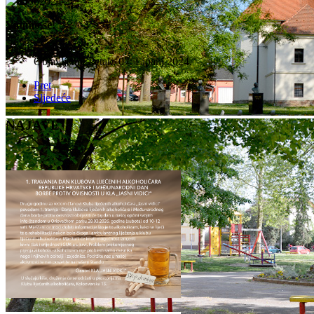
Vidimo se!
Detalji
Objavljeno: Petak, 07. Lipanj 2024.
Pret
Sljedeće
NAJAVE