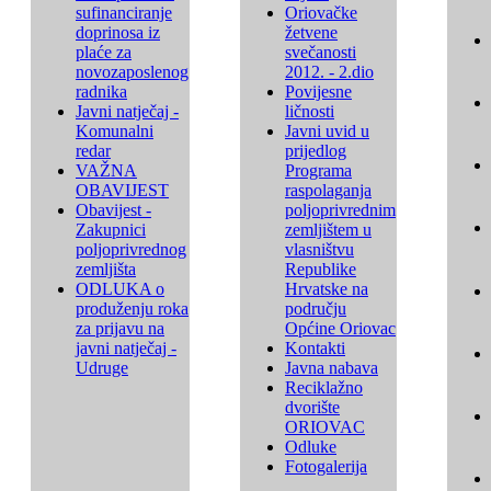
sufinanciranje
Oriovačke
doprinosa iz
žetvene
plaće za
svečanosti
novozaposlenog
2012. - 2.dio
radnika
Povijesne
Javni natječaj -
ličnosti
Komunalni
Javni uvid u
redar
prijedlog
VAŽNA
Programa
OBAVIJEST
raspolaganja
Obavijest -
poljoprivrednim
Zakupnici
zemljištem u
poljoprivrednog
vlasništvu
zemljišta
Republike
ODLUKA o
Hrvatske na
produženju roka
području
za prijavu na
Općine Oriovac
javni natječaj -
Kontakti
Udruge
Javna nabava
Reciklažno
dvorište
ORIOVAC
Odluke
Fotogalerija