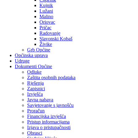
Kujnik
Lužani
Malino
Oriovac
Pričac
Radovanje
Slavonski Kobaš
Živike
Grb Općine
Općinska uprava
Udruge
Dokumenti Općine
Odluke
Zaštita osobnih podataka
Rješenja
Zapisnici
Izvješća
Javna nabava
Savjetovanje s javnošću
Proračun
Financijska izvješća
Pristup informacijama
Izjava o pristupačnosti
Obrasci