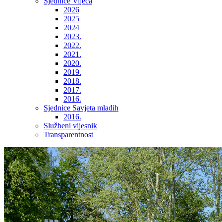
Sjednice Vijeća
2026
2025
2024
2023.
2022.
2021.
2020.
2019.
2018.
2017.
2016.
Sjednice Savjeta mladih
2016.
Službeni vijesnik
Transparentnost