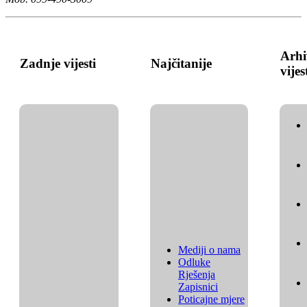
Arhi
Zadnje vijesti
Najčitanije
vijes
Mediji o nama
Odluke
Rješenja
Zapisnici
Poticajne mjere