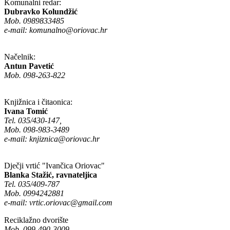
Komunalni redar:
Dubravko Kolundžić
Mob. 0989833485
e-mail:
komunalno@oriovac.hr
Načelnik:
Antun Pavetić
Mob. 098-263-822
Knjižnica i čitaonica:
Ivana Tomić
Tel. 035/430-147,
Mob. 098-983-3489
e-mail:
knjiznica@oriovac.hr
Dječji vrtić "Ivančica Oriovac"
Blanka Stažić, ravnateljica
Tel. 035/409-787
Mob. 0994242881
e-mail:
vrtic.oriovac@gmail.com
Reciklažno dvorište
Mob. 099-490-3009