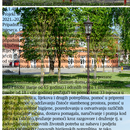
85% i Državnog proračuna Republike Hrvatske 15% u vrijednosti
od 1.485.000,00 €
Projekt se provodi u sklopu Programa „Učinkoviti ljudski potencijali
2021.-2027.“
Pripadnicima ciljne skupine pomoć će se pružati u
trajanju od 33
mjeseca. Cilj projekta je osigurati dugotrajniju skrb pružanjem
usluga potpore i podrške u svakodnevnom životu za minimalno 180
pripadnika ciljne skupine što pridonosi povećanju socijalne
uključenosti i prevenciji institucionalizacije.
Riječ je o najpopularnijem europskom projektu u našoj zemlji kojem
je cilj ublažiti posljedice nezaposlenosti i doprinijeti smanjenju rizika
od siromaštva, te potaknuti socijalnu uključenost i povećati razinu
kvalitete života krajnjih korisnika, uglavnom starijih i nemoćnih
osoba.
Projektnim aktivnostima će se utjecati na prevenciju prerane
institucionalizacije, ostanak u vlastitom domu osoba starije životne
dobi ( osobe starije od 65 godina) i odraslih osoba s invaliditetom
(osobe od 18 i više godina) pružajući im pomoć kroz 33 mjeseca u
nabavci namirnica, lijekova i drugih potrepština, pomoć u pripremi
obroka, pomoć u održavanju čistoće stambenog prostora, pomoć u
održavanju osobne higijene, posredovanju u ostvarivanju različitih
prava (plaćanje računa, dostava pomagala, naručivanje i pratnja kod
liječnika i slično), pružanje pomoći kroz razgovore i druženje tj. u
zadovoljavanju osnovnih životnih potreba uz nabavu i podjelu
paketa kućanskih i osnovnih higijenskih potrepština, te tako