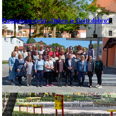
Vijesti
Potpisan projekt „Dobro je činiti dobro“
Detalji
Načelnik Općine Oriovac Antun Pavetić potpisao je ugovore sa 30
djelatnica na projektu „Dobro je činiti dobro“ - prevencija
institucionalizacije I, koje danas 2. svibnja 2024. godine započinju s
radom.
Projekt je sufinanciran od strane Europskog socijalnog fonda plus