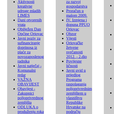
Aktivnosti
za razvoj
kreativne
gospodarstva
udruge mladih
Proračun u
LIMES
malom 2009.
Dani otvorenih
IV. Izmjena i
vrata
dopuna PPUO
Obilježen Dan
Oriovac
Općine Oriovac
Obzor
Javni poziv za
Vijesti
sufinanciranje
Oriovačke
doprinosa iz
žetvene
plaće za
svečanosti
novozaposlenog
2012. - 2.dio
radnika
Povijesne
Javni natječaj -
ličnosti
Komunalni
Javni uvid u
redar
prijedlog
VAŽNA
Programa
OBAVIJEST
raspolaganja
Obavijest -
poljoprivrednim
Zakupnici
zemljištem u
poljoprivrednog
vlasništvu
zemljišta
Republike
ODLUKA o
Hrvatske na
produženju roka
području