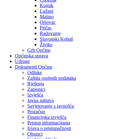
Kujnik
Lužani
Malino
Oriovac
Pričac
Radovanje
Slavonski Kobaš
Živike
Grb Općine
Općinska uprava
Udruge
Dokumenti Općine
Odluke
Zaštita osobnih podataka
Rješenja
Zapisnici
Izvješća
Javna nabava
Savjetovanje s javnošću
Proračun
Financijska izvješća
Pristup informacijama
Izjava o pristupačnosti
Obrasci