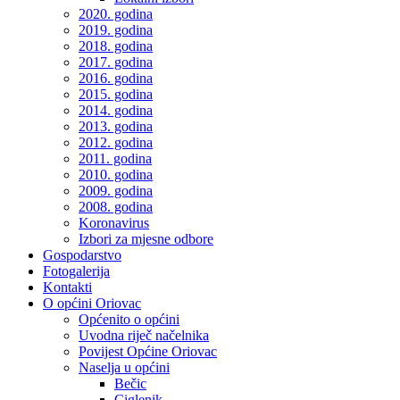
2020. godina
2019. godina
2018. godina
2017. godina
2016. godina
2015. godina
2014. godina
2013. godina
2012. godina
2011. godina
2010. godina
2009. godina
2008. godina
Koronavirus
Izbori za mjesne odbore
Gospodarstvo
Fotogalerija
Kontakti
O općini Oriovac
Općenito o općini
Uvodna riječ načelnika
Povijest Općine Oriovac
Naselja u općini
Bečic
Ciglenik