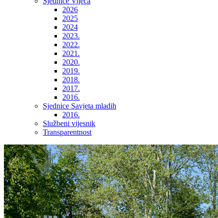
Sjednice Vijeća
2026
2025
2024
2023.
2022.
2021.
2020.
2019.
2018.
2017.
2016.
Sjednice Savjeta mladih
2016.
Službeni vijesnik
Transparentnost