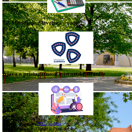
TZ Meridiana Slavonica - vodič
Izjava o pristupačnosti internetske stranice
Nalazite se ovdje:
2022. godina
Potpisan projekt „Dobro je činiti dobro“