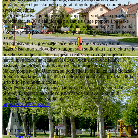
pripadnicima ciljne skupine osigurati dugotrajniju skrb i pravo na
život u zajednici.
U Općini Oriovac je tim povodom zaposlena voditeljica projekta i
koordinator, te 30 djelatnica za pružanje usluge potpore i podrške
starijim osobama i osobama sa invaliditetom za preko 220 korisnika
s kojima je tim povodom načelnik Općine Oriovac potpisao ugovore
o radu.
Pri potpisivanju Ugovora je načelnik Općine Oriovac, Antun
Pavetić istaknuo zadovoljstvo radom svih sudionika na projektu te je
poželio svim djelatnicama uspješnu realizaciju ovoga projekta u
narednim mjesecima istaknuvši da će Općina Oriovac i dalje
nastaviti sudjelovati u ovakvim i sličnim projektima.
Nakon potpisivanja Ugovora su podijeljeni i bicikli za lakši dolazak
do korisnika koje će koristiti za cijelo vrijeme trajanja projekta, kako
je to bilo i prethodnih godina.
Vjerujemo da će se ovaj značajan projekt za našu Općinu i dalje
provoditi uspješno na zadovoljstvo zaposlenica, ali i krajnjih
korisnika koji u njemu sudjeluju.
https://esf.hr/esfplus/esf/
Detalji
Objavljeno: Četvrtak, 02. Svibanj 2024.
Pret
Sljedeće