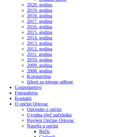
2020. godina
2019. godina
2018. godina
2017. godina
2016. godina
2015. godina
2014. godina
2013. godina
2012. godina
2011. godina
2010. godina
2009. godina
2008. godina
Koronavirus
Izbori za mjesne odbore
Gospodarstvo
Fotogalerija
Kontakti
O općini Oriovac
Općenito o općini
Uvodna riječ načelnika
Povijest Općine Oriovac
Naselja u općini
Bečic
Ciglenik