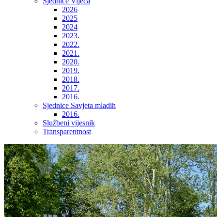
Sjednice Vijeća
2026
2025
2024
2023.
2022.
2021.
2020.
2019.
2018.
2017.
2016.
Sjednice Savjeta mladih
2016.
Službeni vijesnik
Transparentnost