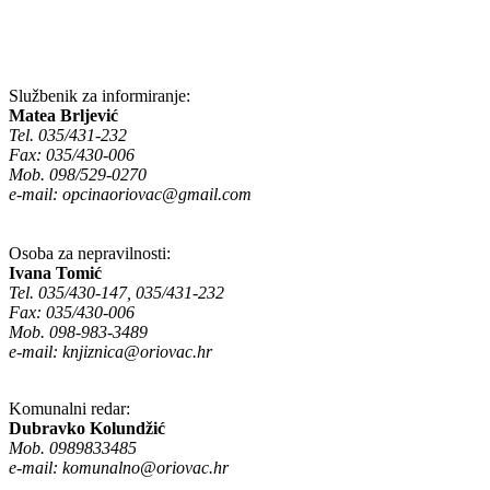
Službenik za informiranje:
Matea Brljević
Tel. 035/431-232
Fax: 035/430-006
Mob. 098/529-0270
e-mail:
opcinaoriovac@gmail.com
Osoba za nepravilnosti:
Ivana Tomić
Tel. 035/430-147, 035/431-232
Fax: 035/430-006
Mob. 098-983-3489
e-mail:
knjiznica@oriovac.hr
Komunalni redar:
Dubravko Kolundžić
Mob. 0989833485
e-mail:
komunalno@oriovac.hr