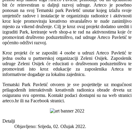
bit će reinvestiran u daljnji razvoj udruge. Arteco je posebno
ponosan na svoj Tematski park Pavletić unutar kojeg izlažu svoje
umjetniče radove i instalacije te organiziraju radionice i aktivnosti
kroz koje promoviraju kreativno stvaralaštvo te nude zanimljivo
mjesto za vikend druženje. Cilj je kroz ovaj projekt dodatno urediti i
izgraditi Park, kreiranje web shop-a te rad na aktivnostima koje će
promovirati društveno poduzetništvo, rad udruge Arteco Pavletić te
općenito održivi razvoj.
Kroz projekt će se zaposliti 4 osobe u udruzi Arteco Pavletić te
jedna osoba u partnerskoj organizaciji Zeleni Osijek. Zaposlenik
udruge Zeleni Osijek će educirati o društvenom poduzetništvu te
promovirati isto kroz edukacije za zaposlenika Arteca te
informativne događaje za lokalnu zajednicu.
Tematski Park Pavletić otvoren je sve posjetitelje uz mogućnost
prilagođenih interaktivnih kreativnih radionica obrade drveta uz
osiguranu svu opremu. Kontakt podaci dostupni su na web stranici
arteco.hr ili na Facebook stranici.
Detalji
Objavljeno: Srijeda, 02. Ožujak 2022.