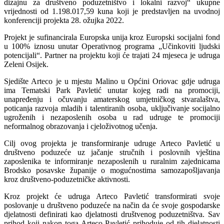
dizajnu za društveno poduzetništvo i lokalni razvoj“ ukupne
vrijednosti od 1.198.017,59 kuna koji je predstavljen na uvodnoj
konferenciji projekta 28. ožujka 2022.
Projekt je sufinancirala Europska unija kroz Europski socijalni fond
u 100% iznosu unutar Operativnog programa „Učinkoviti ljudski
potencijali“. Partner na projektu koji će trajati 24 mjeseca je udruga
Zeleni Osijek.
Sjedište Arteco je u mjestu Malino u Općini Oriovac gdje udruga
ima Tematski Park Pavletić unutar kojeg radi na promociji,
unapređenju i očuvanju amaterskog umjetničkog stvaralaštva,
poticanja razvoja mladih i talentiranih osoba, uključivanje socijalno
ugroženih i nezaposlenih osoba u rad udruge te promociji
neformalnog obrazovanja i cjeloživotnog učenja.
Cilj ovog projekta je transformiranje udruge Arteco Pavletić u
društveno poduzeće uz jačanje stručnih i poslovnih vještina
zaposlenika te informiranje nezaposlenih u ruralnim zajednicama
Brodsko posavske županije o mogućnostima samozapošljavanja
kroz društveno-poduzetničke aktivnosti.
Kroz projekt će udruga Arteco Pavletić transformirati svoje
poslovanje u društveno poduzeće na način da će svoje gospodarske
djelatnosti definirati kao djelatnosti društvenog poduzetništva. Sav
prihod koji nakon toga Arteco Pavletić prihoduje od tih djelatnosti