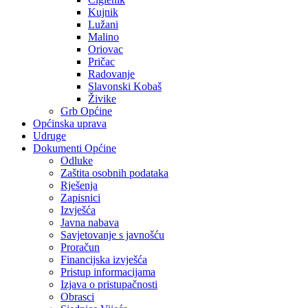
Kujnik
Lužani
Malino
Oriovac
Pričac
Radovanje
Slavonski Kobaš
Živike
Grb Općine
Općinska uprava
Udruge
Dokumenti Općine
Odluke
Zaštita osobnih podataka
Rješenja
Zapisnici
Izvješća
Javna nabava
Savjetovanje s javnošću
Proračun
Financijska izvješća
Pristup informacijama
Izjava o pristupačnosti
Obrasci