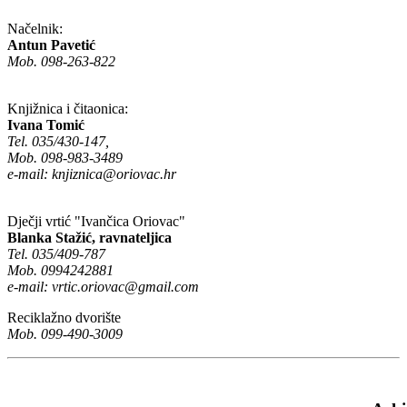
Načelnik:
Antun Pavetić
Mob. 098-263-822
Knjižnica i čitaonica:
Ivana Tomić
Tel. 035/430-147,
Mob. 098-983-3489
e-mail:
knjiznica@oriovac.hr
Dječji vrtić "Ivančica Oriovac"
Blanka Stažić, ravnateljica
Tel. 035/409-787
Mob. 0994242881
e-mail:
vrtic.oriovac@gmail.com
Reciklažno dvorište
Mob. 099-490-3009