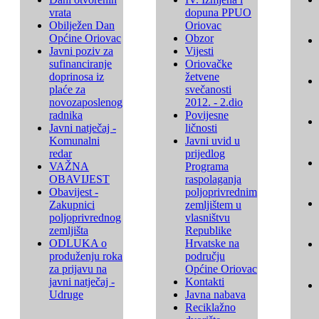
vrata
dopuna PPUO
Obilježen Dan
Oriovac
Općine Oriovac
Obzor
Javni poziv za
Vijesti
sufinanciranje
Oriovačke
doprinosa iz
žetvene
plaće za
svečanosti
novozaposlenog
2012. - 2.dio
radnika
Povijesne
Javni natječaj -
ličnosti
Komunalni
Javni uvid u
redar
prijedlog
VAŽNA
Programa
OBAVIJEST
raspolaganja
Obavijest -
poljoprivrednim
Zakupnici
zemljištem u
poljoprivrednog
vlasništvu
zemljišta
Republike
ODLUKA o
Hrvatske na
produženju roka
području
za prijavu na
Općine Oriovac
javni natječaj -
Kontakti
Udruge
Javna nabava
Reciklažno