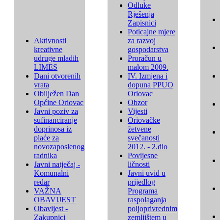
Odluke
Rješenja
Zapisnici
Poticajne mjere
Aktivnosti
za razvoj
kreativne
gospodarstva
udruge mladih
Proračun u
LIMES
malom 2009.
Dani otvorenih
IV. Izmjena i
vrata
dopuna PPUO
Obilježen Dan
Oriovac
Općine Oriovac
Obzor
Javni poziv za
Vijesti
sufinanciranje
Oriovačke
doprinosa iz
žetvene
plaće za
svečanosti
novozaposlenog
2012. - 2.dio
radnika
Povijesne
Javni natječaj -
ličnosti
Komunalni
Javni uvid u
redar
prijedlog
VAŽNA
Programa
OBAVIJEST
raspolaganja
Obavijest -
poljoprivrednim
Zakupnici
zemljištem u