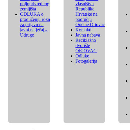
poljoprivrednog
vlasništvu
zemljišta
Republike
ODLUKA o
Hrvatske na
produženju roka
području
za prijavu na
Općine Oriovac
javni natječaj -
Kontakti
Udruge
Javna nabava
Reciklažno
dvorište
ORIOVAC
Odluke
Fotogalerija