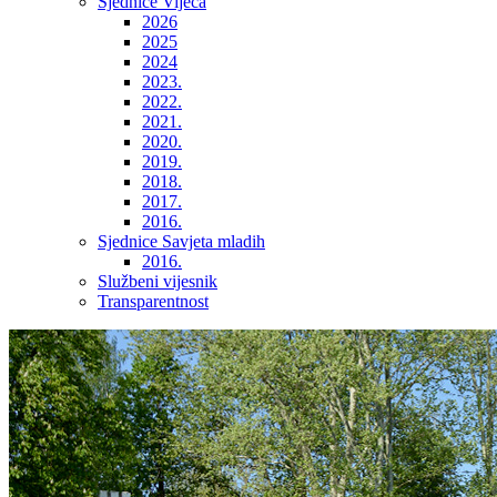
Sjednice Vijeća
2026
2025
2024
2023.
2022.
2021.
2020.
2019.
2018.
2017.
2016.
Sjednice Savjeta mladih
2016.
Službeni vijesnik
Transparentnost