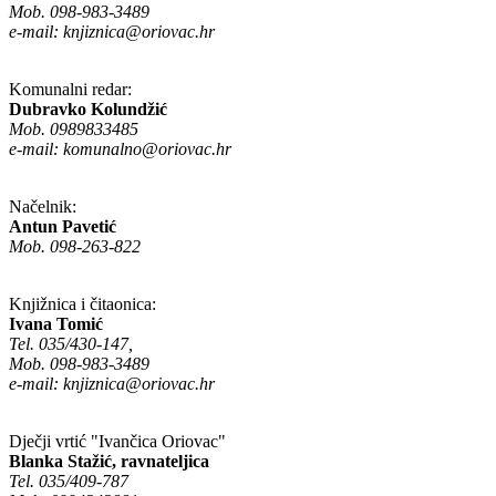
Mob. 098-983-3489
e-mail:
knjiznica@oriovac.hr
Komunalni redar:
Dubravko Kolundžić
Mob. 0989833485
e-mail:
komunalno@oriovac.hr
Načelnik:
Antun Pavetić
Mob. 098-263-822
Knjižnica i čitaonica:
Ivana Tomić
Tel. 035/430-147,
Mob. 098-983-3489
e-mail:
knjiznica@oriovac.hr
Dječji vrtić "Ivančica Oriovac"
Blanka Stažić, ravnateljica
Tel. 035/409-787