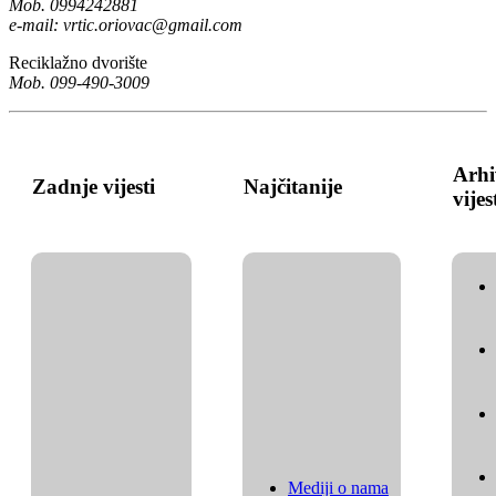
Mob. 0994242881
e-mail:
vrtic.oriovac@gmail.com
Reciklažno dvorište
Mob. 099-490-3009
Arhi
Zadnje vijesti
Najčitanije
vijes
Mediji o nama