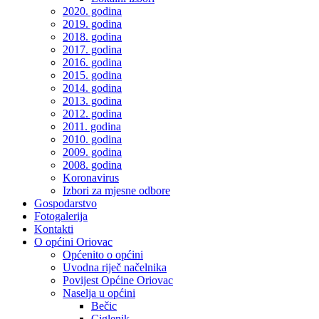
2020. godina
2019. godina
2018. godina
2017. godina
2016. godina
2015. godina
2014. godina
2013. godina
2012. godina
2011. godina
2010. godina
2009. godina
2008. godina
Koronavirus
Izbori za mjesne odbore
Gospodarstvo
Fotogalerija
Kontakti
O općini Oriovac
Općenito o općini
Uvodna riječ načelnika
Povijest Općine Oriovac
Naselja u općini
Bečic
Ciglenik