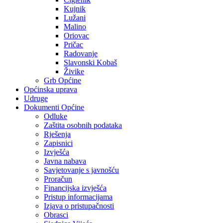
Kujnik
Lužani
Malino
Oriovac
Pričac
Radovanje
Slavonski Kobaš
Živike
Grb Općine
Općinska uprava
Udruge
Dokumenti Općine
Odluke
Zaštita osobnih podataka
Rješenja
Zapisnici
Izvješća
Javna nabava
Savjetovanje s javnošću
Proračun
Financijska izvješća
Pristup informacijama
Izjava o pristupačnosti
Obrasci