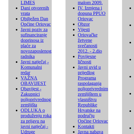
LIMES
malom 2009.
Dani otvorenih
IV. Izmjena i
vrata
dopuna PPUO
Obilježen Dan
Oriovac
Općine Oriovac
Obzor
Javni poziv za
Vijesti
sufinanciranje
Oriovačke
doprinosa iz
žetvene
plaće za
svečanosti
novozaposlenog
2012. - 2.dio
radnika
Povijesne
Javni natječaj -
ličnosti
Komunalni
Javni uvid u
redar
prijedlog
VAŽNA
Programa
OBAVIJEST
raspolaganja
Obavijest -
poljoprivrednim
Zakupnici
zemljištem u
poljoprivrednog
vlasništvu
zemljišta
Republike
ODLUKA o
Hrvatske na
produženju roka
području
za prijavu na
Općine Oriovac
javni natječaj -
Kontakti
Udruge
Javna nabava