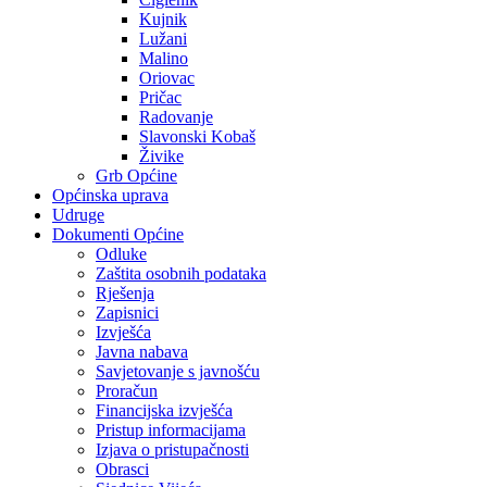
Kujnik
Lužani
Malino
Oriovac
Pričac
Radovanje
Slavonski Kobaš
Živike
Grb Općine
Općinska uprava
Udruge
Dokumenti Općine
Odluke
Zaštita osobnih podataka
Rješenja
Zapisnici
Izvješća
Javna nabava
Savjetovanje s javnošću
Proračun
Financijska izvješća
Pristup informacijama
Izjava o pristupačnosti
Obrasci