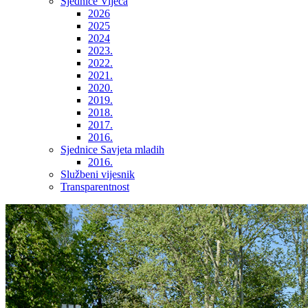
Sjednice Vijeća
2026
2025
2024
2023.
2022.
2021.
2020.
2019.
2018.
2017.
2016.
Sjednice Savjeta mladih
2016.
Službeni vijesnik
Transparentnost