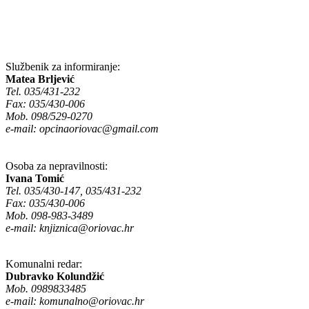
Službenik za informiranje:
Matea Brljević
Tel. 035/431-232
Fax: 035/430-006
Mob. 098/529-0270
e-mail:
opcinaoriovac@gmail.com
Osoba za nepravilnosti:
Ivana Tomić
Tel. 035/430-147, 035/431-232
Fax: 035/430-006
Mob. 098-983-3489
e-mail:
knjiznica@oriovac.hr
Komunalni redar:
Dubravko Kolundžić
Mob. 0989833485
e-mail:
komunalno@oriovac.hr