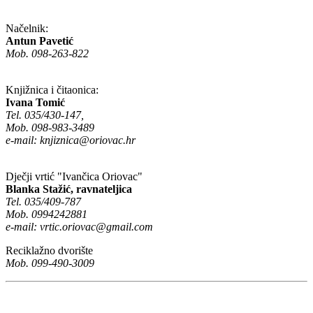
Načelnik:
Antun Pavetić
Mob. 098-263-822
Knjižnica i čitaonica:
Ivana Tomić
Tel. 035/430-147,
Mob. 098-983-3489
e-mail:
knjiznica@oriovac.hr
Dječji vrtić "Ivančica Oriovac"
Blanka Stažić, ravnateljica
Tel. 035/409-787
Mob. 0994242881
e-mail:
vrtic.oriovac@gmail.com
Reciklažno dvorište
Mob. 099-490-3009