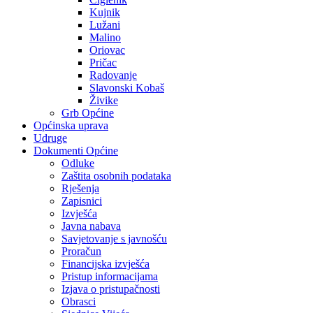
Kujnik
Lužani
Malino
Oriovac
Pričac
Radovanje
Slavonski Kobaš
Živike
Grb Općine
Općinska uprava
Udruge
Dokumenti Općine
Odluke
Zaštita osobnih podataka
Rješenja
Zapisnici
Izvješća
Javna nabava
Savjetovanje s javnošću
Proračun
Financijska izvješća
Pristup informacijama
Izjava o pristupačnosti
Obrasci