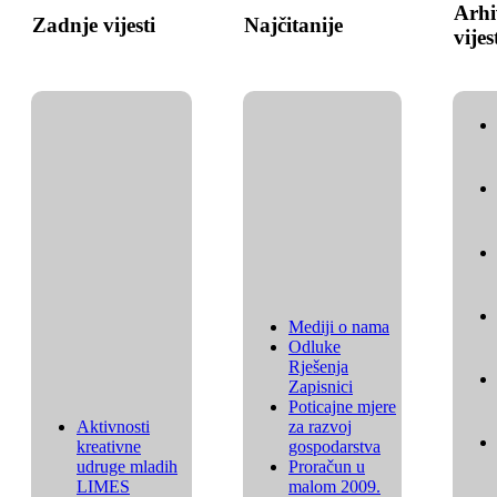
Arhi
Zadnje vijesti
Najčitanije
vijes
Mediji o nama
Odluke
Rješenja
Zapisnici
Poticajne mjere
Aktivnosti
za razvoj
kreativne
gospodarstva
udruge mladih
Proračun u
LIMES
malom 2009.