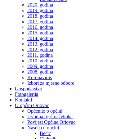
2020. godina
2019. godina
2018. godina
2017. godina
2016. godina
2015. godina
2014. godina
2013. godina
2012. godina
2011. godina
2010. godina
2009. godina
2008. godina
Koronavirus
Izbori za mjesne odbore
Gospodarstvo
Fotogalerija
Kontakti
O općini Oriovac
Općenito o općini
Uvodna riječ načelnika
Povijest Općine Oriovac
Naselja u općini
Bečic
Ciglenik