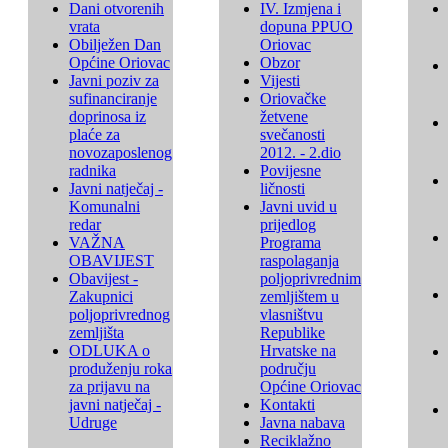
Dani otvorenih
IV. Izmjena i
vrata
dopuna PPUO
Obilježen Dan
Oriovac
Općine Oriovac
Obzor
Javni poziv za
Vijesti
sufinanciranje
Oriovačke
doprinosa iz
žetvene
plaće za
svečanosti
novozaposlenog
2012. - 2.dio
radnika
Povijesne
Javni natječaj -
ličnosti
Komunalni
Javni uvid u
redar
prijedlog
VAŽNA
Programa
OBAVIJEST
raspolaganja
Obavijest -
poljoprivrednim
Zakupnici
zemljištem u
poljoprivrednog
vlasništvu
zemljišta
Republike
ODLUKA o
Hrvatske na
produženju roka
području
za prijavu na
Općine Oriovac
javni natječaj -
Kontakti
Udruge
Javna nabava
Reciklažno