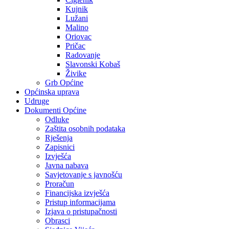
Kujnik
Lužani
Malino
Oriovac
Pričac
Radovanje
Slavonski Kobaš
Živike
Grb Općine
Općinska uprava
Udruge
Dokumenti Općine
Odluke
Zaštita osobnih podataka
Rješenja
Zapisnici
Izvješća
Javna nabava
Savjetovanje s javnošću
Proračun
Financijska izvješća
Pristup informacijama
Izjava o pristupačnosti
Obrasci