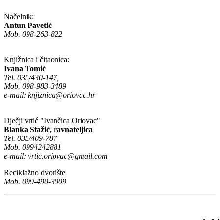
Načelnik:
Antun Pavetić
Mob. 098-263-822
Knjižnica i čitaonica:
Ivana Tomić
Tel. 035/430-147,
Mob. 098-983-3489
e-mail:
knjiznica@oriovac.hr
Dječji vrtić "Ivančica Oriovac"
Blanka Stažić, ravnateljica
Tel. 035/409-787
Mob. 0994242881
e-mail:
vrtic.oriovac@gmail.com
Reciklažno dvorište
Mob. 099-490-3009