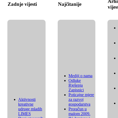
Arhi
Zadnje vijesti
Najčitanije
vijes
Mediji o nama
Odluke
Rješenja
Zapisnici
Poticajne mjere
Aktivnosti
za razvoj
kreativne
gospodarstva
udruge mladih
Proračun u
LIMES
malom 2009.