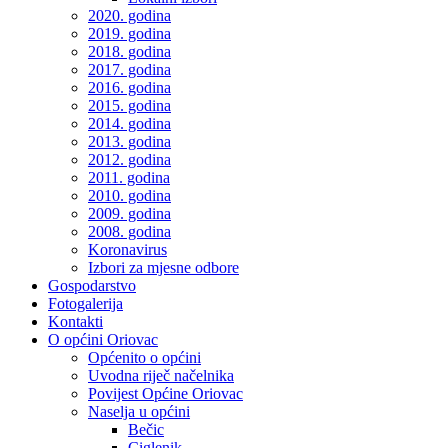
2020. godina
2019. godina
2018. godina
2017. godina
2016. godina
2015. godina
2014. godina
2013. godina
2012. godina
2011. godina
2010. godina
2009. godina
2008. godina
Koronavirus
Izbori za mjesne odbore
Gospodarstvo
Fotogalerija
Kontakti
O općini Oriovac
Općenito o općini
Uvodna riječ načelnika
Povijest Općine Oriovac
Naselja u općini
Bečic
Ciglenik