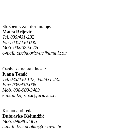
Službenik za informiranje:
Matea Brljević
Tel. 035/431-232
Fax: 035/430-006
Mob. 098/529-0270
e-mail:
opcinaoriovac@gmail.com
Osoba za nepravilnosti:
Ivana Tomić
Tel. 035/430-147, 035/431-232
Fax: 035/430-006
Mob. 098-983-3489
e-mail:
knjiznica@oriovac.hr
Komunalni redar:
Dubravko Kolundžić
Mob. 0989833485
e-mail:
komunalno@oriovac.hr