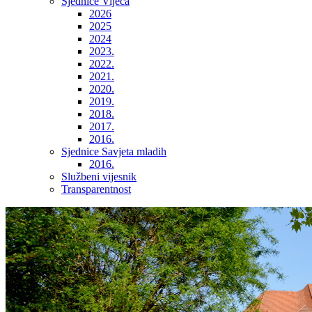
Sjednice Vijeća
2026
2025
2024
2023.
2022.
2021.
2020.
2019.
2018.
2017.
2016.
Sjednice Savjeta mladih
2016.
Službeni vijesnik
Transparentnost