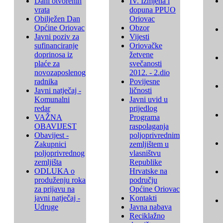
Dani otvorenih
IV. Izmjena i
vrata
dopuna PPUO
Obilježen Dan
Oriovac
Općine Oriovac
Obzor
Javni poziv za
Vijesti
sufinanciranje
Oriovačke
doprinosa iz
žetvene
plaće za
svečanosti
novozaposlenog
2012. - 2.dio
radnika
Povijesne
Javni natječaj -
ličnosti
Komunalni
Javni uvid u
redar
prijedlog
VAŽNA
Programa
OBAVIJEST
raspolaganja
Obavijest -
poljoprivrednim
Zakupnici
zemljištem u
poljoprivrednog
vlasništvu
zemljišta
Republike
ODLUKA o
Hrvatske na
produženju roka
području
za prijavu na
Općine Oriovac
javni natječaj -
Kontakti
Udruge
Javna nabava
Reciklažno