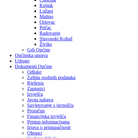
Kujnik
Lužani
Malino
Oriovac
Pričac
Radovanje
Slavonski Kobaš
Živike
Grb Općine
Općinska uprava
Udruge
Dokumenti Općine
Odluke
Zaštita osobnih podataka
Rješenja
Zapisnici
Izvješća
Javna nabava
Savjetovanje s javnošću
Proračun
Financijska izvješća
Pristup informacijama
Izjava o pristupačnosti
Obrasci