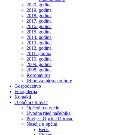
2020. godina
2019. godina
2018. godina
2017. godina
2016. godina
2015. godina
2014. godina
2013. godina
2012. godina
2011. godina
2010. godina
2009. godina
2008. godina
Koronavirus
Izbori za mjesne odbore
Gospodarstvo
Fotogalerija
Kontakti
O općini Oriovac
Općenito o općini
Uvodna riječ načelnika
Povijest Općine Oriovac
Naselja u općini
Bečic
Ciglenik