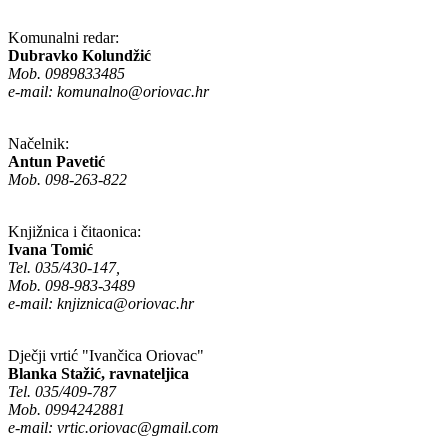
Komunalni redar:
Dubravko Kolundžić
Mob. 0989833485
e-mail:
komunalno@oriovac.hr
Načelnik:
Antun Pavetić
Mob. 098-263-822
Knjižnica i čitaonica:
Ivana Tomić
Tel. 035/430-147,
Mob. 098-983-3489
e-mail:
knjiznica@oriovac.hr
Dječji vrtić "Ivančica Oriovac"
Blanka Stažić, ravnateljica
Tel. 035/409-787
Mob. 0994242881
e-mail:
vrtic.oriovac@gmail.com