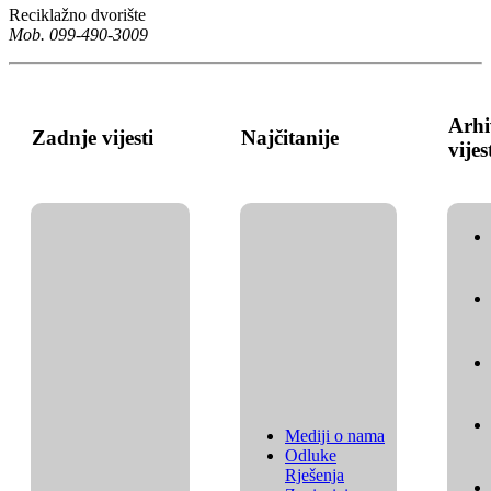
Reciklažno dvorište
Mob. 099-490-3009
Arhi
Zadnje vijesti
Najčitanije
vijes
Mediji o nama
Odluke
Rješenja