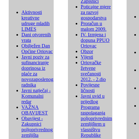
Zapisnici
Poticajne mjere
Aktivnosti
za razvoj
kreativne
gospodarstva
udruge mladih
Proračun u
LIMES
malom 2009.
Dani otvorenih
IV. Izmjena i
vrata
dopuna PPUO
Obilježen Dan
Oriovac
Općine Oriovac
Obzor
Javni poziv za
Vijesti
sufinanciranje
Oriovačke
doprinosa iz
žetvene
plaće za
svečanosti
novozaposlenog
2012. - 2.dio
radnika
Povijesne
Javni natječaj -
ličnosti
Komunalni
Javni uvid u
redar
prijedlog
VAŽNA
Programa
OBAVIJEST
raspolaganja
Obavijest -
poljoprivrednim
Zakupnici
zemljištem u
poljoprivrednog
vlasništvu
zemljišta
Republike