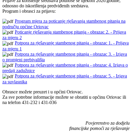
Prijave za korištenje sredstava podnose se tijekom 2020.godine,
odnosno do iskorištenja predviđenih sredstava.
Program i obrasci za prijavu:
Program mjera za poticanje rješavanja stambenog pitanja na
području općine Oriovac
Poticanje rješavanja stambenog pitanja - obrazac 2. - Prijava
za mjeru 2
Potpora za rješavanje stambenog pitanja - obrazac 1. - Prijava
za mjeru 1
Potpora za rješavanje stambenog pitanja - obrazac 3. - Izjava
o promjeni prebivališta
Potpora za rješavanje stambenog pitanja - obrazac 4. Izjava o
predaji zadužnice
Potpora za rješavanje stambenog pitanja - obrazac 5. - Izjava
za suvlasnika
Obrasce možete preuzet i u općini Oriovac.
Za sve potrebne informacije možete se obratiti u općinu Oriovac ili
na telefon 431-232 i 431-036
Povjerenstvo za dodjelu
financijske pomoći za rješavanje