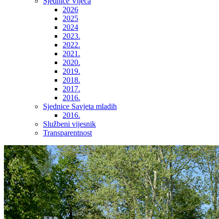
Sjednice Vijeća
2026
2025
2024
2023.
2022.
2021.
2020.
2019.
2018.
2017.
2016.
Sjednice Savjeta mladih
2016.
Službeni vijesnik
Transparentnost