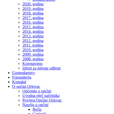
2020. godina
2019. godina
2018. godina
2017. godina
2016. godina
2015. godina
2014. godina
2013. godina
2012. godina
2011. godina
2010. godina
2009. godina
2008. godina
Koronavirus
Izbori za mjesne odbore
Gospodarstvo
Fotogalerija
Kontakti
O općini Oriovac
Općenito o općini
Uvodna riječ načelnika
Povijest Općine Oriovac
Naselja u općini
Bečic
Ciglenik