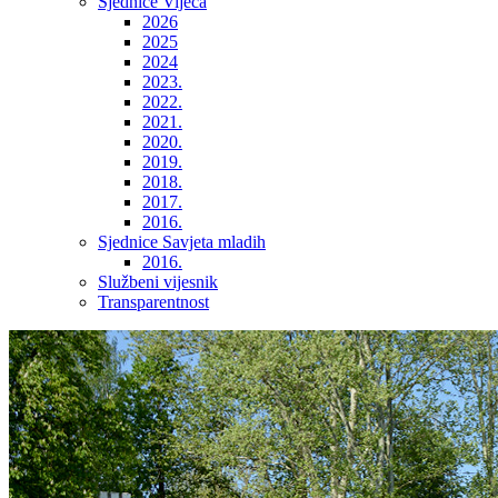
Sjednice Vijeća
2026
2025
2024
2023.
2022.
2021.
2020.
2019.
2018.
2017.
2016.
Sjednice Savjeta mladih
2016.
Službeni vijesnik
Transparentnost