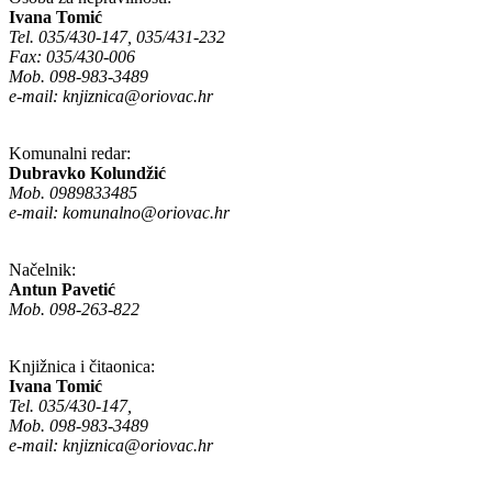
Ivana Tomić
Tel. 035/430-147, 035/431-232
Fax: 035/430-006
Mob. 098-983-3489
e-mail:
knjiznica@oriovac.hr
Komunalni redar:
Dubravko Kolundžić
Mob. 0989833485
e-mail:
komunalno@oriovac.hr
Načelnik:
Antun Pavetić
Mob. 098-263-822
Knjižnica i čitaonica:
Ivana Tomić
Tel. 035/430-147,
Mob. 098-983-3489
e-mail:
knjiznica@oriovac.hr