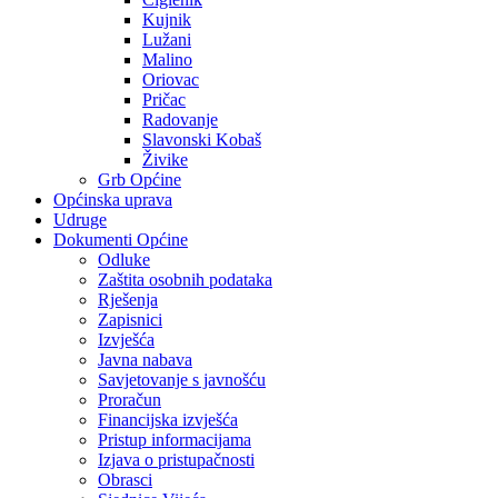
Kujnik
Lužani
Malino
Oriovac
Pričac
Radovanje
Slavonski Kobaš
Živike
Grb Općine
Općinska uprava
Udruge
Dokumenti Općine
Odluke
Zaštita osobnih podataka
Rješenja
Zapisnici
Izvješća
Javna nabava
Savjetovanje s javnošću
Proračun
Financijska izvješća
Pristup informacijama
Izjava o pristupačnosti
Obrasci