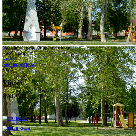
Nalazite se ovdje:
O općini Oriovac
Naselja u općini
Kujnik
Nekategorizirano
Vijesti
Vijesti
NAJAVE