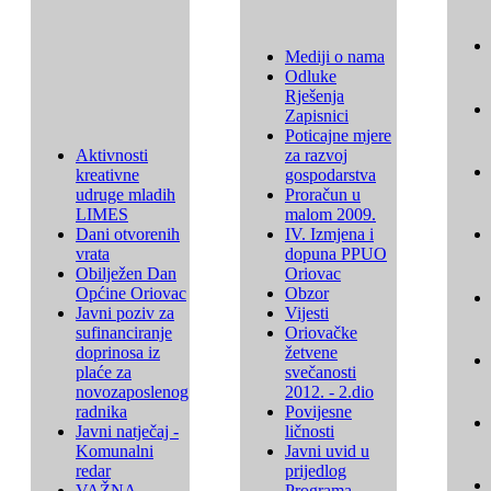
Mediji o nama
Odluke
Rješenja
Zapisnici
Poticajne mjere
Aktivnosti
za razvoj
kreativne
gospodarstva
udruge mladih
Proračun u
LIMES
malom 2009.
Dani otvorenih
IV. Izmjena i
vrata
dopuna PPUO
Obilježen Dan
Oriovac
Općine Oriovac
Obzor
Javni poziv za
Vijesti
sufinanciranje
Oriovačke
doprinosa iz
žetvene
plaće za
svečanosti
novozaposlenog
2012. - 2.dio
radnika
Povijesne
Javni natječaj -
ličnosti
Komunalni
Javni uvid u
redar
prijedlog
VAŽNA
Programa