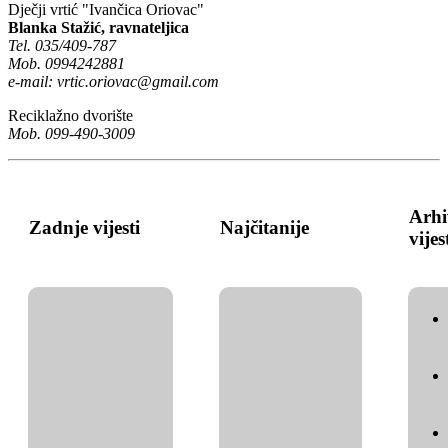
Dječji vrtić "Ivančica Oriovac"
Blanka Stažić, ravnateljica
Tel. 035/409-787
Mob. 0994242881
e-mail:
vrtic.oriovac@gmail.com
Reciklažno dvorište
Mob. 099-490-3009
Arhi
Zadnje vijesti
Najčitanije
vijes