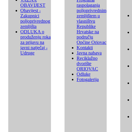
OBAVIJEST
raspolaganja
Obavijest -
poljoprivrednim
Zakupnici
zemljištem u
poljoprivrednog
vlasništvu
zemljišta
Republike
ODLUKA o
Hrvatske na
produženju roka
području
za prijavu na
Općine Oriovac
javni natječaj -
Kontakti
Udruge
Javna nabava
Reciklažno
dvorište
ORIOVAC
Odluke
Fotogalerija