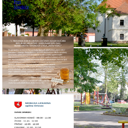
Pret
Sljedeće
NAJAVE