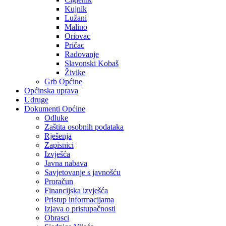
Kujnik
Lužani
Malino
Oriovac
Pričac
Radovanje
Slavonski Kobaš
Živike
Grb Općine
Općinska uprava
Udruge
Dokumenti Općine
Odluke
Zaštita osobnih podataka
Rješenja
Zapisnici
Izvješća
Javna nabava
Savjetovanje s javnošću
Proračun
Financijska izvješća
Pristup informacijama
Izjava o pristupačnosti
Obrasci