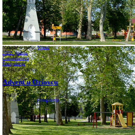
Nalazite se ovdje:
Vijesti
2022. godina
Gospodarstvo
Fotogalerija
Advent u Oriovcu
Advent u Oriovcu
Detalji
Kategorija:
Fotogalerija