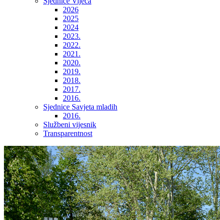
Sjednice Vijeća
2026
2025
2024
2023.
2022.
2021.
2020.
2019.
2018.
2017.
2016.
Sjednice Savjeta mladih
2016.
Službeni vijesnik
Transparentnost