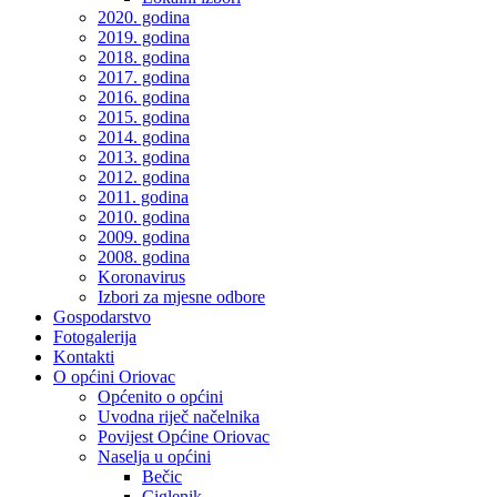
2020. godina
2019. godina
2018. godina
2017. godina
2016. godina
2015. godina
2014. godina
2013. godina
2012. godina
2011. godina
2010. godina
2009. godina
2008. godina
Koronavirus
Izbori za mjesne odbore
Gospodarstvo
Fotogalerija
Kontakti
O općini Oriovac
Općenito o općini
Uvodna riječ načelnika
Povijest Općine Oriovac
Naselja u općini
Bečic
Ciglenik